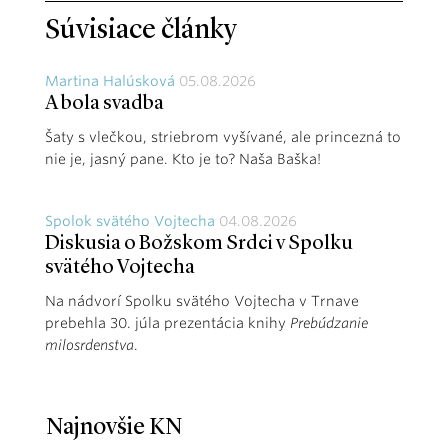
Súvisiace články
Martina Halúsková
05.08.2026
A bola svadba
Šaty s vlečkou, striebrom vyšívané, ale princezná to
nie je, jasný pane. Kto je to? Naša Baška!
Spolok svätého Vojtecha
04.08.2026
Diskusia o Božskom Srdci v Spolku
svätého Vojtecha
Na nádvorí Spolku svätého Vojtecha v Trnave
prebehla 30. júla prezentácia knihy
Prebúdzanie
milosrdenstva
.
Najnovšie KN