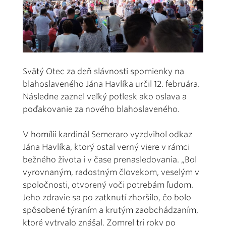
Svätý Otec za deň slávnosti spomienky na
blahoslaveného Jána Havlíka určil 12. februára.
Následne zaznel veľký potlesk ako oslava a
poďakovanie za nového blahoslaveného.
V homílii kardinál Semeraro vyzdvihol odkaz
Jána Havlíka, ktorý ostal verný viere v rámci
bežného života i v čase prenasledovania. „Bol
vyrovnaným, radostným človekom, veselým v
spoločnosti, otvorený voči potrebám ľudom.
Jeho zdravie sa po zatknutí zhoršilo, čo bolo
spôsobené týraním a krutým zaobchádzaním,
ktoré vytrvalo znášal. Zomrel tri roky po