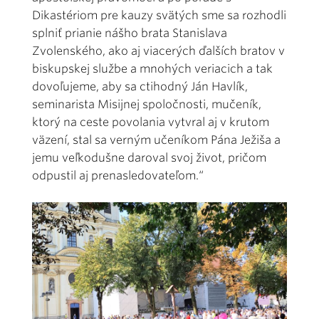
Dikastériom pre kauzy svätých sme sa rozhodli
splniť prianie nášho brata Stanislava
Zvolenského, ako aj viacerých ďalších bratov v
biskupskej službe a mnohých veriacich a tak
dovoľujeme, aby sa ctihodný Ján Havlík,
seminarista Misijnej spoločnosti, mučeník,
ktorý na ceste povolania vytvral aj v krutom
väzení, stal sa verným učeníkom Pána Ježiša a
jemu veľkodušne daroval svoj život, pričom
odpustil aj prenasledovateľom.“