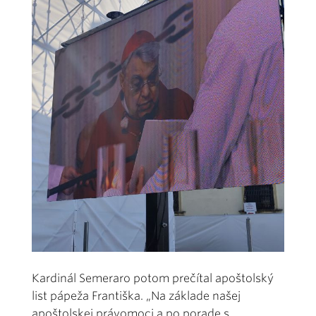
Kardinál Semeraro potom prečítal apoštolský
list pápeža Františka. „Na základe našej
apoštolskej právomoci a po porade s