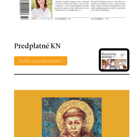
Predplatné KN
Staňte sa predplatiteľom