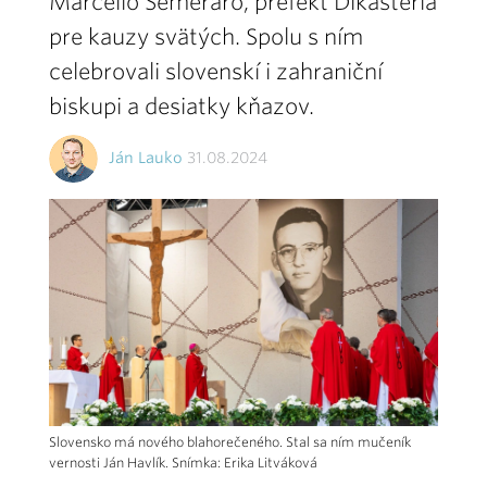
Marcello Semeraro, prefekt Dikastéria
pre kauzy svätých. Spolu s ním
celebrovali slovenskí i zahraniční
biskupi a desiatky kňazov.
Ján Lauko
31.08.2024
Slovensko má nového blahorečeného. Stal sa ním mučeník
vernosti Ján Havlík. Snímka: Erika Litváková