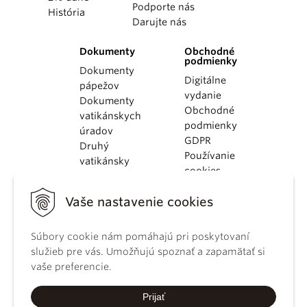
Podporte nás
História
Darujte nás
Dokumenty
Obchodné
podmienky
Dokumenty
Digitálne
pápežov
vydanie
Dokumenty
Obchodné
vatikánskych
podmienky
úradov
GDPR
Druhý
Používanie
vatikánsky
cookies
koncil
Dokumenty
Vaše nastavenie cookies
KBS
Kódex
Súbory cookie nám pomáhajú pri poskytovaní
kánonického
služieb pre vás. Umožňujú spoznať a zapamätať si
práva
vaše preferencie.
Katechizmus
Katolíckej
Prijať
cirkvi