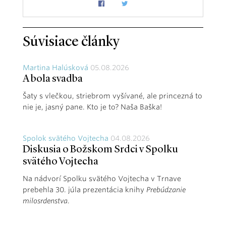
Súvisiace články
Martina Halúsková
05.08.2026
A bola svadba
Šaty s vlečkou, striebrom vyšívané, ale princezná to
nie je, jasný pane. Kto je to? Naša Baška!
Spolok svätého Vojtecha
04.08.2026
Diskusia o Božskom Srdci v Spolku
svätého Vojtecha
Na nádvorí Spolku svätého Vojtecha v Trnave
prebehla 30. júla prezentácia knihy
Prebúdzanie
milosrdenstva
.