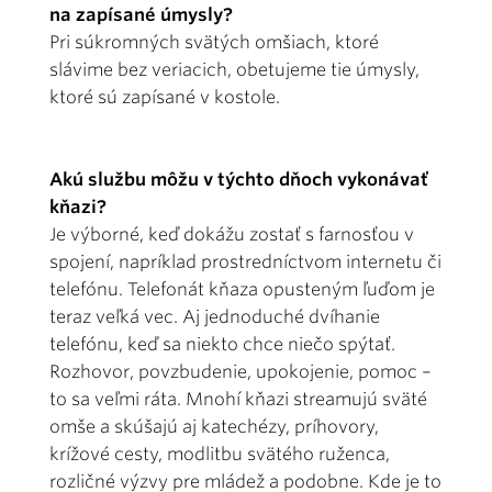
na zapísané úmysly?
Pri súkromných svätých omšiach, ktoré
slávime bez veriacich, obetujeme tie úmysly,
ktoré sú zapísané v kostole.
Akú službu môžu v týchto dňoch vykonávať
kňazi?
Je výborné, keď dokážu zostať s farnosťou v
spojení, napríklad prostredníctvom internetu či
telefónu. Telefonát kňaza opusteným ľuďom je
teraz veľká vec. Aj jednoduché dvíhanie
telefónu, keď sa niekto chce niečo spýtať.
Rozhovor, povzbudenie, upokojenie, pomoc –
to sa veľmi ráta. Mnohí kňazi streamujú sväté
omše a skúšajú aj katechézy, príhovory,
krížové cesty, modlitbu svätého ruženca,
rozličné výzvy pre mládež a podobne. Kde je to