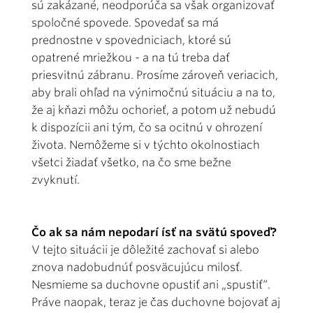
sú zakázané, neodporúča sa však organizovať
spoločné spovede. Spovedať sa má
prednostne v spovedniciach, ktoré sú
opatrené mriežkou - a na tú treba dať
priesvitnú zábranu. Prosíme zároveň veriacich,
aby brali ohľad na výnimočnú situáciu a na to,
že aj kňazi môžu ochorieť, a potom už nebudú
k dispozícii ani tým, čo sa ocitnú v ohrození
života. Nemôžeme si v týchto okolnostiach
všetci žiadať všetko, na čo sme bežne
zvyknutí.
Čo ak sa nám nepodarí ísť na svätú spoveď?
V tejto situácii je dôležité zachovať si alebo
znova nadobudnúť posväcujúcu milosť.
Nesmieme sa duchovne opustiť ani „spustiť“.
Práve naopak, teraz je čas duchovne bojovať aj