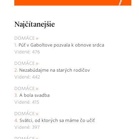
Najčítanejšie
DOMÁCE
Púť v Gaboltove pozvala k obnove srdca
Videné: 476
DOMÁCE
Nezabúdajme na starých rodičov
Videné: 442
DOMÁCE
A bola svadba
Videné: 415
DOMÁCE
Svätci, od ktorých sa máme čo učiť
Videné: 397
DOMÁCE