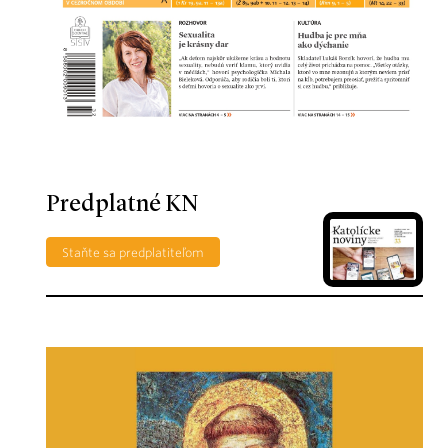
Predplatné KN
Staňte sa predplatiteľom