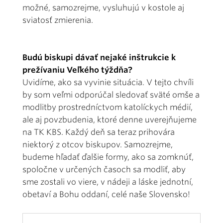
možné, samozrejme, vysluhujú v kostole aj
sviatosť zmierenia.
Budú biskupi dávať nejaké inštrukcie k
prežívaniu Veľkého týždňa?
Uvidíme, ako sa vyvinie situácia. V tejto chvíli
by som veľmi odporúčal sledovať sväté omše a
modlitby prostredníctvom katolíckych médií,
ale aj povzbudenia, ktoré denne uverejňujeme
na TK KBS. Každý deň sa teraz prihovára
niektorý z otcov biskupov. Samozrejme,
budeme hľadať ďalšie formy, ako sa zomknúť,
spoločne v určených časoch sa modliť, aby
sme zostali vo viere, v nádeji a láske jednotní,
obetaví a Bohu oddaní, celé naše Slovensko!