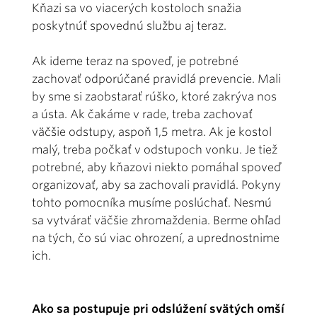
Kňazi sa vo viacerých kostoloch snažia
poskytnúť spovednú službu aj teraz.
Ak ideme teraz na spoveď, je potrebné
zachovať odporúčané pravidlá prevencie. Mali
by sme si zaobstarať rúško, ktoré zakrýva nos
a ústa. Ak čakáme v rade, treba zachovať
väčšie odstupy, aspoň 1,5 metra. Ak je kostol
malý, treba počkať v odstupoch vonku. Je tiež
potrebné, aby kňazovi niekto pomáhal spoveď
organizovať, aby sa zachovali pravidlá. Pokyny
tohto pomocníka musíme poslúchať. Nesmú
sa vytvárať väčšie zhromaždenia. Berme ohľad
na tých, čo sú viac ohrození, a uprednostnime
ich.
Ako sa postupuje pri odslúžení svätých omší