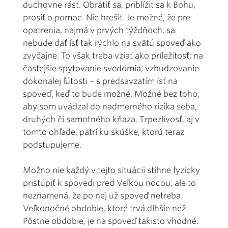
duchovne rásť. Obrátiť sa, priblížiť sa k Bohu,
prosiť o pomoc. Nie hrešiť. Je možné, že pre
opatrenia, najmä v prvých týždňoch, sa
nebude dať ísť tak rýchlo na svätú spoveď ako
zvyčajne. To však treba vziať ako príležitosť: na
častejšie spytovanie svedomia, vzbudzovanie
dokonalej ľútosti – s predsavzatím ísť na
spoveď, keď to bude možné. Možné bez toho,
aby som uvádzal do nadmerného rizika seba,
druhých či samotného kňaza. Trpezlivosť, aj v
tomto ohľade, patrí ku skúške, ktorú teraz
podstupujeme.
Možno nie každý v tejto situácii stihne fyzicky
pristúpiť k spovedi pred Veľkou nocou, ale to
neznamená, že po nej už spoveď netreba.
Veľkonočné obdobie, ktoré trvá dlhšie než
Pôstne obdobie, je na spoveď takisto vhodné.