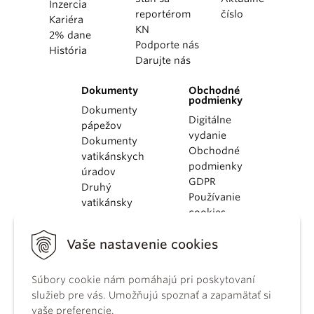
Inzercia
reportérom
číslo
Kariéra
KN
2% dane
Podporte nás
História
Darujte nás
Dokumenty
Obchodné
podmienky
Dokumenty
Digitálne
pápežov
vydanie
Dokumenty
Obchodné
vatikánskych
podmienky
úradov
GDPR
Druhý
Používanie
vatikánsky
cookies
koncil
Dokumenty
Vaše nastavenie cookies
KBS
Kódex
kánonického
Súbory cookie nám pomáhajú pri poskytovaní
práva
služieb pre vás. Umožňujú spoznať a zapamätať si
Katechizmus
vaše preferencie.