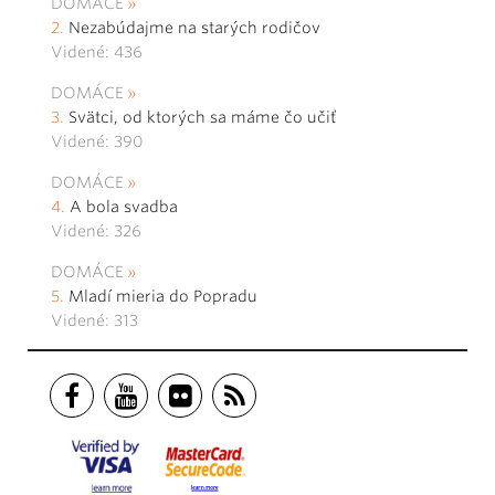
DOMÁCE
Nezabúdajme na starých rodičov
Videné: 436
DOMÁCE
Svätci, od ktorých sa máme čo učiť
Videné: 390
DOMÁCE
A bola svadba
Videné: 326
DOMÁCE
Mladí mieria do Popradu
Videné: 313