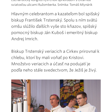
sviatosťou ulicami Ružomberka. Snímka: Tomáš Mlynárik
Hlavným celebrantom a kazateľom bol spišský
biskup František Trstenský. Spolu s ním svätú
omšu slúžilo ďalších vyše sto kňazov, spišský
pomocný biskup Ján Kuboš i emeritný biskup
Andrej Imrich.
Biskup Trstenský veriacich a Cirkev prirovnal k
chlebu, ktorí by mali voňať po Kristovi.
Množstvo veriacich a účasť na podujatí je
podľa neho stále svedectvom, že Ježiš je živý.