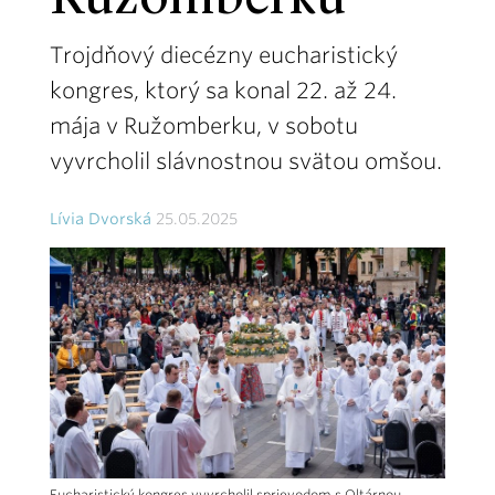
Ružomberku
Trojdňový diecézny eucharistický
kongres, ktorý sa konal 22. až 24.
mája v Ružomberku, v sobotu
vyvrcholil slávnostnou svätou omšou.
Lívia Dvorská
25.05.2025
Eucharistický kongres vyvrcholil sprievodom s Oltárnou