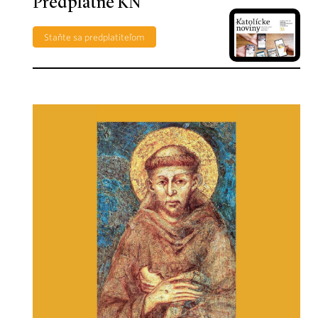
Predplatné KN
Staňte sa predplatiteľom