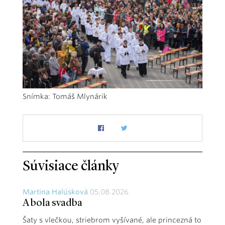
Snímka: Tomáš Mlynárik
Súvisiace články
Martina Halúsková
05.08.2026
A bola svadba
Šaty s vlečkou, striebrom vyšívané, ale princezná to