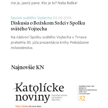
nie je, jasný pane. Kto je to? Naša Baška!
Spolok svätého Vojtecha
04.08.2026
Diskusia o Božskom Srdci v Spolku
svätého Vojtecha
Na nádvorí Spolku svätého Vojtecha v Trnave
prebehla 30. júla prezentácia knihy
Prebúdzanie
milosrdenstva
.
Najnovšie KN