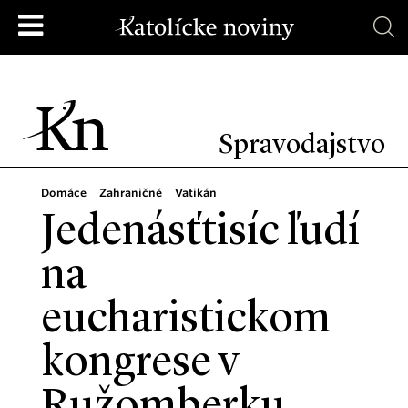
Spravodajstvo
Domáce
Zahraničné
Vatikán
Jedenásťtisíc ľudí
na
eucharistickom
kongrese v