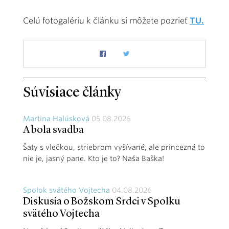
Celú fotogalériu k článku si môžete pozrieť
TU.
Súvisiace články
Martina Halúsková
05.08.2026
A bola svadba
Šaty s vlečkou, striebrom vyšívané, ale princezná to
nie je, jasný pane. Kto je to? Naša Baška!
Spolok svätého Vojtecha
04.08.2026
Diskusia o Božskom Srdci v Spolku
svätého Vojtecha