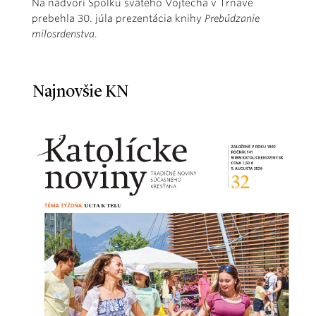
Na nádvorí Spolku svätého Vojtecha v Trnave
prebehla 30. júla prezentácia knihy
Prebúdzanie
milosrdenstva
.
Najnovšie KN