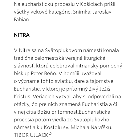
Na eucharistickú procesiu v Košiciach prišli
všetky vekové kategórie. Snímka: Jaroslav
Fabian
NITRA
V Nitre sa na Svätoplukovom námestí konala
tradičná celomestská verejná liturgická
slávnosť, ktorú celebroval nitriansky pomocný
biskup Peter Beňo. V homílii uvažoval
o význame tohto sviatku, dare a tajomstve
Eucharistie, v ktorej je prítomný živý Ježiš
Kristus. Veriacich vyzval, aby si odpovedali na
otázky, čo pre nich znamená Eucharistia a či
v nej cítia Božiu prítomnosť.Eucharistická
procesia potom viedla zo Svätoplukovho
námestia ku Kostolu sv. Michala Na vŕšku.
TIBOR UJLACKÝ