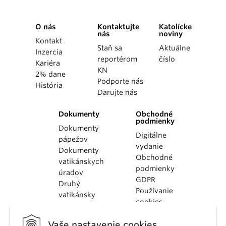
O nás
Kontaktujte
Katolícke
nás
noviny
Kontakt
Staň sa
Aktuálne
Inzercia
reportérom
číslo
Kariéra
KN
2% dane
Podporte nás
História
Darujte nás
Dokumenty
Obchodné
podmienky
Dokumenty
Digitálne
pápežov
vydanie
Dokumenty
Obchodné
vatikánskych
podmienky
úradov
GDPR
Druhý
Používanie
vatikánsky
cookies
koncil
Dokumenty
Vaše nastavenie cookies