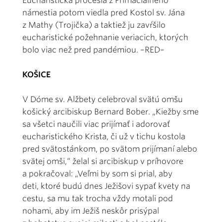
Eucharistická procesia z Primaciálneho
námestia potom viedla pred Kostol sv. Jána
z Mathy (Trojička) a taktiež ju zavŕšilo
eucharistické požehnanie veriacich, ktorých
bolo viac než pred pandémiou. –RED–
KOŠICE
V Dóme sv. Alžbety celebroval svätú omšu
košický arcibiskup Bernard Bober. „Kiežby sme
sa všetci naučili viac prijímať i adorovať
eucharistického Krista, či už v tichu kostola
pred svätostánkom, po svätom prijímaní alebo
svätej omši,“ želal si arcibiskup v príhovore
a pokračoval: „Veľmi by som si prial, aby
deti, ktoré budú dnes Ježišovi sypať kvety na
cestu, sa mu tak trocha vždy motali pod
nohami, aby im Ježiš neskôr prisýpal