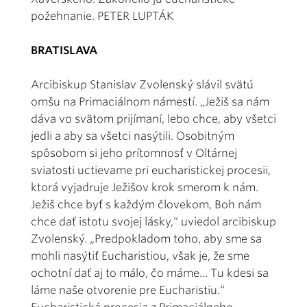
požehnanie. PETER LUPTÁK
BRATISLAVA
Arcibiskup Stanislav Zvolenský slávil svätú
omšu na Primaciálnom námestí. „Ježiš sa nám
dáva vo svätom prijímaní, lebo chce, aby všetci
jedli a aby sa všetci nasýtili. Osobitným
spôsobom si jeho prítomnosť v Oltárnej
sviatosti uctievame pri eucharistickej procesii,
ktorá vyjadruje Ježišov krok smerom k nám.
Ježiš chce byť s každým človekom, Boh nám
chce dať istotu svojej lásky,“ uviedol arcibiskup
Zvolenský. „Predpokladom toho, aby sme sa
mohli nasýtiť Eucharistiou, však je, že sme
ochotní dať aj to málo, čo máme... Tu kdesi sa
láme naše otvorenie pre Eucharistiu.“