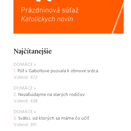
Najčítanejšie
DOMÁCE
Púť v Gaboltove pozvala k obnove srdca
Videné: 472
DOMÁCE
Nezabúdajme na starých rodičov
Videné: 438
DOMÁCE
Svätci, od ktorých sa máme čo učiť
Videné: 391