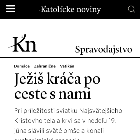
Spravodajstvo
Domáce
Zahraničné
Vatikán
Ježiš kráča po
ceste s nami
Pri príležitosti sviatku Najsvätejšieho
Kristovho tela a krvi sa v nedeľu 19.
júna slávili sväté omše a konali