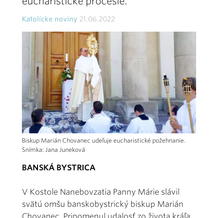
eucharistické procesie.
Katolícke noviny
21.06.2022
Biskup Marián Chovanec udeľuje eucharistické požehnanie.
Snímka: Jana Juneková
BANSKÁ BYSTRICA
V Kostole Nanebovzatia Panny Márie slávil
svätú omšu banskobystrický biskup Marián
Chovanec. Pripomenul udalosť zo života kráľa