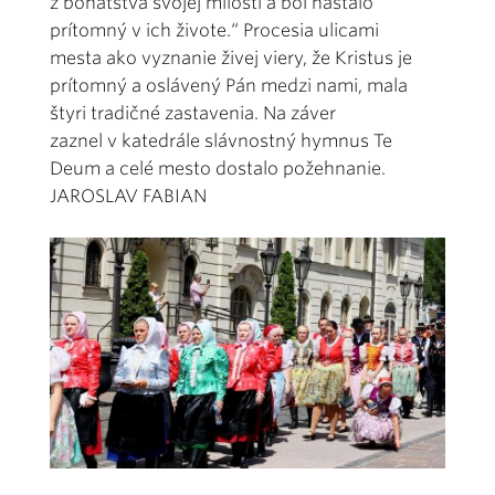
z bohatstva svojej milosti a bol nastálo
prítomný v ich živote.“ Procesia ulicami
mesta ako vyznanie živej viery, že Kristus je
prítomný a oslávený Pán medzi nami, mala
štyri tradičné zastavenia. Na záver
zaznel v katedrále slávnostný hymnus Te
Deum a celé mesto dostalo požehnanie.
JAROSLAV FABIAN