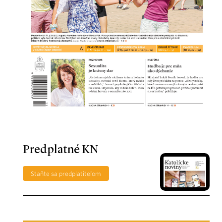
Predplatné KN
Staňte sa predplatiteľom