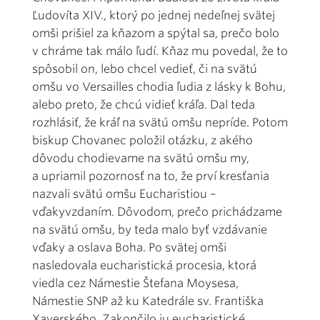
Ľudovíta XIV., ktorý po jednej nedeľnej svätej
omši prišiel za kňazom a spýtal sa, prečo bolo
v chráme tak málo ľudí. Kňaz mu povedal, že to
spôsobil on, lebo chcel vedieť, či na svätú
omšu vo Versailles chodia ľudia z lásky k Bohu,
alebo preto, že chcú vidieť kráľa. Dal teda
rozhlásiť, že kráľ na svätú omšu nepríde. Potom
biskup Chovanec položil otázku, z akého
dôvodu chodievame na svätú omšu my,
a upriamil pozornosť na to, že prví kresťania
nazvali svätú omšu Eucharistiou –
vďakyvzdaním. Dôvodom, prečo prichádzame
na svätú omšu, by teda malo byť vzdávanie
vďaky a oslava Boha. Po svätej omši
nasledovala eucharistická procesia, ktorá
viedla cez Námestie Štefana Moysesa,
Námestie SNP až ku Katedrále sv. Františka
Xaverského. Zakončilo ju eucharistické