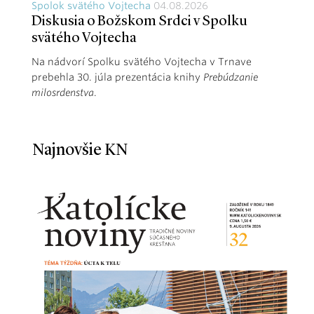
Spolok svätého Vojtecha
04.08.2026
Diskusia o Božskom Srdci v Spolku
svätého Vojtecha
Na nádvorí Spolku svätého Vojtecha v Trnave
prebehla 30. júla prezentácia knihy
Prebúdzanie
milosrdenstva
.
Najnovšie KN