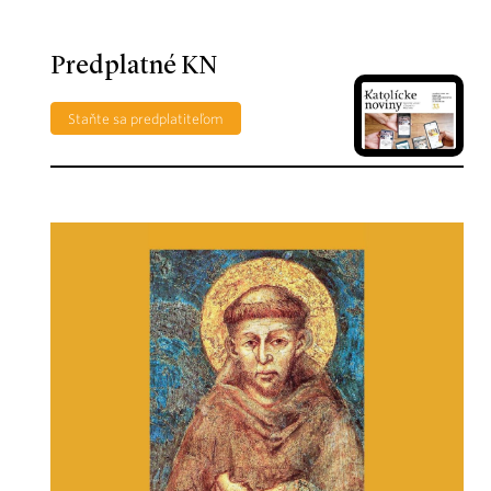
Predplatné KN
Staňte sa predplatiteľom