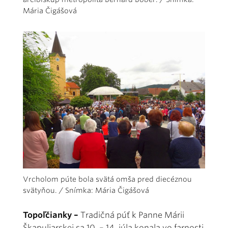
Mária Čigášová
Vrcholom púte bola svätá omša pred diecéznou
svätyňou. / Snímka: Mária Čigášová
Topoľčianky –
Tradičná púť k Panne Márii
Škapuliarskej sa 10. – 14. júla konala vo farnosti