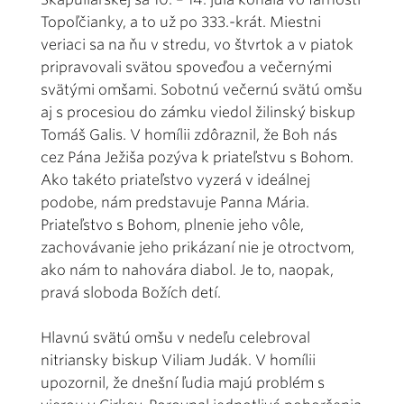
Topoľčianky, a to už po 333.-krát. Miestni
veriaci sa na ňu v stredu, vo štvrtok a v piatok
pripravovali svätou spoveďou a večernými
svätými omšami. Sobotnú večernú svätú omšu
aj s procesiou do zámku viedol žilinský biskup
Tomáš Galis. V homílii zdôraznil, že Boh nás
cez Pána Ježiša pozýva k priateľstvu s Bohom.
Ako takéto priateľstvo vyzerá v ideálnej
podobe, nám predstavuje Panna Mária.
Priateľstvo s Bohom, plnenie jeho vôle,
zachovávanie jeho prikázaní nie je otroctvom,
ako nám to nahovára diabol. Je to, naopak,
pravá sloboda Božích detí.
Hlavnú svätú omšu v nedeľu celebroval
nitriansky biskup Viliam Judák. V homílii
upozornil, že dnešní ľudia majú problém s