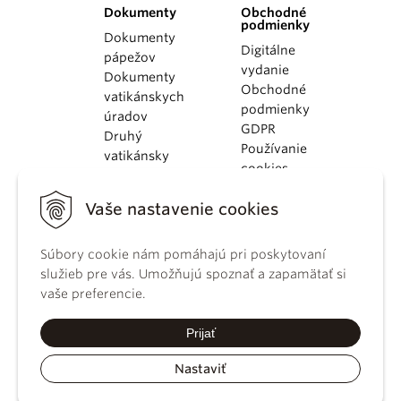
Dokumenty
Obchodné
podmienky
Dokumenty
Digitálne
pápežov
vydanie
Dokumenty
Obchodné
vatikánskych
podmienky
úradov
GDPR
Druhý
Používanie
vatikánsky
cookies
koncil
Dokumenty
Vaše nastavenie cookies
KBS
Kódex
Súbory cookie nám pomáhajú pri poskytovaní
kánonického
služieb pre vás. Umožňujú spoznať a zapamätať si
práva
vaše preferencie.
Katechizmus
Katolíckej
Prijať
cirkvi
Nastaviť