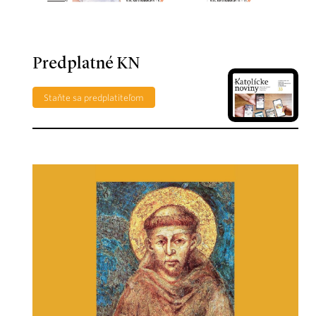
Predplatné KN
Staňte sa predplatiteľom