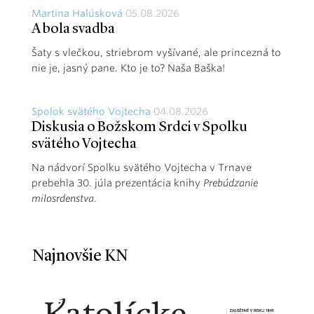
Martina Halúsková
05.08.2026
A bola svadba
Šaty s vlečkou, striebrom vyšívané, ale princezná to
nie je, jasný pane. Kto je to? Naša Baška!
Spolok svätého Vojtecha
04.08.2026
Diskusia o Božskom Srdci v Spolku
svätého Vojtecha
Na nádvorí Spolku svätého Vojtecha v Trnave
prebehla 30. júla prezentácia knihy
Prebúdzanie
milosrdenstva
.
Najnovšie KN