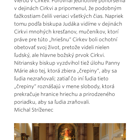
vierou v Cirkev. Porovnal jednotlivé pohoršenia
v dejinách Cirkvi a pripomenul, že podobným
ťažkostiam čelili veriaci všetkých čias. Napriek
tomu podľa biskupa Judáka vidíme v dejinách
Cirkvi mnohých kresťanov, mučeníkov, ktorí
práve pre túto „hriešnu“ Cirkev boli ochotní
obetovať svoj život, pretože videli nielen
ľudský, ale hlavne božský prvok Cirkvi.
Nitriansky biskup vyzdvihol tiež úlohu Panny
Márie ako tej, ktorá zbiera „črepiny“, aby sa
ľudia nezraňovali; zatiaľ čo iní ľudia tieto
„črepiny“ roznášajú v mene slobody, ktorá
prekračuje hranice hriechu a prirodzeného
poriadku, aby sa ľudia zraňovali.
Michal Stríženec