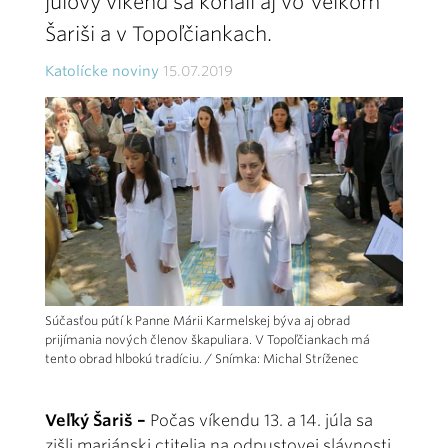
júlový víkend sa konali aj vo Veľkom
Šariši a v Topoľčiankach.
Katolícke noviny
15.07.2019
Súčasťou pútí k Panne Márii Karmelskej býva aj obrad
prijímania nových členov škapuliara. V Topoľčiankach má
tento obrad hlbokú tradíciu. / Snímka: Michal Stríženec
Veľký Šariš –
Počas víkendu 13. a 14. júla sa
zišli mariánski ctitelia na odpustovej slávnosti