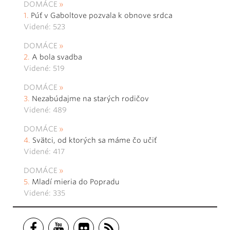
DOMÁCE
Púť v Gaboltove pozvala k obnove srdca
Videné: 523
DOMÁCE
A bola svadba
Videné: 519
DOMÁCE
Nezabúdajme na starých rodičov
Videné: 489
DOMÁCE
Svätci, od ktorých sa máme čo učiť
Videné: 417
DOMÁCE
Mladí mieria do Popradu
Videné: 335