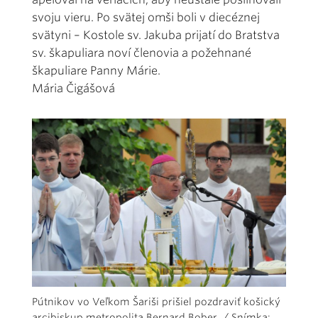
svoju vieru. Po svätej omši boli v diecéznej
svätyni – Kostole sv. Jakuba prijatí do Bratstva
sv. škapuliara noví členovia a požehnané
škapuliare Panny Márie.
Mária Čigášová
Pútnikov vo Veľkom Šariši prišiel pozdraviť košický
arcibiskup metropolita Bernard Bober. / Snímka: