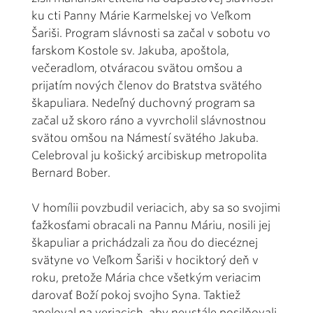
ku cti Panny Márie Karmelskej vo Veľkom
Šariši. Program slávnosti sa začal v sobotu vo
farskom Kostole sv. Jakuba, apoštola,
večeradlom, otváracou svätou omšou a
prijatím nových členov do Bratstva svätého
škapuliara. Nedeľný duchovný program sa
začal už skoro ráno a vyvrcholil slávnostnou
svätou omšou na Námestí svätého Jakuba.
Celebroval ju košický arcibiskup metropolita
Bernard Bober.
V homílii povzbudil veriacich, aby sa so svojimi
ťažkosťami obracali na Pannu Máriu, nosili jej
škapuliar a prichádzali za ňou do diecéznej
svätyne vo Veľkom Šariši v hociktorý deň v
roku, pretože Mária chce všetkým veriacim
darovať Boží pokoj svojho Syna. Taktiež
apeloval na veriacich, aby neustále posilňovali