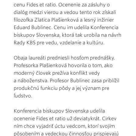
cenu Fides et ratio. Ocenenie za zásluhy o
dialóg medzi vierou a vedou tento rok získali
filozofka Zlatica Plašienková a lesný inžinier
Eduard Bublinec. Cenu im udelila Konferencia
biskupov Slovenska, ktorá tak urobila na návrh
Rady KBS pre vedu, vzdelanie a kultúru.
Obaja laureáti predniesli hosťom prednášky.
Profesorka Plašienková hovorila o tom, ako
moderný človek prežíva konflikt vedy
a náboženstva. Profesor Bublinec zasa priblížil
produkčnú funkciu pôdy a jej význam pre
ľudstvo.
Konferencia biskupov Slovenska udelila
ocenenie Fides et ratio už deviatykrát. Cirkev
ním chce vyjadriť úctu vedcom, ktorí svojím
pôsobením a vedeckou činnosťou prispievajú