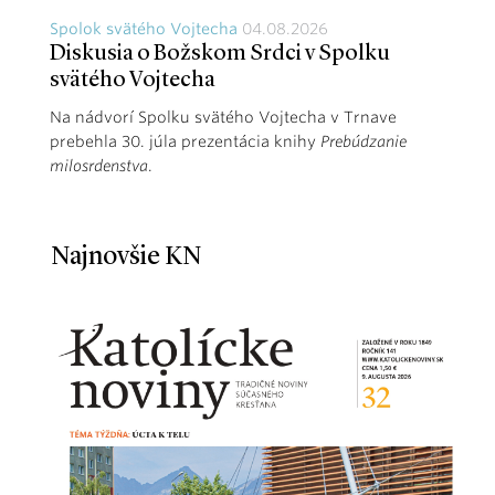
Spolok svätého Vojtecha
04.08.2026
Diskusia o Božskom Srdci v Spolku
svätého Vojtecha
Na nádvorí Spolku svätého Vojtecha v Trnave
prebehla 30. júla prezentácia knihy
Prebúdzanie
milosrdenstva
.
Najnovšie KN