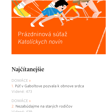
Najčítanejšie
DOMÁCE
Púť v Gaboltove pozvala k obnove srdca
Videné: 473
DOMÁCE
Nezabúdajme na starých rodičov
Videné: 439