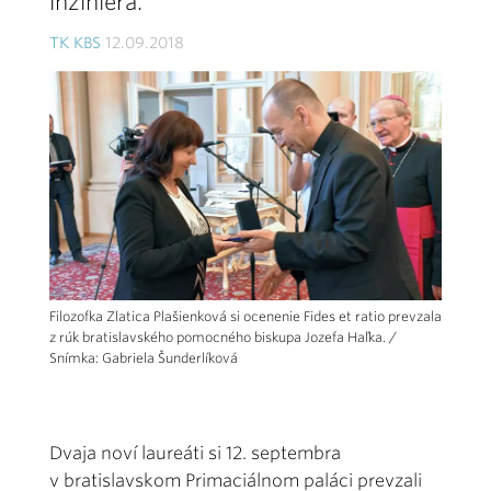
inžiniera.
TK KBS
12.09.2018
Filozofka Zlatica Plašienková si ocenenie Fides et ratio prevzala
z rúk bratislavského pomocného biskupa Jozefa Haľka. /
Snímka: Gabriela Šunderlíková
Dvaja noví laureáti si 12. septembra
v bratislavskom Primaciálnom paláci prevzali