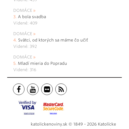
DOMÁCE
A bola svadba
Videné: 409
DOMÁCE
Svätci, od ktorých sa máme čo učiť
Videné: 392
DOMÁCE
Mladí mieria do Popradu
Videné: 316
katolickenoviny.sk © 1849 - 2026 Katolícke