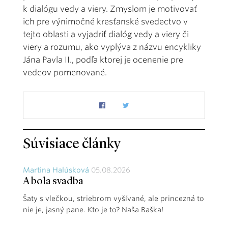
k dialógu vedy a viery. Zmyslom je motivovať
ich pre výnimočné kresťanské svedectvo v
tejto oblasti a vyjadriť dialóg vedy a viery či
viery a rozumu, ako vyplýva z názvu encykliky
Jána Pavla II., podľa ktorej je ocenenie pre
vedcov pomenované.
Súvisiace články
Martina Halúsková
05.08.2026
A bola svadba
Šaty s vlečkou, striebrom vyšívané, ale princezná to
nie je, jasný pane. Kto je to? Naša Baška!