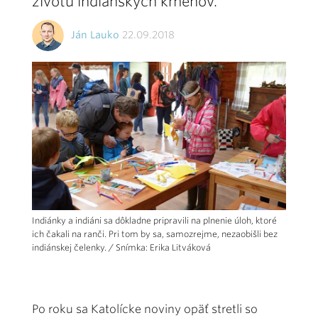
životu indiánskych kmeňov.
Ján Lauko
22.09.2018
Indiánky a indiáni sa dôkladne pripravili na plnenie úloh, ktoré
ich čakali na ranči. Pri tom by sa, samozrejme, nezaobišli bez
indiánskej čelenky. / Snímka: Erika Litváková
Po roku sa Katolícke noviny opäť stretli so