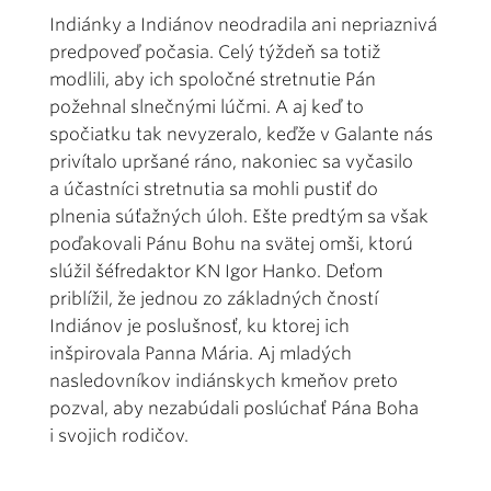
Indiánky a Indiánov neodradila ani nepriaznivá
predpoveď počasia. Celý týždeň sa totiž
modlili, aby ich spoločné stretnutie Pán
požehnal slnečnými lúčmi. A aj keď to
spočiatku tak nevyzeralo, keďže v Galante nás
privítalo upršané ráno, nakoniec sa vyčasilo
a účastníci stretnutia sa mohli pustiť do
plnenia súťažných úloh. Ešte predtým sa však
poďakovali Pánu Bohu na svätej omši, ktorú
slúžil šéfredaktor KN Igor Hanko. Deťom
priblížil, že jednou zo základných čností
Indiánov je poslušnosť, ku ktorej ich
inšpirovala Panna Mária. Aj mladých
nasledovníkov indiánskych kmeňov preto
pozval, aby nezabúdali poslúchať Pána Boha
i svojich rodičov.