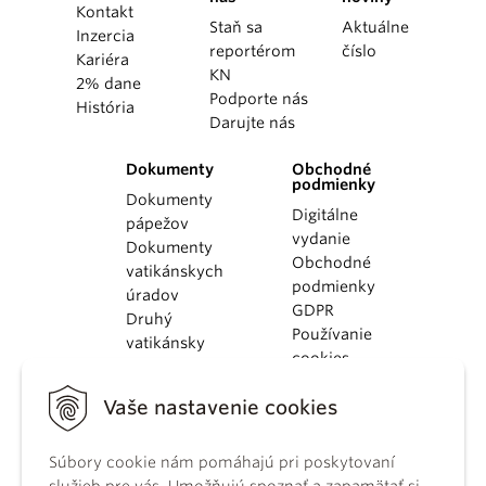
Kontakt
Staň sa
Aktuálne
Inzercia
reportérom
číslo
Kariéra
KN
2% dane
Podporte nás
História
Darujte nás
Dokumenty
Obchodné
podmienky
Dokumenty
Digitálne
pápežov
vydanie
Dokumenty
Obchodné
vatikánskych
podmienky
úradov
GDPR
Druhý
Používanie
vatikánsky
cookies
koncil
Dokumenty
Vaše nastavenie cookies
KBS
Kódex
kánonického
Súbory cookie nám pomáhajú pri poskytovaní
práva