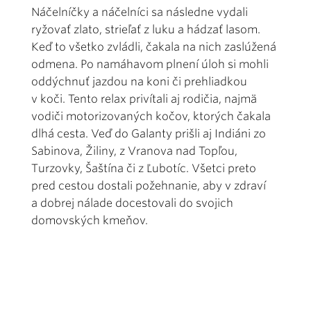
Náčelníčky a náčelníci sa následne vydali
ryžovať zlato, strieľať z luku a hádzať lasom.
Keď to všetko zvládli, čakala na nich zaslúžená
odmena. Po namáhavom plnení úloh si mohli
oddýchnuť jazdou na koni či prehliadkou
v koči. Tento relax privítali aj rodičia, najmä
vodiči motorizovaných kočov, ktorých čakala
dlhá cesta. Veď do Galanty prišli aj Indiáni zo
Sabinova, Žiliny, z Vranova nad Topľou,
Turzovky, Šaštína či z Ľubotíc. Všetci preto
pred cestou dostali požehnanie, aby v zdraví
a dobrej nálade docestovali do svojich
domovských kmeňov.