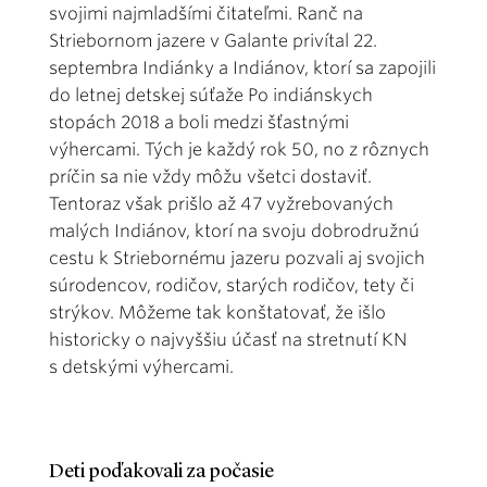
svojimi najmladšími čitateľmi. Ranč na
Striebornom jazere v Galante privítal 22.
septembra Indiánky a Indiánov, ktorí sa zapojili
do letnej detskej súťaže Po indiánskych
stopách 2018 a boli medzi šťastnými
výhercami. Tých je každý rok 50, no z rôznych
príčin sa nie vždy môžu všetci dostaviť.
Tentoraz však prišlo až 47 vyžrebovaných
malých Indiánov, ktorí na svoju dobrodružnú
cestu k Striebornému jazeru pozvali aj svojich
súrodencov, rodičov, starých rodičov, tety či
strýkov. Môžeme tak konštatovať, že išlo
historicky o najvyššiu účasť na stretnutí KN
s detskými výhercami.
Deti poďakovali za počasie