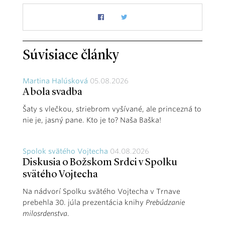
Súvisiace články
Martina Halúsková
05.08.2026
A bola svadba
Šaty s vlečkou, striebrom vyšívané, ale princezná to
nie je, jasný pane. Kto je to? Naša Baška!
Spolok svätého Vojtecha
04.08.2026
Diskusia o Božskom Srdci v Spolku
svätého Vojtecha
Na nádvorí Spolku svätého Vojtecha v Trnave
prebehla 30. júla prezentácia knihy
Prebúdzanie
milosrdenstva
.