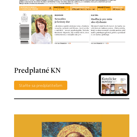
Predplatné KN
Staňte sa predplatiteľom