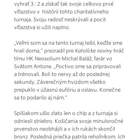
vyhrať 3 : 2 a získať tak svoje celkovo prvé
víťazstvo v histórii tohto charitatívneho
turnaja. Svoju radosť neskrývali a pocit
víťazstva si užili naplno.
„Veľmi som sa na tento turnaj tešil, keďže sme
hrali doma,“ prezradil pre
Katolícke noviny
hráč
tímu HK Neosolium Michal Baláž, farár vo
Svätom Antone. „Poctivo sme sa pripravovali
a trénovali. Boli to nervy až do poslednej
sekundy. Záverečným hvizdom všetko
prepuklo v úžasnú eufóriu a oslavu. Konečne
sa to podarilo aj nám.“
Spišiakom ušlo zlato len o chlp a z turnaja si
odniesli striebro. Košičania svoje minuloročné
prvenstvo neobhájili a v ich rukách skončil
bronz. Posledná priečka patrila rehoľníkom. Ich