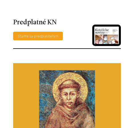
Predplatné KN
Staňte sa predplatiteľom