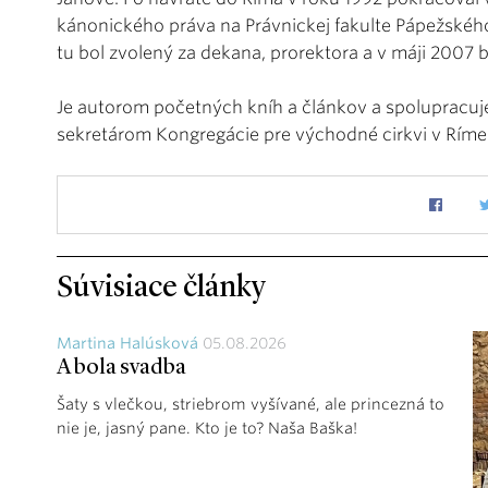
kánonického práva na Právnickej fakulte Pápežskéh
tu bol zvolený za dekana, prorektora a v máji 2007
Je autorom početných kníh a článkov a spolupracuj
sekretárom Kongregácie pre východné cirkvi v Ríme
Súvisiace články
Martina Halúsková
05.08.2026
A bola svadba
Šaty s vlečkou, striebrom vyšívané, ale princezná to
nie je, jasný pane. Kto je to? Naša Baška!