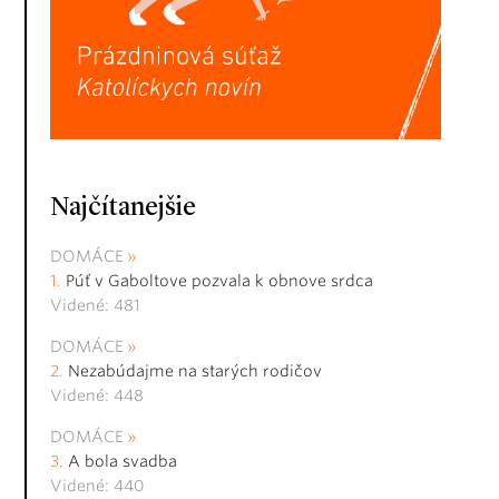
Najčítanejšie
DOMÁCE
Púť v Gaboltove pozvala k obnove srdca
Videné: 481
DOMÁCE
Nezabúdajme na starých rodičov
Videné: 448
DOMÁCE
A bola svadba
Videné: 440