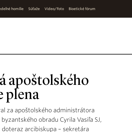
deľné homílie
Súťaže
Video/Foto
Bioetické fórum
á apoštolského
e plena
al za apoštolského administrátora
 byzantského obradu Cyrila Vasiľa SJ,
, doteraz arcibiskupa – sekretára