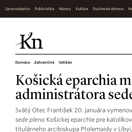
Spravodajstvo
Publicistika
Názory
Kultúra
Duchovná obnova
Ne
Domáce
Zahraničné
Vatikán
Košická eparchia m
administrátora sed
Svätý Otec František 20. januára vymenov
sede plena
Košickej eparchie pre katolíkov
titulárneho arcibiskupa Ptolemaidy v Líbyi