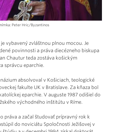
Snímka: Peter Hric/Byzantinos
ý je vybavený zvláštnou plnou mocou. Je
dené povinnosti a práva diecézneho biskupa
ilan Chautur teda zostáva košickým
za správcu eparchie.
ymnázium absolvoval v Košiciach, teologické
veckej fakulte UK v Bratislave. Za kňaza bol
atolíckej eparchie. V auguste 1987 odišiel do
pežského východného inštitútu v Ríme.
o práva a začal študovať prípravný rok k
stúpil do noviciátu Spoločnosti Ježišovej v
 štúdiu a v decembri 1994 získal doktorát