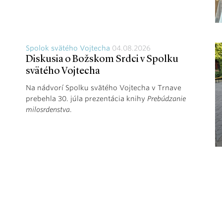
Spolok svätého Vojtecha
04.08.2026
Diskusia o Božskom Srdci v Spolku
svätého Vojtecha
Na nádvorí Spolku svätého Vojtecha v Trnave
prebehla 30. júla prezentácia knihy
Prebúdzanie
milosrdenstva
.