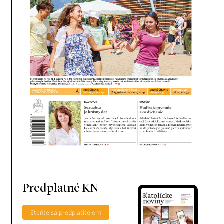
Predplatné KN
Staňte sa predplatiteľom