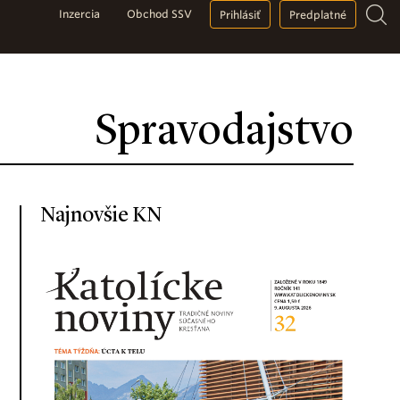
Inzercia
Obchod SSV
Prihlásiť
Predplatné
Spravodajstvo
Najnovšie KN