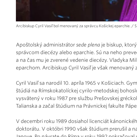
Arcibiskup Cyril Vasiľ bol menovaný za správcu Košickej eparchie. / 
Apoštolský administrátor
sede plena
je biskup, ktor
správcom diecézy alebo eparchie. Sú na neho preve
a na čas mu je zverené vedenie diecézy. Vladyka M
eparchom. Arcibiskup Cyril Vasiľ je však menovaný 
Cyril Vasiľ sa narodil 10. apríla 1965 v Košiciach. G
štúdiá na Rímskokatolíckej cyrilo-metodskej bohoslo
vysvätený v roku 1987 pre službu Prešovskej gréckok
Talianska a začal štúdium na Právnickej fakulte Pá
V decembri roku 1989 dosiahol licenciát kánonickéh
doktorátu. V októbri 1990 však štúdium prerušil a na
Janove. Po návrate do Ríma v roku 1992 pokračoval v