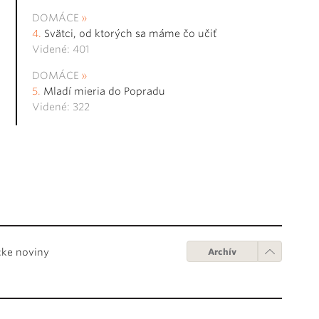
DOMÁCE
Svätci, od ktorých sa máme čo učiť
Videné: 401
DOMÁCE
Mladí mieria do Popradu
Videné: 322
cke noviny
Archív