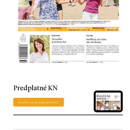
Predplatné KN
Staňte sa predplatiteľom