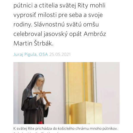
pútnici a ctitelia svätej Rity mohli
vyprosiť milosti pre seba a svoje
rodiny. Slávnostnú svätú omšu
celebroval jasovský opát Ambróz
Martin Štrbák.
Juraj Pigula, OSA
25.05.2021
K svätej Rite prichádza do košického chrámu mnoho pútnikov.