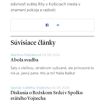
slávnosť svätej Rity v Košiciach niesla v
znamení pokoja a radosti.
Súvisiace články
Martina Halúsková
05.08.2026
A bola svadba
Šaty s vlečkou, striebrom vyšívané, ale princezná to
nie je, jasný pane. Kto je to? Naša Baška!
Spolok svätého Vojtecha
04.08.2026
Diskusia o Božskom Srdci v Spolku
svätého Vojtecha