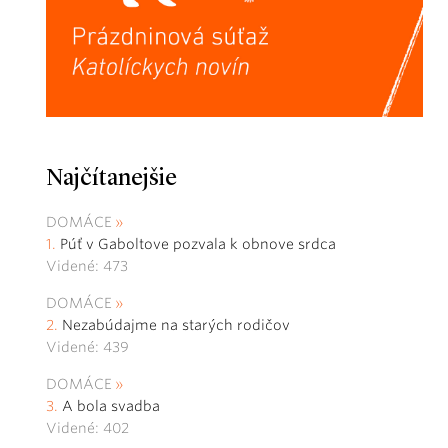
Najčítanejšie
DOMÁCE
Púť v Gaboltove pozvala k obnove srdca
Videné: 473
DOMÁCE
Nezabúdajme na starých rodičov
Videné: 439
DOMÁCE
A bola svadba
Videné: 402