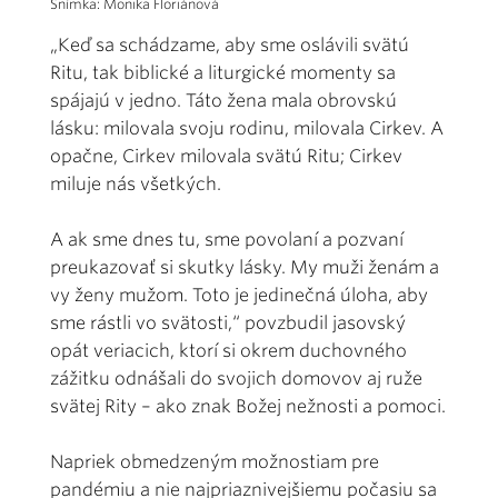
Snímka: Monika Floriánová
„Keď sa schádzame, aby sme oslávili svätú
Ritu, tak biblické a liturgické momenty sa
spájajú v jedno. Táto žena mala obrovskú
lásku: milovala svoju rodinu, milovala Cirkev. A
opačne, Cirkev milovala svätú Ritu; Cirkev
miluje nás všetkých.
A ak sme dnes tu, sme povolaní a pozvaní
preukazovať si skutky lásky. My muži ženám a
vy ženy mužom. Toto je jedinečná úloha, aby
sme rástli vo svätosti,“ povzbudil jasovský
opát veriacich, ktorí si okrem duchovného
zážitku odnášali do svojich domovov aj ruže
svätej Rity – ako znak Božej nežnosti a pomoci.
Napriek obmedzeným možnostiam pre
pandémiu a nie najpriaznivejšiemu počasiu sa