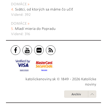
DOMÁCE
Svätci, od ktorých sa máme čo učiť
Videné: 392
DOMÁCE
Mladí mieria do Popradu
Videné: 316
katolickenoviny.sk © 1849 - 2026 Katolícke
noviny
Archív