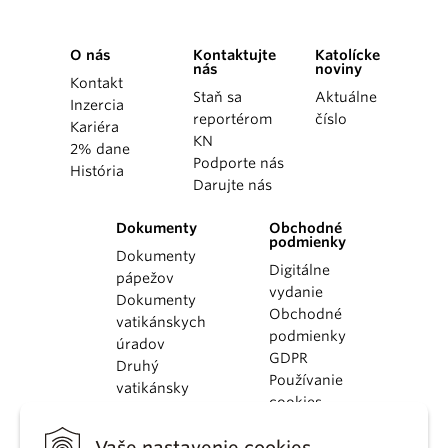
O nás
Kontaktujte
Katolícke
nás
noviny
Kontakt
Staň sa
Aktuálne
Inzercia
reportérom
číslo
Kariéra
KN
2% dane
Podporte nás
História
Darujte nás
Dokumenty
Obchodné
podmienky
Dokumenty
Digitálne
pápežov
vydanie
Dokumenty
Obchodné
vatikánskych
podmienky
úradov
GDPR
Druhý
Používanie
vatikánsky
cookies
koncil
Dokumenty
Vaše nastavenie cookies