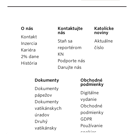
O nás
Kontaktujte
Katolícke
nás
noviny
Kontakt
Staň sa
Aktuálne
Inzercia
reportérom
číslo
Kariéra
KN
2% dane
Podporte nás
História
Darujte nás
Dokumenty
Obchodné
podmienky
Dokumenty
Digitálne
pápežov
vydanie
Dokumenty
Obchodné
vatikánskych
podmienky
úradov
GDPR
Druhý
Používanie
vatikánsky
cookies