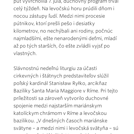
púť vyvrcholila 7. júla, duchovný program trval
celý týždeň. Na levočskú horu prúdili dňom i
nocou zástupy ľudí. Medzi nimi procesie
pútnikov, ktorí prešli pešo i desiatky
kilometrov, no nechýbali ani rodiny, počnúc
najmladšími, ešte nenarodenými deťmi, mladí
až po tých starších, čo ešte zvládli vyjsť po
vlastných.
Slávnostnú nedeľnú liturgiu za účasti
cirkevných i štátnych predstaviteľov slúžil
poľský kardinál Stanisław Ryłko, arcikňaz
Baziliky Santa Maria Maggiore v Ríme. Pri tejto
príležitosti sa zároveň vytvorilo duchovné
spojenie medzi najstarším mariánskym
katolíckym chrámom v Ríme a levočskou
bazilikou. „V dnešných časoch mariánske
svätyne – a medzi nimi i levočská svätyňa – sú