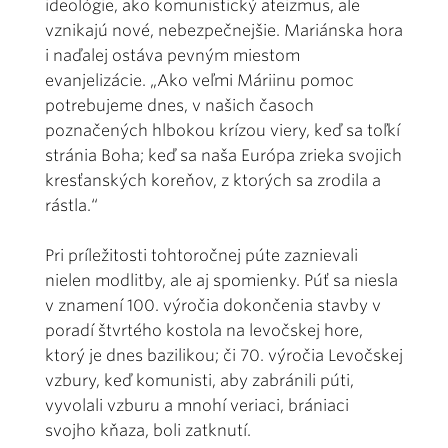
ideológie, ako komunistický ateizmus, ale
vznikajú nové, nebezpečnejšie. Mariánska hora
i naďalej ostáva pevným miestom
evanjelizácie. „Ako veľmi Máriinu pomoc
potrebujeme dnes, v našich časoch
poznačených hlbokou krízou viery, keď sa toľkí
stránia Boha; keď sa naša Európa zrieka svojich
kresťanských koreňov, z ktorých sa zrodila a
rástla.“
Pri príležitosti tohtoročnej púte zaznievali
nielen modlitby, ale aj spomienky. Púť sa niesla
v znamení 100. výročia dokončenia stavby v
poradí štvrtého kostola na levočskej hore,
ktorý je dnes bazilikou; či 70. výročia Levočskej
vzbury, keď komunisti, aby zabránili púti,
vyvolali vzburu a mnohí veriaci, brániaci
svojho kňaza, boli zatknutí.