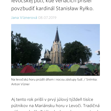
levočskej púti, kde veriacich prišiel
povzbudiť kardinál Stanisław Ryłko.
Jana Víznerová
08.07.2019
Na levočskú horu prúdili dňom i nocou zástupy ľudí. / Snímka:
Anton Vízner
Aj tento rok prišli v prvý júlový týždeň tisíce
pútnikov na Mariánsku horu v Levoči. Tradičná