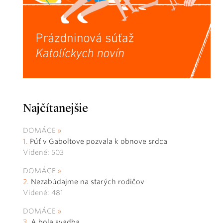
Najčítanejšie
DOMÁCE
Púť v Gaboltove pozvala k obnove srdca
Videné: 503
DOMÁCE
Nezabúdajme na starých rodičov
Videné: 481
DOMÁCE
A bola svadba