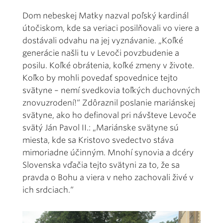
Dom nebeskej Matky nazval poľský kardinál
útočiskom, kde sa veriaci posilňovali vo viere a
dostávali odvahu na jej vyznávanie. „Koľké
generácie našli tu v Levoči povzbudenie a
posilu. Koľké obrátenia, koľké zmeny v živote.
Koľko by mohli povedať spovednice tejto
svätyne – nemí svedkovia toľkých duchovných
znovuzrodení!“ Zdôraznil poslanie mariánskej
svätyne, ako ho definoval pri návšteve Levoče
svätý Ján Pavol II.: „Mariánske svätyne sú
miesta, kde sa Kristovo svedectvo stáva
mimoriadne účinným. Mnohí synovia a dcéry
Slovenska vďačia tejto svätyni za to, že sa
pravda o Bohu a viera v neho zachovali živé v
ich srdciach.“