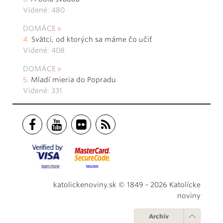
Videné: 480
DOMÁCE
Svätci, od ktorých sa máme čo učiť
Videné: 408
DOMÁCE
Mladí mieria do Popradu
Videné: 331
katolickenoviny.sk © 1849 - 2026 Katolícke
noviny
Archív