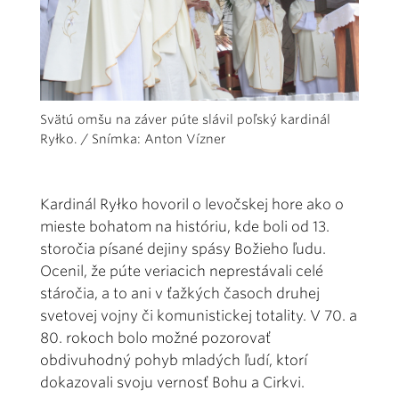
Svätú omšu na záver púte slávil poľský kardinál
Ryłko. / Snímka: Anton Vízner
Kardinál Ryłko hovoril o levočskej hore ako o
mieste bohatom na históriu, kde boli od 13.
storočia písané dejiny spásy Božieho ľudu.
Ocenil, že púte veriacich neprestávali celé
stáročia, a to ani v ťažkých časoch druhej
svetovej vojny či komunistickej totality. V 70. a
80. rokoch bolo možné pozorovať
obdivuhodný pohyb mladých ľudí, ktorí
dokazovali svoju vernosť Bohu a Cirkvi.