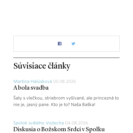
Súvisiace články
Martina Halúsková
05.08.2026
A bola svadba
Šaty s vlečkou, striebrom vyšívané, ale princezná to
nie je, jasný pane. Kto je to? Naša Baška!
Spolok svätého Vojtecha
04.08.2026
Diskusia o Božskom Srdci v Spolku