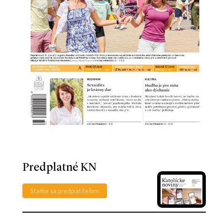
Predplatné KN
Staňte sa predplatiteľom