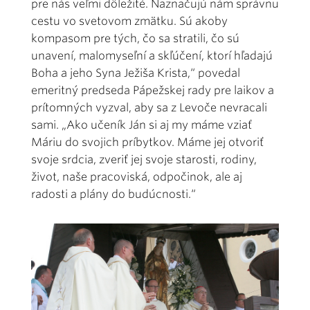
pre nás veľmi dôležité. Naznačujú nám správnu
cestu vo svetovom zmätku. Sú akoby
kompasom pre tých, čo sa stratili, čo sú
unavení, malomyseľní a skľúčení, ktorí hľadajú
Boha a jeho Syna Ježiša Krista,“ povedal
emeritný predseda Pápežskej rady pre laikov a
prítomných vyzval, aby sa z Levoče nevracali
sami. „Ako učeník Ján si aj my máme vziať
Máriu do svojich príbytkov. Máme jej otvoriť
svoje srdcia, zveriť jej svoje starosti, rodiny,
život, naše pracoviská, odpočinok, ale aj
radosti a plány do budúcnosti.“