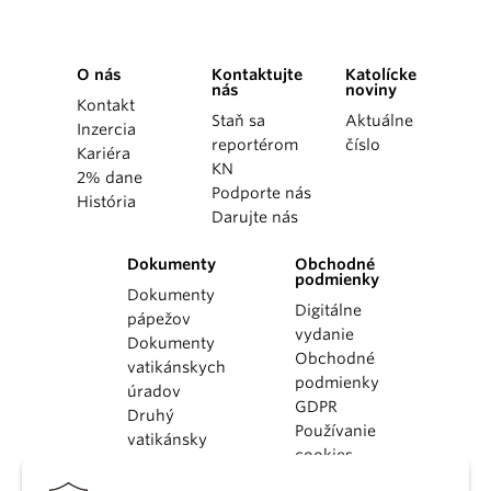
O nás
Kontaktujte
Katolícke
nás
noviny
Kontakt
Staň sa
Aktuálne
Inzercia
reportérom
číslo
Kariéra
KN
2% dane
Podporte nás
História
Darujte nás
Dokumenty
Obchodné
podmienky
Dokumenty
Digitálne
pápežov
vydanie
Dokumenty
Obchodné
vatikánskych
podmienky
úradov
GDPR
Druhý
Používanie
vatikánsky
cookies
koncil
Dokumenty