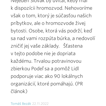
Nejeden Slovák by uvítal, keby mal
k dispozícii hromozvod. Nehovoríme
však o tom, ktorý je súčasťou našich
príbytkov, ale o hromozvode živej
bytosti. Osobe, ktorá vás podrží, keď
sa nad vami rozpúta búrka, a nedovolí
zničiť jej vaše základy. Šťastena
v tejto podobe nie je dopriata
každému. Trvalou potravinovou
zbierkou Podeľ sa a pomôž Lidl
podporuje viac ako 90 lokálnych
organizácií, ktoré pomáhajú. (PR
článok)
Tomáš Bezák
22.11.2022