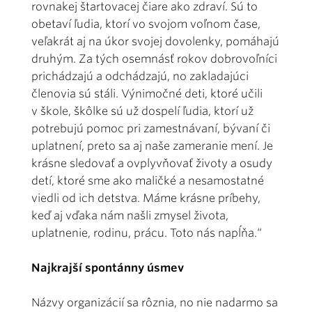
rovnakej štartovacej čiare ako zdraví. Sú to
obetaví ľudia, ktorí vo svojom voľnom čase,
veľakrát aj na úkor svojej dovolenky, pomáhajú
druhým. Za tých osemnásť rokov dobrovoľníci
prichádzajú a odchádzajú, no zakladajúci
členovia sú stáli. Výnimočné deti, ktoré učili
v škole, škôlke sú už dospelí ľudia, ktorí už
potrebujú pomoc pri zamestnávaní, bývaní či
uplatnení, preto sa aj naše zameranie mení. Je
krásne sledovať a ovplyvňovať životy a osudy
detí, ktoré sme ako maličké a nesamostatné
viedli od ich detstva. Máme krásne príbehy,
keď aj vďaka nám našli zmysel života,
uplatnenie, rodinu, prácu. Toto nás napĺňa.“
Najkrajší spontánny úsmev
Názvy organizácií sa rôznia, no nie nadarmo sa