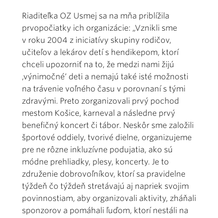
Riaditeľka OZ Usmej sa na mňa priblížila
prvopočiatky ich organizácie: „Vznikli sme
v roku 2004 z iniciatívy skupiny rodičov,
učiteľov a lekárov detí s hendikepom, ktorí
chceli upozorniť na to, že medzi nami žijú
,výnimočné‘ deti a nemajú také isté možnosti
na trávenie voľného času v porovnaní s tými
zdravými. Preto zorganizovali prvý pochod
mestom Košice, karneval a následne prvý
benefičný koncert či tábor. Neskôr sme založili
športové oddiely, tvorivé dielne, organizujeme
pre ne rôzne inkluzívne podujatia, ako sú
módne prehliadky, plesy, koncerty. Je to
združenie dobrovoľníkov, ktorí sa pravidelne
týždeň čo týždeň stretávajú aj napriek svojim
povinnostiam, aby organizovali aktivity, zháňali
sponzorov a pomáhali ľuďom, ktorí nestáli na