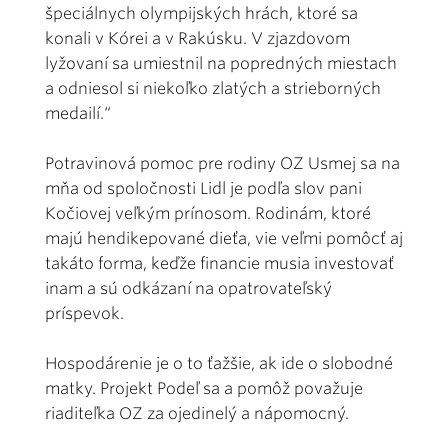
špeciálnych olympijských hrách, ktoré sa
konali v Kórei a v Rakúsku. V zjazdovom
lyžovaní sa umiestnil na popredných miestach
a odniesol si niekoľko zlatých a strieborných
medailí.“
Potravinová pomoc pre rodiny OZ Usmej sa na
mňa od spoločnosti Lidl je podľa slov pani
Kočiovej veľkým prínosom. Rodinám, ktoré
majú hendikepované dieťa, vie veľmi pomôcť aj
takáto forma, keďže financie musia investovať
inam a sú odkázaní na opatrovateľský
príspevok.
Hospodárenie je o to ťažšie, ak ide o slobodné
matky. Projekt Podeľ sa a pomôž považuje
riaditeľka OZ za ojedinelý a nápomocný.