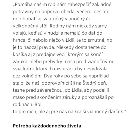
„Pomáha našim rodinám zabezpečiť základné
potraviny na prípravu obeda, večere, desiatej,
no obohatí aj sviatočný vianočný či
veľkonočný stôl. Rodiny nám niekedy samy
volajú, keď sú v núdzi a nemajú čo dať do
hrnca, či nebolo niečo v Lidli. Je to smutné, no
je to naozaj pravda. Niekedy dostaneme do
košíka aj z predajne veci, ktorým sa končí
záruka, alebo prebytky mäsa pred vianočnými
sviatkami, ktorých exspirácia by nevydržala
cez voľné dni. Dva roky po sebe sa napríklad
stalo, že naši dobrovoľníci šli na Štedrý deň,
tesne pred záverečnou, do Lidla, aby podelili
mäso pred skončením záruky a poroznášali po
rodinách. Bol
to pre nich, ale aj pre nás najkrajší vianočný darček.“
Potreba každodenného života