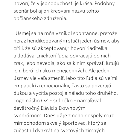
hovorí, že v jednoduchosti je krása. Podobný
scenár bol aj pri kreovaní názvu tohto
občianskeho združenia.
„Usmej sa na mňa vznikol spontánne, pretože
neraz hendikepovaným stačí jeden úsmev, aby
cítili, že sú akceptovaní,“ hovorí riaditeľka
a dodáva, „niektorí ľudia odvracajú od nich
zrak, lebo nevedia, ako sa k nim správať, ľutujú
ich, berú ich ako menejcenných. Ale jeden
úsmev vie veľa zmeniť, lebo títo ľudia sú veľmi
empatickí a emocionálni, často sa pozerajú
dušou a vycítia postoj a náladu toho druhého.
Logo nášho OZ – srdiečko - namaľoval
deväťročný Dávid s Downovým
syndrómom. Dnes už je z neho dospelý muž,
mimochodom skvelý športovec, ktorý sa
zúčastnil dvakrát na svetových zimných