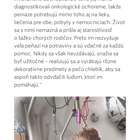
diagnostikovali onkologické ochorenie, takže
peniaze potrebujú mimo toho aj na lieky,
liečenia pre obe, pobyty v nemocniciach. Život
sa s nimi nemazná a prišla aj starostlivosť
o ťažko chorých rodičov. Preto im nezvyšuje
veľa peňazí na potraviny a sú vďačné za každú
pomoc. Nikdy sa však nevzdávajú, snažia sa
byť užitočné – realizujú sa a vyrábajú rôzne
dekoratívne predmety a pečú chlebík, aby sa
aspoň takto odvďačili ľuďom, ktorí im
pomáhajú.“