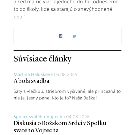
a keď máme viac z jedného druhu, odnesieme
to do školy, kde sa starajú o znevýhodnené
deti.“
Súvisiace články
Martina Halúsková
05.08.2026
A bola svadba
Šaty s vlečkou, striebrom vyšívané, ale princezná to
nie je, jasný pane. Kto je to? Naša Baška!
Spolok svätého Vojtecha
04.08.2026
Diskusia o Božskom Srdci v Spolku
svätého Vojtecha