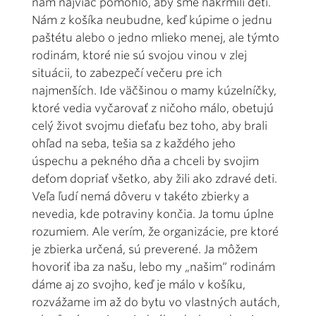
nám najviac pomohlo, aby sme nakŕmili deti.
Nám z košíka neubudne, keď kúpime o jednu
paštétu alebo o jedno mlieko menej, ale týmto
rodinám, ktoré nie sú svojou vinou v zlej
situácii, to zabezpečí večeru pre ich
najmenších. Ide väčšinou o mamy kúzelníčky,
ktoré vedia vyčarovať z ničoho málo, obetujú
celý život svojmu dieťaťu bez toho, aby brali
ohľad na seba, tešia sa z každého jeho
úspechu a pekného dňa a chceli by svojim
deťom dopriať všetko, aby žili ako zdravé deti.
Veľa ľudí nemá dôveru v takéto zbierky a
nevedia, kde potraviny končia. Ja tomu úplne
rozumiem. Ale verím, že organizácie, pre ktoré
je zbierka určená, sú preverené. Ja môžem
hovoriť iba za našu, lebo my „našim“ rodinám
dáme aj zo svojho, keď je málo v košíku,
rozvážame im až do bytu vo vlastných autách,