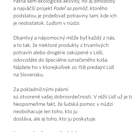
Patria sem ekologické aktivity, no aj dlhodobý
a najväčší projekt
Podeľ sa pomôž
, ktorého
podstatou je prideľovať potraviny tam, kde ich
je nedostatok. Ľuďom v núdzi.
Dbanlivý a nápomocný môže byť každý z nás,
a to tak, že niektoré produkty z trvanlivých
potravín alebo drogérie zakúpené v Lidli,
odovzdáte do špeciálne označeného koša.
Nájdete ho v ktorejkoľvek zo 158 predajní Lidl
na Slovensku.
Za pokladničnými pásmi
sú otvorené vašej dobrosrdečnosti. V réžii Lidl už je 
Neopomeňme fakt, že ľudská pomoc v núdzi
neobohacuje len toho, kto ju
dostáva, ale aj toho, kto ju poskytuje.