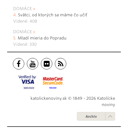
DOMÁCE
Svätci, od ktorých sa máme čo učiť
Videné: 408
DOMÁCE
Mladí mieria do Popradu
Videné: 330
katolickenoviny.sk © 1849 - 2026 Katolícke
noviny
Archív