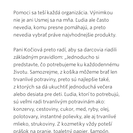
Pomoci sa teší každá organizácia. Výnimkou
nie je ani Usmej sa na mňa. Ľudia ale často
nevedia, komu presne pomáhajú, a preto
nevedia vybrať práve najvhodnejšie produkty.
Pani Kočiová preto radí, aby sa darcovia riadili
základným pravidlom: „Jednoducho si
predstavte, čo potrebujeme ku každodennému
životu. Samozrejme, z košíka môžeme brať len
trvanlivé potraviny, preto sú najlepšie také,
z ktorých sa dá ukuchtiť jednoduchá večera
alebo desiata pre deti. Ľudia, ktorí to potrebujú,
sú veľmi radi trvanlivým potravinám ako:
konzervy, cestoviny, cukor, med, ryby, olej,
polotovary, instantné polievky, ale aj trvanlivé
mlieko, strukoviny. Z kozmetiky vždy poteší
prášok na pranie, toaletný papier, šampón,