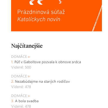
Najčítanejšie
DOMÁCE
Púť v Gaboltove pozvala k obnove srdca
Videné: 500
DOMÁCE
Nezabúdajme na starých rodičov
Videné: 478
DOMÁCE
A bola svadba
Videné: 478