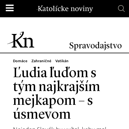
Spravodajstvo
Domáce
Zahraničné
Vatikán
Ľudia ľuďom s
tým najkrajším
mejkapom – s
úsmevom