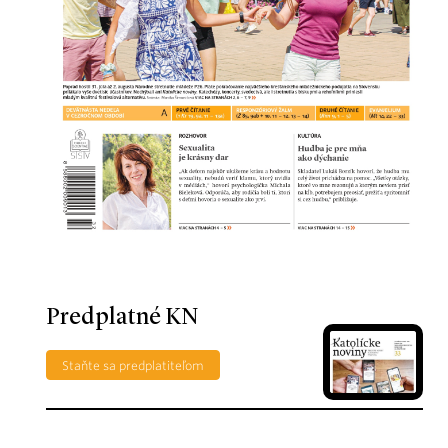
Predplatné KN
Staňte sa predplatiteľom