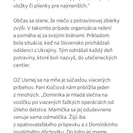
vložky či plienky pre najmenších.“
Občas sa stane, že niečo z potravinovej zbierky
zvýši. V takomto prípade organizácia nelení
a pomáha aj za svojimi bránami. Príkladom
bola situácia, keď na Slovensko prichádzali
odídenci z Ukrajiny. Tým odnášali každý deň
potraviny, ktoré boli nazvyš, do utečeneckých
centier.
OZ Usmej sa na mňa je súčasťou viacerých
príbehov. Pani Kočiová nám priblížila jeden
z mnohých. „Dominika je mladá slečna na
vozíčku po viacerých ťažkých operáciách od
útleho detstva. Mamička sa jej oduševnene
venuje sama odmalička. Žijú iba
z opatrovateľského príspevku a z Dominikinho
invalidného dôchodku. Do toho jej mame