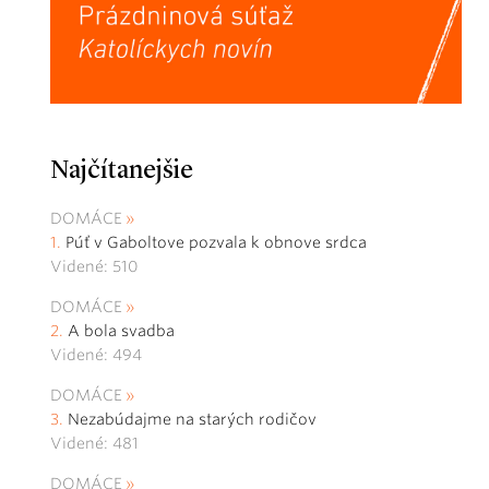
Najčítanejšie
DOMÁCE
Púť v Gaboltove pozvala k obnove srdca
Videné: 510
DOMÁCE
A bola svadba
Videné: 494
DOMÁCE
Nezabúdajme na starých rodičov
Videné: 481
DOMÁCE