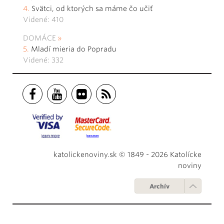
Svätci, od ktorých sa máme čo učiť
Videné: 410
DOMÁCE
Mladí mieria do Popradu
Videné: 332
katolickenoviny.sk © 1849 - 2026 Katolícke
noviny
Archív