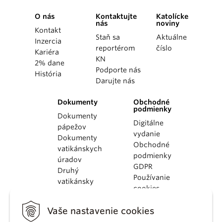
O nás
Kontaktujte
Katolícke
nás
noviny
Kontakt
Staň sa
Aktuálne
Inzercia
reportérom
číslo
Kariéra
KN
2% dane
Podporte nás
História
Darujte nás
Dokumenty
Obchodné
podmienky
Dokumenty
Digitálne
pápežov
vydanie
Dokumenty
Obchodné
vatikánskych
podmienky
úradov
GDPR
Druhý
Používanie
vatikánsky
cookies
koncil
Dokumenty
Vaše nastavenie cookies
KBS