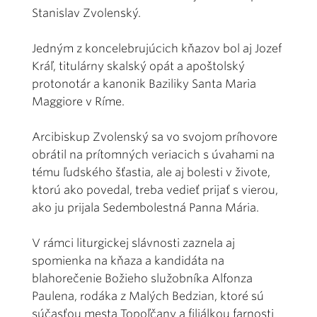
Stanislav Zvolenský.
Jedným z koncelebrujúcich kňazov bol aj Jozef
Kráľ, titulárny skalský opát a apoštolský
protonotár a kanonik Baziliky Santa Maria
Maggiore v Ríme.
Arcibiskup Zvolenský sa vo svojom príhovore
obrátil na prítomných veriacich s úvahami na
tému ľudského šťastia, ale aj bolesti v živote,
ktorú ako povedal, treba vedieť prijať s vierou,
ako ju prijala Sedembolestná Panna Mária.
V rámci liturgickej slávnosti zaznela aj
spomienka na kňaza a kandidáta na
blahorečenie Božieho služobníka Alfonza
Paulena, rodáka z Malých Bedzian, ktoré sú
súčasťou mesta Topoľčany a filiálkou farnosti