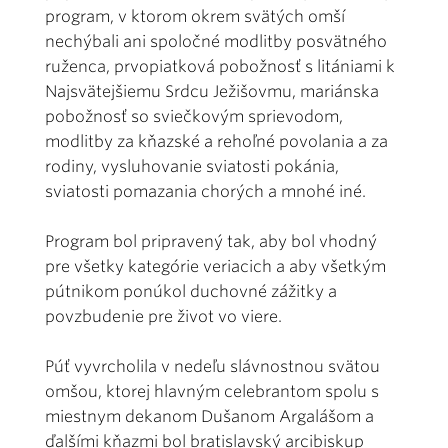
program, v ktorom okrem svätých omší
nechýbali ani spoločné modlitby posvätného
ruženca, prvopiatková pobožnosť s litániami k
Najsvätejšiemu Srdcu Ježišovmu, mariánska
pobožnosť so sviečkovým sprievodom,
modlitby za kňazské a rehoľné povolania a za
rodiny, vysluhovanie sviatosti pokánia,
sviatosti pomazania chorých a mnohé iné.
Program bol pripravený tak, aby bol vhodný
pre všetky kategórie veriacich a aby všetkým
pútnikom ponúkol duchovné zážitky a
povzbudenie pre život vo viere.
Púť vyvrcholila v nedeľu slávnostnou svätou
omšou, ktorej hlavným celebrantom spolu s
miestnym dekanom Dušanom Argalášom a
ďalšími kňazmi bol bratislavský arcibiskup