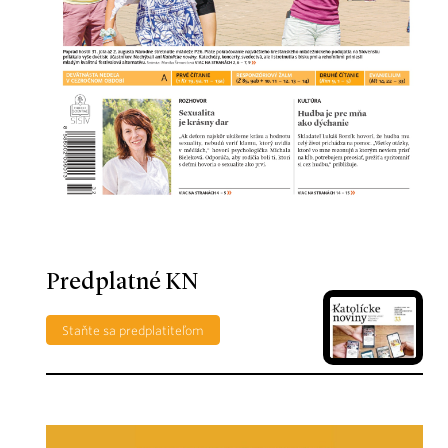
Predplatné KN
Staňte sa predplatiteľom