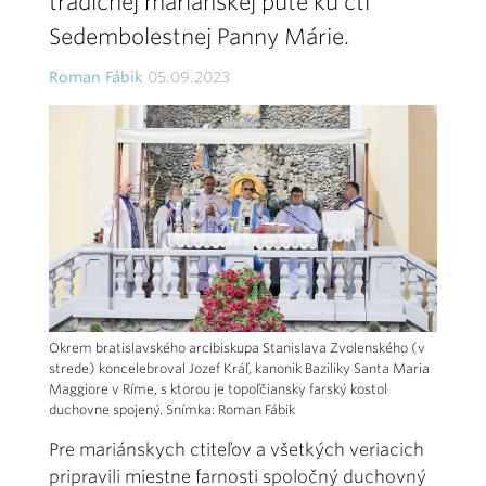
tradičnej mariánskej púte ku cti
Sedembolestnej Panny Márie.
Roman Fábik
05.09.2023
Okrem bratislavského arcibiskupa Stanislava Zvolenského (v
strede) koncelebroval Jozef Kráľ, kanonik Baziliky Santa Maria
Maggiore v Ríme, s ktorou je topoľčiansky farský kostol
duchovne spojený. Snímka: Roman Fábik
Pre mariánskych ctiteľov a všetkých veriacich
pripravili miestne farnosti spoločný duchovný