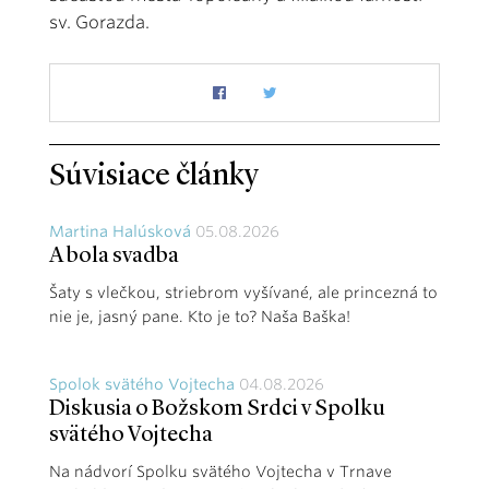
sv. Gorazda.
Súvisiace články
Martina Halúsková
05.08.2026
A bola svadba
Šaty s vlečkou, striebrom vyšívané, ale princezná to
nie je, jasný pane. Kto je to? Naša Baška!
Spolok svätého Vojtecha
04.08.2026
Diskusia o Božskom Srdci v Spolku
svätého Vojtecha
Na nádvorí Spolku svätého Vojtecha v Trnave