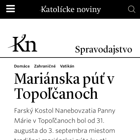
Spravodajstvo
Domáce
Zahraničné
Vatikán
Mariánska púť v
Topoľčanoch
Farský Kostol Nanebovzatia Panny
Márie v Topoľčanoch bol od 31.
augusta do 3. septembra miestom