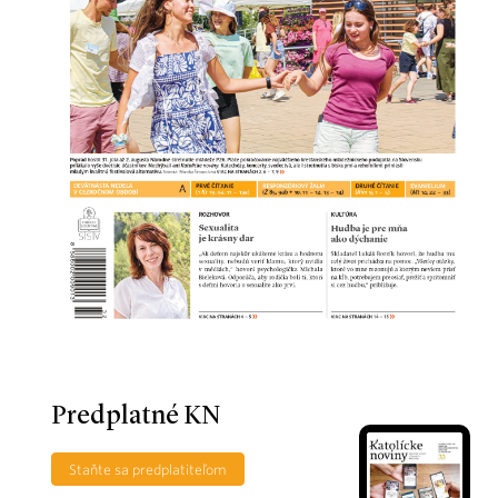
Predplatné KN
Staňte sa predplatiteľom