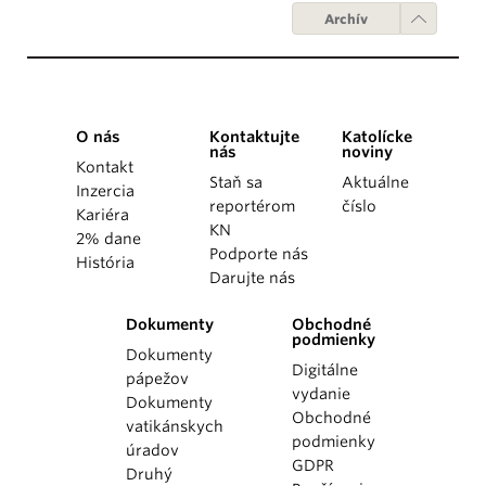
Archív
O nás
Kontaktujte
Katolícke
nás
noviny
Kontakt
Staň sa
Aktuálne
Inzercia
reportérom
číslo
Kariéra
KN
2% dane
Podporte nás
História
Darujte nás
Dokumenty
Obchodné
podmienky
Dokumenty
Digitálne
pápežov
vydanie
Dokumenty
Obchodné
vatikánskych
podmienky
úradov
GDPR
Druhý