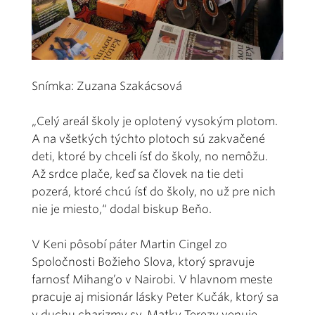
Snímka: Zuzana Szakácsová
„Celý areál školy je oplotený vysokým plotom.
A na všetkých týchto plotoch sú zakvačené
deti, ktoré by chceli ísť do školy, no nemôžu.
Až srdce plače, keď sa človek na tie deti
pozerá, ktoré chcú ísť do školy, no už pre nich
nie je miesto,“ dodal biskup Beňo.
V Keni pôsobí páter Martin Cingel zo
Spoločnosti Božieho Slova, ktorý spravuje
farnosť Mihang’o v Nairobi. V hlavnom meste
pracuje aj misionár lásky Peter Kučák, ktorý sa
v duchu charizmy sv. Matky Terezy venuje