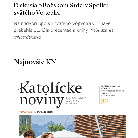
Diskusia o Božskom Srdci v Spolku
svätého Vojtecha
Na nádvorí Spolku svätého Vojtecha v Trnave
prebehla 30. júla prezentácia knihy
Prebúdzanie
milosrdenstva
.
Najnovšie KN