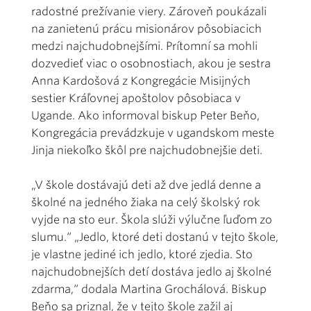
radostné prežívanie viery. Zároveň poukázali
na zanietenú prácu misionárov pôsobiacich
medzi najchudobnejšími. Prítomní sa mohli
dozvedieť viac o osobnostiach, akou je sestra
Anna Kardošová z Kongregácie Misijných
sestier Kráľovnej apoštolov pôsobiaca v
Ugande. Ako informoval biskup Peter Beňo,
Kongregácia prevádzkuje v ugandskom meste
Jinja niekoľko škôl pre najchudobnejšie deti.
„V škole dostávajú deti až dve jedlá denne a
školné na jedného žiaka na celý školský rok
vyjde na sto eur. Škola slúži výlučne ľuďom zo
slumu.“ „Jedlo, ktoré deti dostanú v tejto škole,
je vlastne jediné ich jedlo, ktoré zjedia. Sto
najchudobnejších detí dostáva jedlo aj školné
zdarma,“ dodala Martina Grochálová. Biskup
Beňo sa priznal, že v tejto škole zažil aj