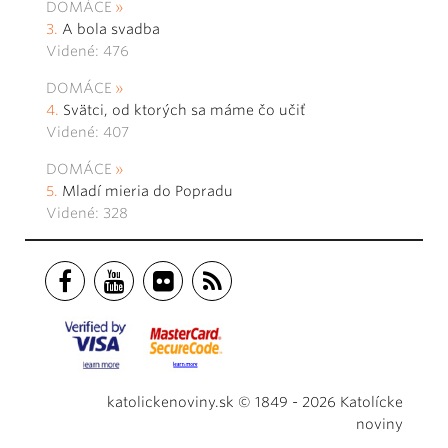
DOMÁCE
A bola svadba
Videné: 476
DOMÁCE
Svätci, od ktorých sa máme čo učiť
Videné: 407
DOMÁCE
Mladí mieria do Popradu
Videné: 328
katolickenoviny.sk © 1849 - 2026 Katolícke
noviny