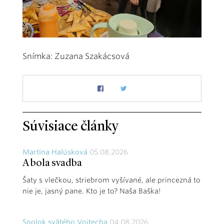
Snímka: Zuzana Szakácsová
Súvisiace články
Martina Halúsková
05.08.2026
A bola svadba
Šaty s vlečkou, striebrom vyšívané, ale princezná to
nie je, jasný pane. Kto je to? Naša Baška!
Spolok svätého Vojtecha
04.08.2026