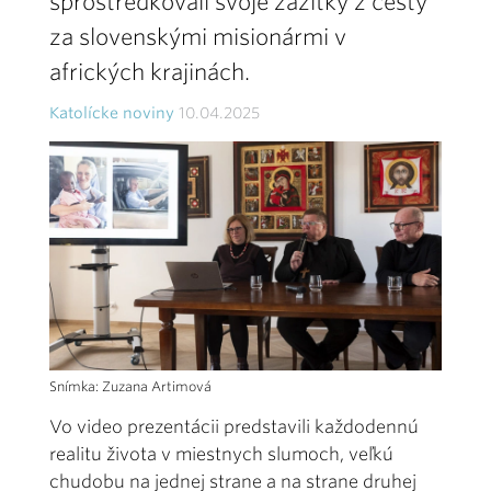
sprostredkovali svoje zážitky z cesty
za slovenskými misionármi v
afrických krajinách.
Katolícke noviny
10.04.2025
Snímka: Zuzana Artimová
Vo video prezentácii predstavili každodennú
realitu života v miestnych slumoch, veľkú
chudobu na jednej strane a na strane druhej