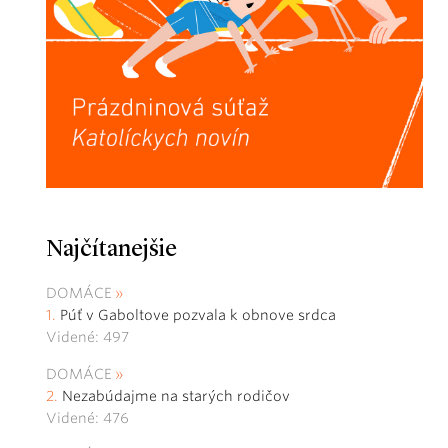
Najčítanejšie
DOMÁCE
Púť v Gaboltove pozvala k obnove srdca
Videné: 497
DOMÁCE
Nezabúdajme na starých rodičov
Videné: 476