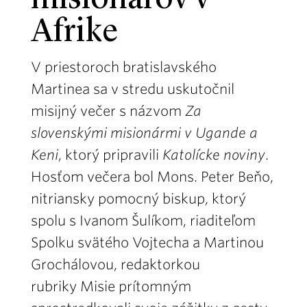
misionárov v
Afrike
V priestoroch bratislavského
Martinea sa v stredu uskutočnil
misijný večer s názvom
Za
slovenskými misionármi v Ugande a
Keni
, ktorý pripravili
Katolícke noviny
.
Hosťom večera bol Mons. Peter Beňo,
nitriansky pomocný biskup, ktorý
spolu s Ivanom Šulíkom, riaditeľom
Spolku svätého Vojtecha a Martinou
Grochálovou, redaktorkou
rubriky Misie prítomným