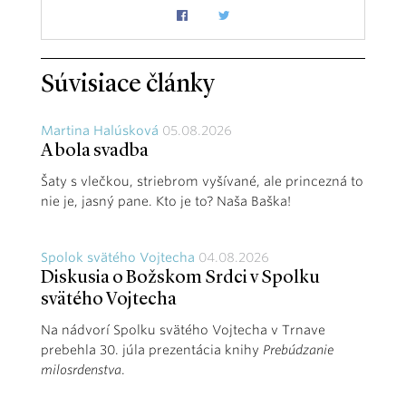
Súvisiace články
Martina Halúsková
05.08.2026
A bola svadba
Šaty s vlečkou, striebrom vyšívané, ale princezná to
nie je, jasný pane. Kto je to? Naša Baška!
Spolok svätého Vojtecha
04.08.2026
Diskusia o Božskom Srdci v Spolku
svätého Vojtecha
Na nádvorí Spolku svätého Vojtecha v Trnave
prebehla 30. júla prezentácia knihy
Prebúdzanie
milosrdenstva
.