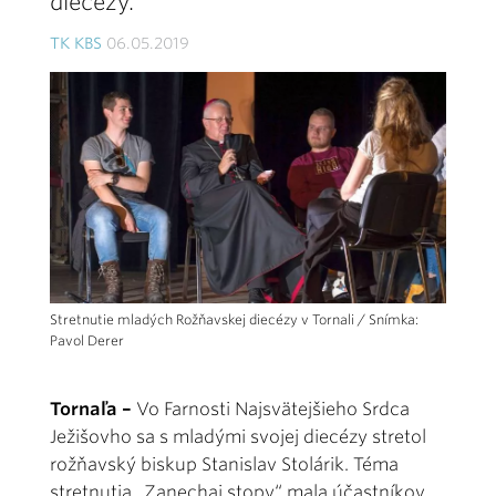
diecézy.
TK KBS
06.05.2019
Stretnutie mladých Rožňavskej diecézy v Tornali / Snímka:
Pavol Derer
Tornaľa –
Vo Farnosti Najsvätejšieho Srdca
Ježišovho sa s mladými svojej diecézy stretol
rožňavský biskup Stanislav Stolárik. Téma
stretnutia „Zanechaj stopy“ mala účastníkov