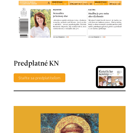
Predplatné KN
Staňte sa predplatiteľom