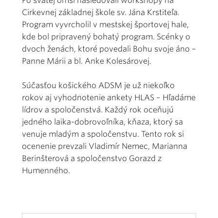
Po svätej omši nasledovali workshopy na
Cirkevnej základnej škole sv. Jána Krstiteľa.
Program vyvrcholil v mestskej športovej hale,
kde bol pripravený bohatý program. Scénky o
dvoch ženách, ktoré povedali Bohu svoje áno –
Panne Márii a bl. Anke Kolesárovej.
Súčasťou košického ADSM je už niekoľko
rokov aj vyhodnotenie ankety HLAS – Hľadáme
lídrov a spoločenstvá. Každý rok oceňujú
jedného laika-dobrovoľníka, kňaza, ktorý sa
venuje mladým a spoločenstvu. Tento rok si
ocenenie prevzali Vladimír Nemec, Marianna
Berinšterová a spoločenstvo Gorazd z
Humenného.