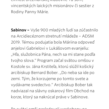
vincentských laických misionárov či sestier z
Rodiny Panny Márie.
Sabinov –
Vyše 900 mladých ľudí sa zúčastnilo
na Arcidiecéznom stretnutí mládeže – ADSM
2019. Témou podujatia bola Máriina odpoveď
anjelovi Gabrielovi v Lukášovom evanjeliu:
„Hľa, služobnica Pána, nech sa mi stane podľa
tvojho slova.“ Program začal svätou omšou v
Kostole sv. Jána Krstiteľa, ktorú slúžil košický
arcibiskup Bernard Bober. „Do neba sa ide po
zemi. Tým, že korzujeme po tomto svete a
vydávame svedectvo.“ Arcibiskup Bober tak
nadviazal na slávny oskarový film Obchod na
korze, ktorý sa nakrúcal práve v Sabinove.