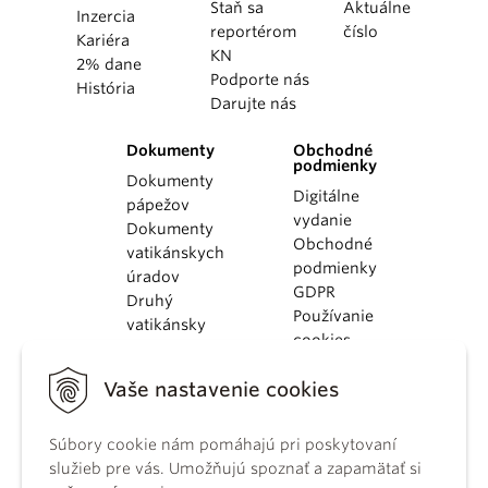
Staň sa
Aktuálne
Inzercia
reportérom
číslo
Kariéra
KN
2% dane
Podporte nás
História
Darujte nás
Dokumenty
Obchodné
podmienky
Dokumenty
Digitálne
pápežov
vydanie
Dokumenty
Obchodné
vatikánskych
podmienky
úradov
GDPR
Druhý
Používanie
vatikánsky
cookies
koncil
Dokumenty
Vaše nastavenie cookies
KBS
Kódex
Súbory cookie nám pomáhajú pri poskytovaní
kánonického
služieb pre vás. Umožňujú spoznať a zapamätať si
práva