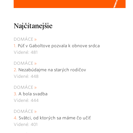
Najčítanejšie
DOMÁCE
Púť v Gaboltove pozvala k obnove srdca
Videné: 481
DOMÁCE
Nezabúdajme na starých rodičov
Videné: 448
DOMÁCE
A bola svadba
Videné: 444
DOMÁCE
Svätci, od ktorých sa máme čo učiť
Videné: 401