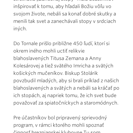
inšpirovať k tomu, aby hľadali Božiu vôľu vo
svojom živote, nebáli sa konať dobré skutky a
menili tak svet a zanechávali stopy v srdciach
iných.
Do Tornale prišlo približne 450 ľudí, ktorí si
okrem iného mohli uctiť relikvie
blahoslavených Titusa Zemana a Anny
Kolesárovej a tiež svätého Imricha a svätých
košických mučeníkov. Biskup Stolárik
povzbudil mladých, aby si brali príklad z našich
blahoslavených a svätých a nebáli sa kráčať po
ich stopách, aj napriek tomu, že ich svet bude
považovať za spiatočníckych a staromódnych.
Pre účastníkov bol pripravený sprievodný
program, v rámci ktorého mohli spoznať
činnosť breznianskej klubovne Tu som,