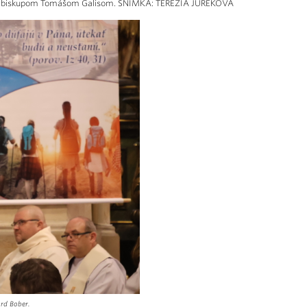
nským biskupom Tomášom Galisom. SNÍMKA: TERÉZIA JUREKOVÁ
ard Bober.