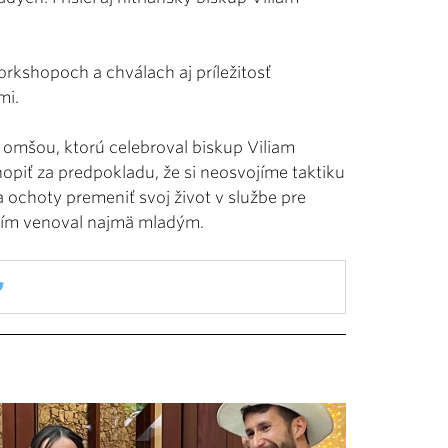
rkshopoch a chválach aj príležitosť
mi.
 omšou, ktorú celebroval biskup Viliam
piť za predpokladu, že si neosvojíme taktiku
a ochoty premeniť svoj život v službe pre
ením venoval najmä mladým.