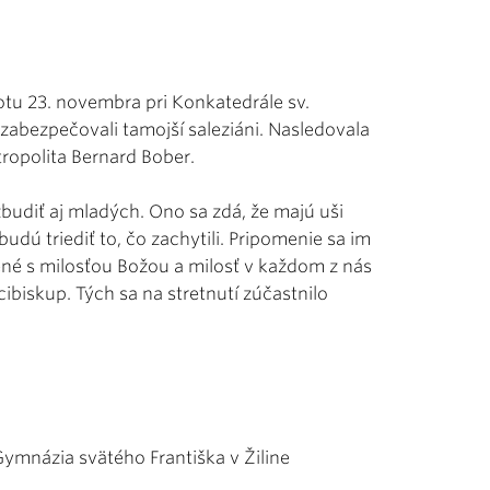
otu 23. novembra pri Konkatedrále sv.
abezpečovali tamojší saleziáni. Nasledovala
ropolita Bernard Bober.
budiť aj mladých. Ono sa zdá, že majú uši
dú triediť to, čo zachytili. Pripomenie sa im
ené s milosťou Božou a milosť v každom z nás
biskup. Tých sa na stretnutí zúčastnilo
Gymnázia svätého Františka v Žiline