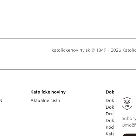
katolickenoviny.sk © 1849 - 2026 Katolí
Katolícke noviny
Dokumenty
KN
Aktuálne číslo
Dokumenty p
Dokumenty va
Druhý vatikán
Súbory
Dokumenty K
Umožňu
Kódex kánoni
Katechizmus Ka