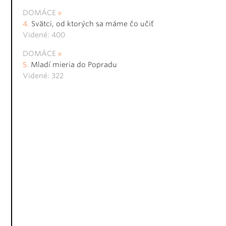
DOMÁCE
Svätci, od ktorých sa máme čo učiť
Videné: 400
DOMÁCE
Mladí mieria do Popradu
Videné: 322