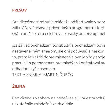
PREŠOV
Arcidiecézne stretnutie mládeže odštartovalo v sob
Mikuláša v Prešove sprievodným programom, ktorý z
svätá omša, ktorú celebroval košický arcibiskup met
„Ja sa tiež prichádzam povzbudiť a prichádzam povz
nastavené iným smerom, ale oni počúvajú a neskôr bu
to, pretože každé dobre mienené slovo je vždy spoj
pracuje,“ s pochopením pre mladých konštatoval arci
odhadom vyše osemsto.
TEXT A SNÍMKA: MARTIN ĎURČO
ŽILINA
Cez víkend zo soboty na nedeľu sa aj v priestoroch 
uskutočnilo mládežnícke dvojdnie.