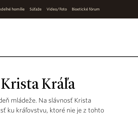
deľné homílie
Súťaže
Video/Foto
Bioetické fórum
 Krista Kráľa
 deň mládeže. Na slávnosť Krista
ť ku kráľovstvu, ktoré nie je z tohto