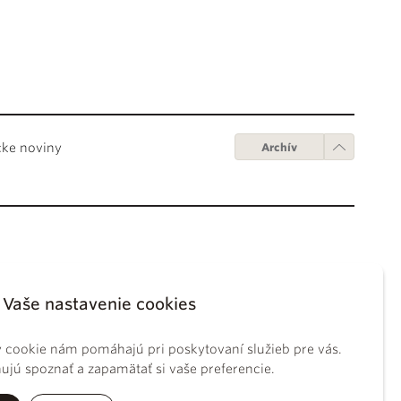
cke noviny
Archív
Obchodné podmienky
ápežov
Digitálne vydanie
Vaše nastavenie cookies
tikánskych úradov
Obchodné podmienky
sky koncil
GDPR
 cookie nám pomáhajú pri poskytovaní služieb pre vás.
BS
Používanie cookies
jú spoznať a zapamätať si vaše preferencie.
ckého práva
tolíckej cirkvi