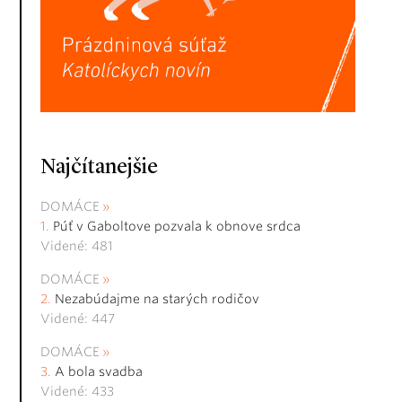
Najčítanejšie
DOMÁCE
Púť v Gaboltove pozvala k obnove srdca
Videné: 481
DOMÁCE
Nezabúdajme na starých rodičov
Videné: 447
DOMÁCE
A bola svadba
Videné: 433