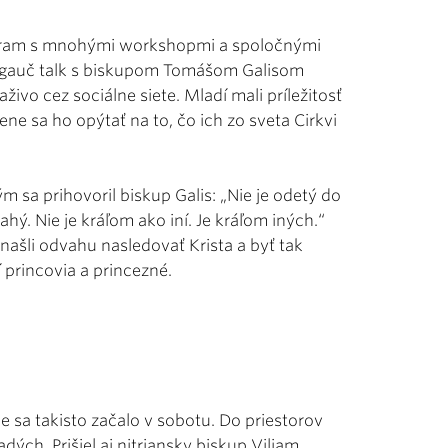
ogram s mnohými workshopmi a spoločnými
. gauč talk s biskupom Tomášom Galisom
aživo cez sociálne siete. Mladí mali príležitosť
ne sa ho opýtať na to, čo ich zo sveta Cirkvi
 sa prihovoril biskup Galis: „Nie je odetý do
ahý. Nie je kráľom ako iní. Je kráľom iných.“
našli odvahu nasledovať Krista a byť tak
princovia a princezné.
e sa takisto začalo v sobotu. Do priestorov
dých. Prišiel aj nitriansky biskup Viliam