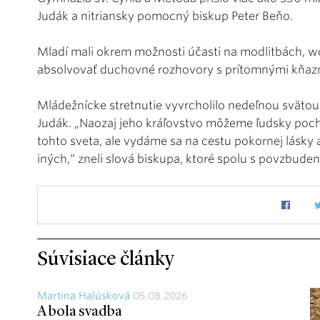
Judák a nitriansky pomocný biskup Peter Beňo.
Mladí mali okrem možnosti účasti na modlitbách, wo
absolvovať duchovné rozhovory s prítomnými kňaz
Mládežnícke stretnutie vyvrcholilo nedeľnou svätou
Judák. „Naozaj jeho kráľovstvo môžeme ľudsky pocho
tohto sveta, ale vydáme sa na cestu pokornej lásky 
iných,“ zneli slová biskupa, ktoré spolu s povzbud
Súvisiace články
Martina Halúsková
05.08.2026
A bola svadba