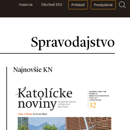
Inzercia
Obchod SSV
Prihlásiť
Predplatné
Spravodajstvo
Najnovšie KN