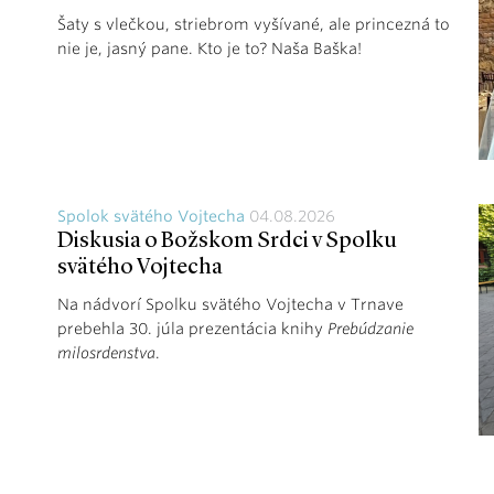
Šaty s vlečkou, striebrom vyšívané, ale princezná to
nie je, jasný pane. Kto je to? Naša Baška!
Spolok svätého Vojtecha
04.08.2026
Diskusia o Božskom Srdci v Spolku
svätého Vojtecha
Na nádvorí Spolku svätého Vojtecha v Trnave
prebehla 30. júla prezentácia knihy
Prebúdzanie
milosrdenstva
.