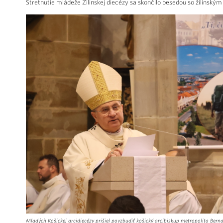
Stretnutie mládeže Žilinskej diecézy sa skončilo besedou so žili
Mladých Košickej arcidiecézy prišiel povzbudiť košický arcibiskup metropolita Bern