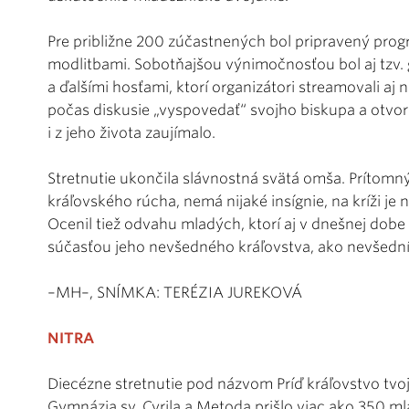
Pre približne 200 zúčastnených bol pripravený pr
modlitbami. Sobotňajšou výnimočnosťou bol aj tzv
a ďalšími hosťami, ktorí organizátori streamovali aj n
počas diskusie „vyspovedať“ svojho biskupa a otvore
i z jeho života zaujímalo.
Stretnutie ukončila slávnostná svätá omša. Prítomným
kráľovského rúcha, nemá nijaké insígnie, na kríži je n
Ocenil tiež odvahu mladých, ktorí aj v dnešnej dobe 
súčasťou jeho nevšedného kráľovstva, ako nevšední 
–MH–, SNÍMKA: TERÉZIA JUREKOVÁ
NITRA
Diecézne stretnutie pod názvom Príď kráľovstvo tvoj
Gymnázia sv. Cyrila a Metoda prišlo viac ako 350 mla