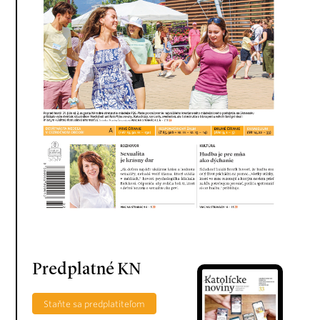
Predplatné KN
Staňte sa predplatiteľom