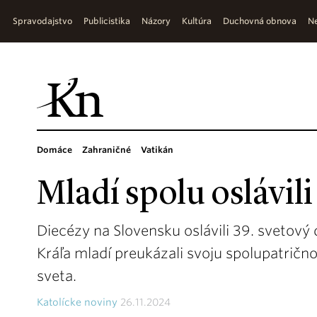
Spravodajstvo
Publicistika
Názory
Kultúra
Duchovná obnova
Ne
Domáce
Zahraničné
Vatikán
Mladí spolu oslávili
Diecézy na Slovensku oslávili 39. svetový
Kráľa mladí preukázali svoju spolupatričnos
sveta.
Katolícke noviny
26.11.2024