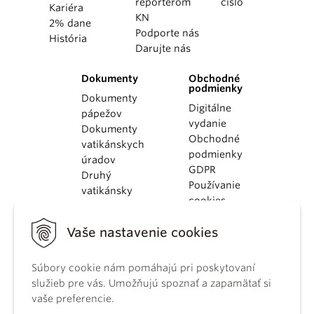
reportérom
číslo
Kariéra
KN
2% dane
Podporte nás
História
Darujte nás
Dokumenty
Obchodné
podmienky
Dokumenty
Digitálne
pápežov
vydanie
Dokumenty
Obchodné
vatikánskych
podmienky
úradov
GDPR
Druhý
Používanie
vatikánsky
cookies
koncil
Dokumenty
Vaše nastavenie cookies
KBS
Kódex
kánonického
Súbory cookie nám pomáhajú pri poskytovaní
práva
služieb pre vás. Umožňujú spoznať a zapamätať si
Katechizmus
vaše preferencie.
Katolíckej