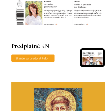
Predplatné KN
Staňte sa predplatiteľom