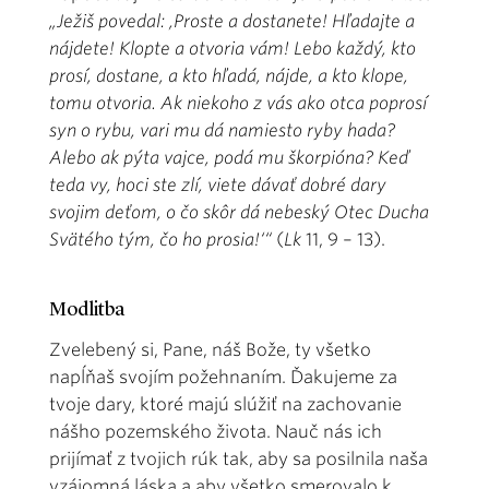
„Ježiš povedal: ,Proste a dostanete! Hľadajte a
nájdete! Klopte a otvoria vám! Lebo každý, kto
prosí, dostane, a kto hľadá, nájde, a kto klope,
tomu otvoria. Ak niekoho z vás ako otca poprosí
syn o rybu, vari mu dá namiesto ryby hada?
Alebo ak pýta vajce, podá mu škorpióna? Keď
teda vy, hoci ste zlí, viete dávať dobré dary
svojim deťom, o čo skôr dá nebeský Otec Ducha
Svätého tým, čo ho prosia!‘“
(
Lk
11, 9 – 13).
Modlitba
Zvelebený si, Pane, náš Bože, ty všetko
napĺňaš svojím požehnaním. Ďakujeme za
tvoje dary, ktoré majú slúžiť na zachovanie
nášho pozemského života. Nauč nás ich
prijímať z tvojich rúk tak, aby sa posilnila naša
vzájomná láska a aby všetko smerovalo k