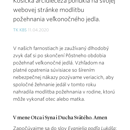
Košická arcidiecéza ponúkla na svojej
webovej stránke modlitbu
požehnania veľkonočného jedla.
TK KBS
11.04.2020
V našich farnostiach je zaužívaný dlhodobý
zvyk dať si po skončení Pôstneho obdobia
požehnať veľkonočné jedlá. Vzhľadom na
platné opatrenia súvisiace so šírením
nebezpečnej nákazy pozývame veriacich, aby
spoločné žehnanie jedál v tomto roku
nahradila modlitba požehnania v rodine, ktorú
môže vykonať otec alebo matka.
V mene Otca i Syna i Ducha Svätého. Amen
Započúvajme sa do slov
Evanjelia podľa Lukáša
: