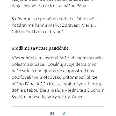
tvojej oslave. Skrze Krista, nášho Pána.
S dôverou sa spoločne modlime: Otče náš...
Pozdravme Pannu Máriu: Zdravasʼ, Mária...
(alebo Pod tvoju ochranu)
Modlime sa v čase pandémie
Všemohúci a milosrdný Bože, zhliadni na našu
bolestnú situáciu; posilňuj svoje deti a otvor
naše srdcia nádeji, aby sme uprostred nás
pociťovali tvoju otcovskú prítomnosť. Skrze
nášho Pána, Ježiša Krista, tvojho Syna, ktorý je
Boh a s tebou žije a kraľuje v jednote s Duchom
Svätým po všetky veky vekov. Amen.