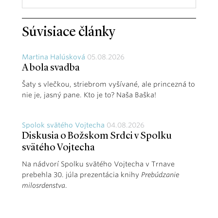
Súvisiace články
Martina Halúsková
05.08.2026
A bola svadba
Šaty s vlečkou, striebrom vyšívané, ale princezná to
nie je, jasný pane. Kto je to? Naša Baška!
Spolok svätého Vojtecha
04.08.2026
Diskusia o Božskom Srdci v Spolku
svätého Vojtecha
Na nádvorí Spolku svätého Vojtecha v Trnave
prebehla 30. júla prezentácia knihy
Prebúdzanie
milosrdenstva
.