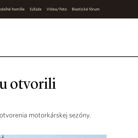
deľné homílie
Súťaže
Video/Foto
Bioetické fórum
 otvorili
k otvorenia motorkárskej sezóny.