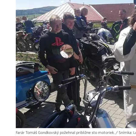
Farár Tomáš Gondkovský požehnal približne sto motoriek. / Snímka: 