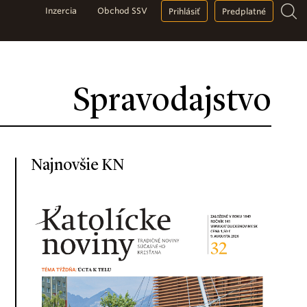
Inzercia
Obchod SSV
Prihlásiť
Predplatné
Spravodajstvo
Najnovšie KN