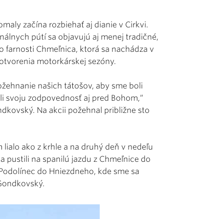
maly začína rozbiehať aj dianie v Cirkvi.
álnych pútí sa objavujú aj menej tradičné,
vo farnosti Chmeľnica, ktorá sa nachádza v
k otvorenia motorkárskej sezóny.
ožehnanie našich tátošov, aby sme boli
i svoju zodpovednosť aj pred Bohom,“
kovský. Na akcii požehnal približne sto
 lialo ako z krhle a na druhý deň v nedeľu
 pustili na spanilú jazdu z Chmeľnice do
z Podolínec do Hniezdneho, kde sme sa
 Gondkovský.