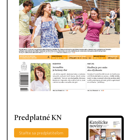
Predplatné KN
Staňte sa predplatiteľom