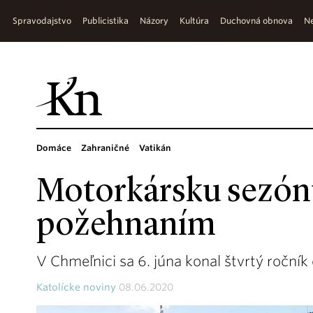
Spravodajstvo
Publicistika
Názory
Kultúra
Duchovná obnova
Ne
Domáce
Zahraničné
Vatikán
Motorkársku sezónu
požehnaním
V Chmeľnici sa 6. júna konal štvrtý roční
Katolícke noviny
08.06.2020