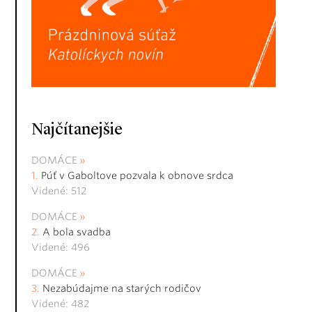
Najčítanejšie
DOMÁCE
Púť v Gaboltove pozvala k obnove srdca
Videné: 512
DOMÁCE
A bola svadba
Videné: 496
DOMÁCE
Nezabúdajme na starých rodičov
Videné: 482