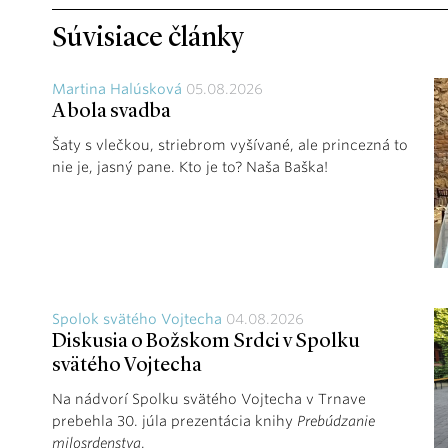
Súvisiace články
Martina Halúsková
05.08.2026
A bola svadba
Šaty s vlečkou, striebrom vyšívané, ale princezná to
nie je, jasný pane. Kto je to? Naša Baška!
Spolok svätého Vojtecha
04.08.2026
Diskusia o Božskom Srdci v Spolku
svätého Vojtecha
Na nádvorí Spolku svätého Vojtecha v Trnave
prebehla 30. júla prezentácia knihy
Prebúdzanie
milosrdenstva
.