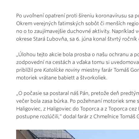
Po uvoľnení opatrení proti šíreniu koronavírusu sa po
Okrem verejných fatimských sobôt či menších region
no o to zaujímavejšie duchovné aktivity. Napríklad 
okrese Stará Ľubovňa, sa 6. júna konal štvrtý roční
„Úlohou tejto akcie bola prosba o našu ochranu a p
zodpovední na cestách a vďaka tomu si uvedomoval
priblížil pre
Katolícke noviny
miestny farár Tomáš Gond
motoriek vrátane babiett a štvorkoliek.
„O počasie sa postaral náš Pán, pretože deň predtým
večer bola zasa búrka. Po požehnaní motoriek sme sa
Haligoviec, z Haligoviec do Toporca a z Toporca ce
postupne rozlúčili,“ dodal farár z Chmeľnice Tomáš