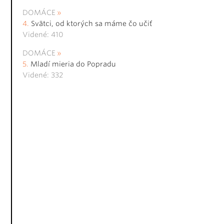
DOMÁCE
Svätci, od ktorých sa máme čo učiť
Videné: 410
DOMÁCE
Mladí mieria do Popradu
Videné: 332