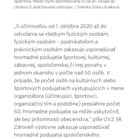
opatrenia. Medzi inými dezinfikovanie si rúk pri vstupe do
chrámu či dodržiavanie odstupov. / Snímka: Erika Litváková
„S účinnosťou od 1. októbra 2020 až do
odvolania sa všetkým fyzickým osobám,
fyzickým osobám – podnikateľom a
právnickým osobám zakazuje usporadúvať
hromadné podujatia športovej, kultúrnej,
zábavnej, spoločenskej či inej povahy v
jednom okamihu v počte nad 50 osôb. V
prípade, že počet osôb na kultúrnych alebo
športových podujatiach vystupujúcich v mene
organizátora (účinkujúci, športovci,
organizačný tím a podobne) presiahne počet
50, hromadné podujatie sa môže uskutočniť,
ale bez prítomnosti obecenstva,“ píše ÚVZ SR.
Zároveň výslovne zakazuje usporadúvať
hromadné podujatia spoločenského