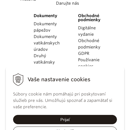
Darujte nás
Dokumenty
Obchodné
podmienky
Dokumenty
Digitálne
pápežov
vydanie
Dokumenty
Obchodné
vatikánskych
podmienky
úradov
GDPR
Druhý
Používanie
vatikánsky
cookies
koncil
Dokumenty
Vaše nastavenie cookies
KBS
Kódex
Súbory cookie nám pomáhajú pri poskytovaní
kánonického
služieb pre vás. Umožňujú spoznať a zapamätať si
práva
vaše preferencie.
Katechizmus
Katolíckej
Prijať
cirkvi