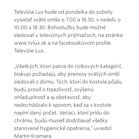
Televízia Lux bude od pondelka do soboty
vysielať sväté omše o 7.00 a 18.30, v nedeľu o
10.00 a 18.30. Bohoslužby bude možné
sledovať v televíznych prijímačoch, na stránke
www.tvlux.sk a na facebookovom profile
Televízie Lux.
„Všetkých, ktorí patria do rizikových kategórií,
biskupi požiadajú, aby prenosy svätých omší
sledovali z domu. Tých, ktorí do kostola pôjdu,
budú prosiť o trpezlivosť, zvýšenú
ohľaduplnosť a aj obetavosť, aby
nedochádzalo k sporom, keď sa v kostole
naplní daný počet. Veriaci, ktorí prídu do
chrámu, budú musieť dodržiavať všetky
stanovené hygienické opatrenia,“ uviedol
Martin Kramara.