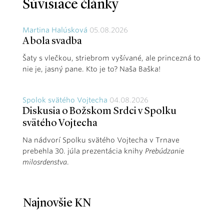
Súvisiace články
Martina Halúsková
05.08.2026
A bola svadba
Šaty s vlečkou, striebrom vyšívané, ale princezná to
nie je, jasný pane. Kto je to? Naša Baška!
Spolok svätého Vojtecha
04.08.2026
Diskusia o Božskom Srdci v Spolku
svätého Vojtecha
Na nádvorí Spolku svätého Vojtecha v Trnave
prebehla 30. júla prezentácia knihy
Prebúdzanie
milosrdenstva
.
Najnovšie KN