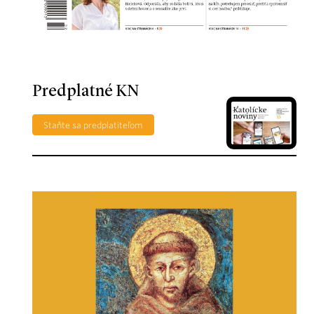
Predplatné KN
Staňte sa predplatiteľom