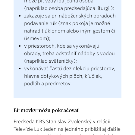
môže piť vždy iba jedna osoba
(napríklad osoba predsedajúca liturgii);
zakazuje sa pri náboženských obradoch
podávanie rúk (znak pokoja je možné
nahradiť úklonom alebo iným gestom či
úsmevom);
v priestoroch, kde sa vykonávajú
obrady, treba odstrániť nádoby s vodou
(napríklad sväteničky);
vykonávať častú dezinfekciu priestorov,
hlavne dotykových plôch, kľučiek,
podláh a predmetov.
Birmovky môžu pokračovať
Predseda KBS Stanislav Zvolenský v relácii
Televízie Lux Jeden na jedného priblížil aj ďalšie