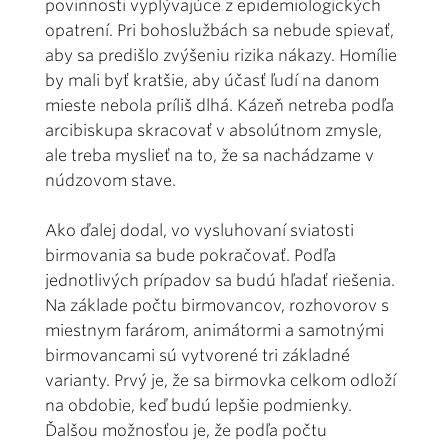
povinnosti vyplývajúce z epidemiologických
opatrení. Pri bohoslužbách sa nebude spievať,
aby sa predišlo zvýšeniu rizika nákazy. Homílie
by mali byť kratšie, aby účasť ľudí na danom
mieste nebola príliš dlhá. Kázeň netreba podľa
arcibiskupa skracovať v absolútnom zmysle,
ale treba myslieť na to, že sa nachádzame v
núdzovom stave.
Ako ďalej dodal, vo vysluhovaní sviatosti
birmovania sa bude pokračovať. Podľa
jednotlivých prípadov sa budú hľadať riešenia.
Na základe počtu birmovancov, rozhovorov s
miestnym farárom, animátormi a samotnými
birmovancami sú vytvorené tri základné
varianty. Prvý je, že sa birmovka celkom odloží
na obdobie, keď budú lepšie podmienky.
Ďalšou možnosťou je, že podľa počtu