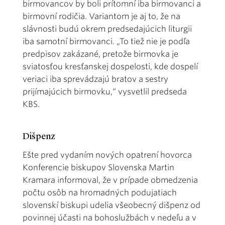
birmovancov by boli prítomní iba birmovanci a
birmovní rodičia. Variantom je aj to, že na
slávnosti budú okrem predsedajúcich liturgii
iba samotní birmovanci. „To tiež nie je podľa
predpisov zakázané, pretože birmovka je
sviatosťou kresťanskej dospelosti, kde dospelí
veriaci iba sprevádzajú bratov a sestry
prijímajúcich birmovku,“ vysvetlil predseda
KBS.
Dišpenz
Ešte pred vydaním nových opatrení hovorca
Konferencie biskupov Slovenska Martin
Kramara informoval, že v prípade obmedzenia
počtu osôb na hromadných podujatiach
slovenskí biskupi udelia všeobecný dišpenz od
povinnej účasti na bohoslužbách v nedeľu a v