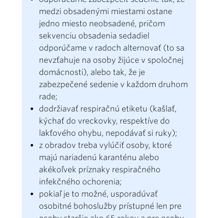
medzi obsadenými miestami ostane
jedno miesto neobsadené, pričom
sekvenciu obsadenia sedadiel
odporúčame v radoch alternovať (to sa
nevzťahuje na osoby žijúce v spoločnej
domácnosti), alebo tak, že je
zabezpečené sedenie v každom druhom
rade;
dodržiavať respiračnú etiketu (kašlať,
kýchať do vreckovky, respektíve do
lakťového ohybu, nepodávať si ruky);
z obradov treba vylúčiť osoby, ktoré
majú nariadenú karanténu alebo
akékoľvek príznaky respiračného
infekčného ochorenia;
pokiaľ je to možné, usporadúvať
osobitné bohoslužby prístupné len pre