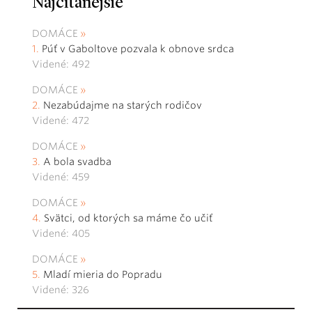
Najčítanejšie
DOMÁCE
Púť v Gaboltove pozvala k obnove srdca
Videné: 492
DOMÁCE
Nezabúdajme na starých rodičov
Videné: 472
DOMÁCE
A bola svadba
Videné: 459
DOMÁCE
Svätci, od ktorých sa máme čo učiť
Videné: 405
DOMÁCE
Mladí mieria do Popradu
Videné: 326