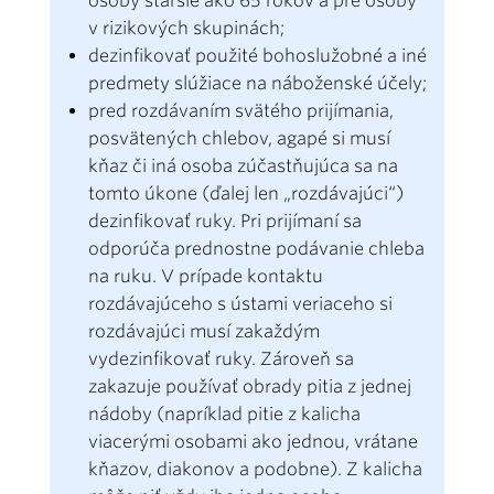
osoby staršie ako 65 rokov a pre osoby
v rizikových skupinách;
dezinfikovať použité bohoslužobné a iné
predmety slúžiace na náboženské účely;
pred rozdávaním svätého prijímania,
posvätených chlebov, agapé si musí
kňaz či iná osoba zúčastňujúca sa na
tomto úkone (ďalej len „rozdávajúci“)
dezinfikovať ruky. Pri prijímaní sa
odporúča prednostne podávanie chleba
na ruku. V prípade kontaktu
rozdávajúceho s ústami veriaceho si
rozdávajúci musí zakaždým
vydezinfikovať ruky. Zároveň sa
zakazuje používať obrady pitia z jednej
nádoby (napríklad pitie z kalicha
viacerými osobami ako jednou, vrátane
kňazov, diakonov a podobne). Z kalicha