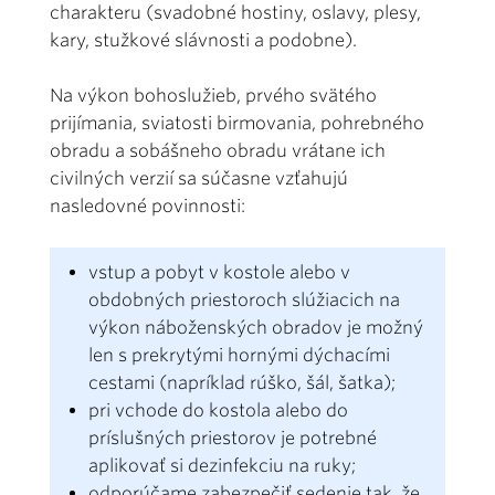
charakteru (svadobné hostiny, oslavy, plesy,
kary, stužkové slávnosti a podobne).
Na výkon bohoslužieb, prvého svätého
prijímania, sviatosti birmovania, pohrebného
obradu a sobášneho obradu vrátane ich
civilných verzií sa súčasne vzťahujú
nasledovné povinnosti:
vstup a pobyt v kostole alebo v
obdobných priestoroch slúžiacich na
výkon náboženských obradov je možný
len s prekrytými hornými dýchacími
cestami (napríklad rúško, šál, šatka);
pri vchode do kostola alebo do
príslušných priestorov je potrebné
aplikovať si dezinfekciu na ruky;
odporúčame zabezpečiť sedenie tak, že