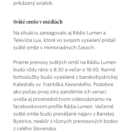
prikázaný sviatok.
Sväté omše v médiách
Na situáciu zareagovalo aj Rádio Lumen a
Televízia Lux, ktoré vo svojom vysielaní pridali
sväté omše v mimoriadnych časoch.
Priame prenosy svätých omší na Rádiu Lumen
budú vždy ráno o 8.30 a večer o 18.00. Ranné
bohoslužby budú vysielané z banskobystrickej
Katedrály sv. Františka Xaverského. Podobne
ako počas prvej vlny pandémie ich veriaci
uvidia aj prostredníctvom videozáznamu na
facebookovom profile Rádia Lumen. Večerné
sväté omše budú prenášané najprv z Banskej
Bystrice, neskôr z rôznych prenosových bodov
z celého Slovenska.