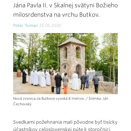
Jána Pavla II. v Skalnej svätyni Božieho
milosrdenstva na vrchu Butkov.
Peter Toman
25.05.2020
Nová zvonica na Butkove vysoká 8 metrov. / Snímka: Ján
Čechovský
Svedkami požehnania mali pôvodne byť tisícky
účastníkov celoslovenskej púte k storočnici