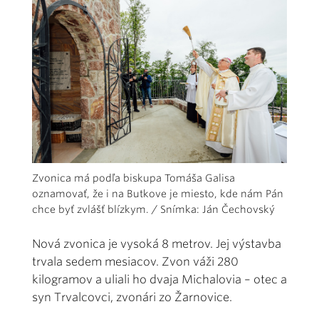
Zvonica má podľa biskupa Tomáša Galisa
oznamovať, že i na Butkove je miesto, kde nám Pán
chce byť zvlášť blízkym. / Snímka: Ján Čechovský
Nová zvonica je vysoká 8 metrov. Jej výstavba
trvala sedem mesiacov. Zvon váži 280
kilogramov a uliali ho dvaja Michalovia – otec a
syn Trvalcovci, zvonári zo Žarnovice.