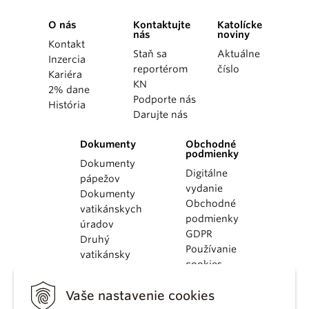
O nás
Kontaktujte
Katolícke
nás
noviny
Kontakt
Staň sa
Aktuálne
Inzercia
reportérom
číslo
Kariéra
KN
2% dane
Podporte nás
História
Darujte nás
Dokumenty
Obchodné
podmienky
Dokumenty
Digitálne
pápežov
vydanie
Dokumenty
Obchodné
vatikánskych
podmienky
úradov
GDPR
Druhý
Používanie
vatikánsky
cookies
koncil
Dokumenty
Vaše nastavenie cookies
KBS