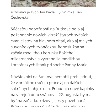
V zvonici je zvon Ján Pavla II. / Snímka: Ján
Čechovský
Súčasťou pobožnosti na Butkove bolo aj
požehnanie nových vitráží štyroch svätých
evanjelistov na hlavnom oltári, ako aj malých
suvenírových zvončekov. Bohoslužba sa
začala modlitbou korunky Božieho
milosrdenstva a vyvrcholila modlitbou
Loretánskych litánií pri soche Panny Márie.
Návštevníci na Butkove nemohli prehliadnuť,
že v areáli pokračujú práce aj na ďalších
sakrálnych objektoch. Pribúdajú nové kaplnky
na verejnú úctu svätcov a 22. augusta by mala
byť na začiatku krížovej cesty požehnaná aj
Brána rodiny so súsoším Svätej rodiny a s