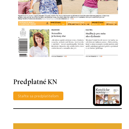
Predplatné KN
Staňte sa predplatiteľom