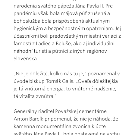
narodenia svätého pápeža Jána Pavla II. Pre
pandémiu však bola májová púť zrušená a
bohoslužba bola prispôsobená aktuálnym
hygienickým a bezpečnostným opatreniam. Jej
účastníkmi boli predovšetkým miestni veriaci z
farností z Ladiec a Beluše, ako aj individuálni
náhodní turisti a pútnici z iných regiónov
Slovenska.
„Nie je dôležité, koľko nás tu je,“ poznamenal v
úvode biskup Tomáš Galis. „Oveľa dôležitejšia
je tá vnútorná energia, to vnútorné nadšenie,
tá vitalita zvnútra.“
Generálny riaditeľ Považskej cementárne
Anton Barcík pripomenul, že nie je náhoda, že
kamenná monumentálna zvonica k úcte
svätého Jána Pavla II. bola postavená na vrchu