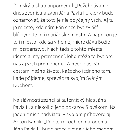
Žilinský biskup pripomenul: „Požehnávame
dnes zvonicu a zvon Jána Pavla II., ktorý bude
oznamovať, že toto je nie obyčajný vrch. Aj tu
je miesto, kde nám Pán chce byť zvlášť
blízkym. Je to i mariánske miesto. A napokon je
to i miesto, kde sa v hojnej miere dáva Božie
milosrdenstvo. Nech teda z tohto miesta
ideme aj my premenení, lebo môže to byť pre
nás aj vrch premenenia. A nech nás Pán
cestami nášho života, každého jedného tam,
kade pôjdeme, sprevádza svojím Svätým
Duchom.“
Na slávnosti zaznel aj autentický hlas Jána
Pavla II. a niekoľko jeho odkazov Slovákom. Na
jeden z nich nadviazal v svojom príhovore aj
Anton Barcík: „Po sto rokoch od narodenia
Jána Pavla II. bude srdce zvona s jeho menom