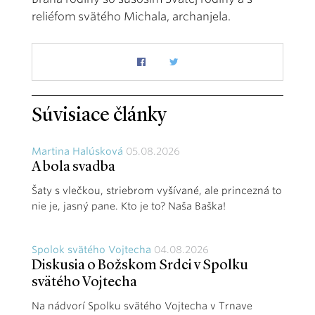
reliéfom svätého Michala, archanjela.
Súvisiace články
Martina Halúsková
05.08.2026
A bola svadba
Šaty s vlečkou, striebrom vyšívané, ale princezná to
nie je, jasný pane. Kto je to? Naša Baška!
Spolok svätého Vojtecha
04.08.2026
Diskusia o Božskom Srdci v Spolku
svätého Vojtecha
Na nádvorí Spolku svätého Vojtecha v Trnave