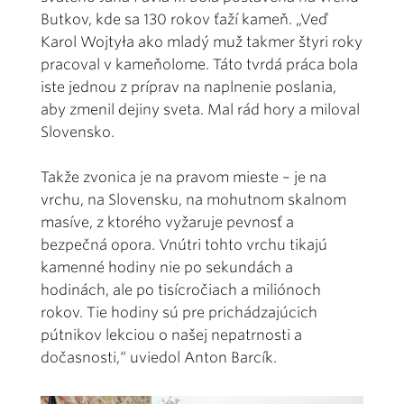
Butkov, kde sa 130 rokov ťaží kameň. „Veď
Karol Wojtyła ako mladý muž takmer štyri roky
pracoval v kameňolome. Táto tvrdá práca bola
iste jednou z príprav na naplnenie poslania,
aby zmenil dejiny sveta. Mal rád hory a miloval
Slovensko.
Takže zvonica je na pravom mieste – je na
vrchu, na Slovensku, na mohutnom skalnom
masíve, z ktorého vyžaruje pevnosť a
bezpečná opora. Vnútri tohto vrchu tikajú
kamenné hodiny nie po sekundách a
hodinách, ale po tisícročiach a miliónoch
rokov. Tie hodiny sú pre prichádzajúcich
pútnikov lekciou o našej nepatrnosti a
dočasnosti,“ uviedol Anton Barcík.