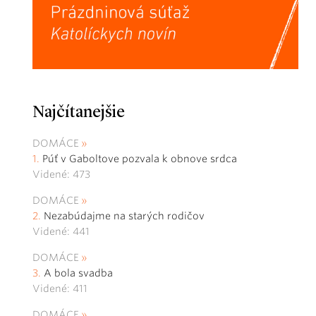
Najčítanejšie
DOMÁCE
Púť v Gaboltove pozvala k obnove srdca
Videné: 473
DOMÁCE
Nezabúdajme na starých rodičov
Videné: 441
DOMÁCE
A bola svadba
Videné: 411
DOMÁCE