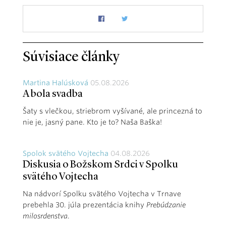
Súvisiace články
Martina Halúsková
05.08.2026
A bola svadba
Šaty s vlečkou, striebrom vyšívané, ale princezná to
nie je, jasný pane. Kto je to? Naša Baška!
Spolok svätého Vojtecha
04.08.2026
Diskusia o Božskom Srdci v Spolku
svätého Vojtecha
Na nádvorí Spolku svätého Vojtecha v Trnave
prebehla 30. júla prezentácia knihy
Prebúdzanie
milosrdenstva
.