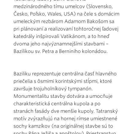
medzinárodného tímu umelcov (Slovensko,
Česko, Poľsko, Wales, USA) na čele s domácim
umeleckým rezbárom Adamom Bakošom sa
pri plánovaní a realizovaní tohtoročnej ľadovej
katedrály inšpirovali Vatikánom, a to hneď
dvoma jeho najvýznamnejšími stavbami –
Bazilikou sv. Petra a Berniniho kolonádou.
Baziliku reprezentuje centrálna časť hlavného
priečelia s ôsmimi korintskými stĺpmi, ktoré
završuje trojuholníkový tympanón.
Monumentalitu stavby dotvára a umocňuje
charakteristická centrálna kupola a po
stranách fasády dve menšie kupoly. Tatranský
motív zvýrazňujú na hornej rímse umiestnené
sochy kamzíkov (na originálnej stavbe sú to
sochy Pána Ježiša a apoštolov). Priestranstvo