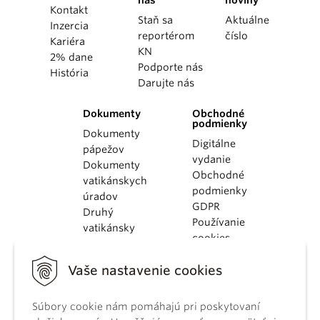
Kontakt
Staň sa
Aktuálne
Inzercia
reportérom
číslo
Kariéra
KN
2% dane
Podporte nás
História
Darujte nás
Dokumenty
Obchodné
podmienky
Dokumenty
Digitálne
pápežov
vydanie
Dokumenty
Obchodné
vatikánskych
podmienky
úradov
GDPR
Druhý
Používanie
vatikánsky
cookies
koncil
Dokumenty
Vaše nastavenie cookies
KBS
Kódex
kánonického
Súbory cookie nám pomáhajú pri poskytovaní