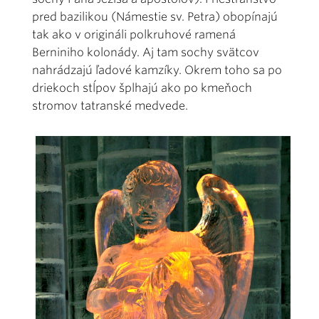
pred bazilikou (Námestie sv. Petra) obopínajú
tak ako v origináli polkruhové ramená
Berniniho kolonády. Aj tam sochy svätcov
nahrádzajú ľadové kamzíky. Okrem toho sa po
driekoch stĺpov šplhajú ako po kmeňoch
stromov tatranské medvede.