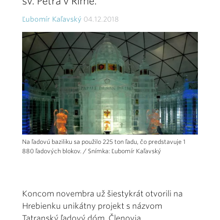
sv. Petra v Ríme.
Ľubomír Kaľavský
04.12.2018
Na ľadovú baziliku sa použilo 225 ton ľadu, čo predstavuje 1
880 ľadových blokov. / Snímka: Ľubomír Kaľavský
Koncom novembra už šiestykrát otvorili na
Hrebienku unikátny projekt s názvom
Tatranský ľadový dóm. Členovia