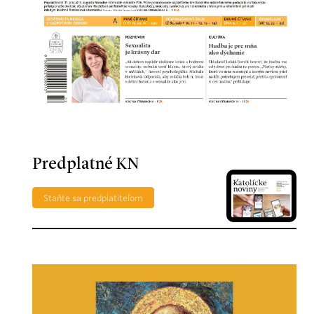
Predplatné KN
Staňte sa predplatiteľom