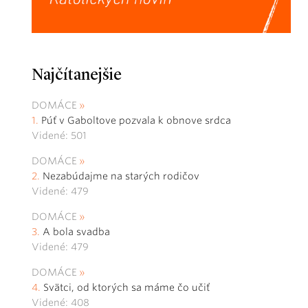
Najčítanejšie
DOMÁCE
Púť v Gaboltove pozvala k obnove srdca
Videné: 501
DOMÁCE
Nezabúdajme na starých rodičov
Videné: 479
DOMÁCE
A bola svadba
Videné: 479
DOMÁCE
Svätci, od ktorých sa máme čo učiť
Videné: 408