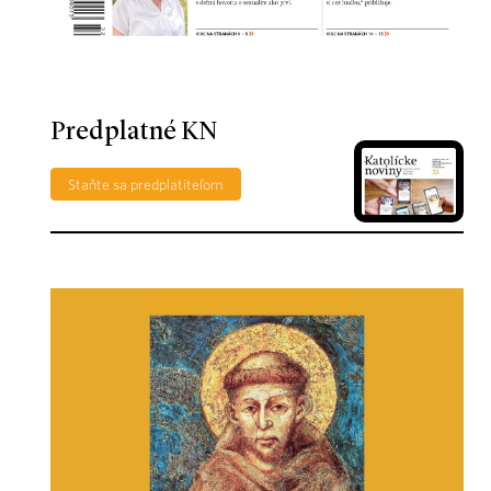
Predplatné KN
Staňte sa predplatiteľom