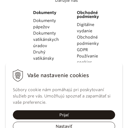
Darujte nás
Dokumenty
Obchodné
podmienky
Dokumenty
Digitálne
pápežov
vydanie
Dokumenty
Obchodné
vatikánskych
podmienky
úradov
GDPR
Druhý
Používanie
vatikánsky
cookies
koncil
Dokumenty
Vaše nastavenie cookies
KBS
Kódex
Súbory cookie nám pomáhajú pri poskytovaní
kánonického
služieb pre vás. Umožňujú spoznať a zapamätať si
práva
vaše preferencie.
Katechizmus
Katolíckej
Prijať
cirkvi
Nastaviť