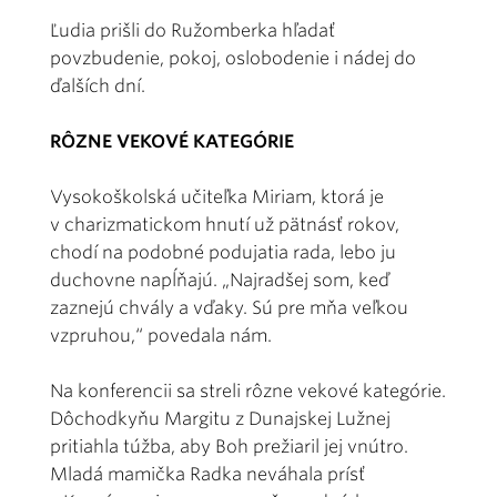
Ľudia prišli do Ružomberka hľadať
povzbudenie, pokoj, oslobodenie i nádej do
ďalších dní.
RÔZNE VEKOVÉ KATEGÓRIE
Vysokoškolská učiteľka Miriam, ktorá je
v charizmatickom hnutí už pätnásť rokov,
chodí na podobné podujatia rada, lebo ju
duchovne napĺňajú. „Najradšej som, keď
zaznejú chvály a vďaky. Sú pre mňa veľkou
vzpruhou,“ povedala nám.
Na konferencii sa streli rôzne vekové kategórie.
Dôchodkyňu Margitu z Dunajskej Lužnej
pritiahla túžba, aby Boh prežiaril jej vnútro.
Mladá mamička Radka neváhala prísť