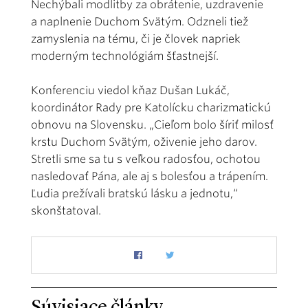
Nechýbali modlitby za obrátenie, uzdravenie
a naplnenie Duchom Svätým. Odzneli tiež
zamyslenia na tému, či je človek napriek
moderným technológiám šťastnejší.
Konferenciu viedol kňaz Dušan Lukáč,
koordinátor Rady pre Katolícku charizmatickú
obnovu na Slovensku. „Cieľom bolo šíriť milosť
krstu Duchom Svätým, oživenie jeho darov.
Stretli sme sa tu s veľkou radosťou, ochotou
nasledovať Pána, ale aj s bolesťou a trápením.
Ľudia prežívali bratskú lásku a jednotu,“
skonštatoval.
Súvisiace články