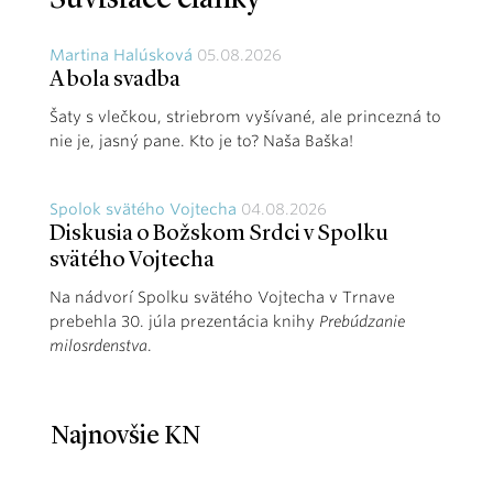
Martina Halúsková
05.08.2026
A bola svadba
Šaty s vlečkou, striebrom vyšívané, ale princezná to
nie je, jasný pane. Kto je to? Naša Baška!
Spolok svätého Vojtecha
04.08.2026
Diskusia o Božskom Srdci v Spolku
svätého Vojtecha
Na nádvorí Spolku svätého Vojtecha v Trnave
prebehla 30. júla prezentácia knihy
Prebúdzanie
milosrdenstva
.
Najnovšie KN