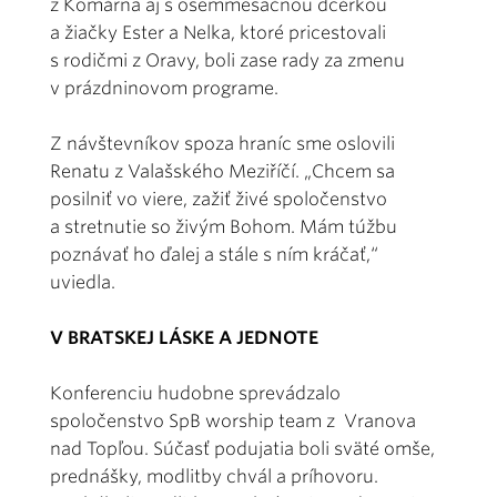
z Komárna aj s osemmesačnou dcérkou
a žiačky Ester a Nelka, ktoré pricestovali
s rodičmi z Oravy, boli zase rady za zmenu
v prázdninovom programe.
Z návštevníkov spoza hraníc sme oslovili
Renatu z Valašského Meziříčí. „Chcem sa
posilniť vo viere, zažiť živé spoločenstvo
a stretnutie so živým Bohom. Mám túžbu
poznávať ho ďalej a stále s ním kráčať,“
uviedla.
V BRATSKEJ LÁSKE A JEDNOTE
Konferenciu hudobne sprevádzalo
spoločenstvo SpB worship team z Vranova
nad Topľou. Súčasť podujatia boli sväté omše,
prednášky, modlitby chvál a príhovoru.