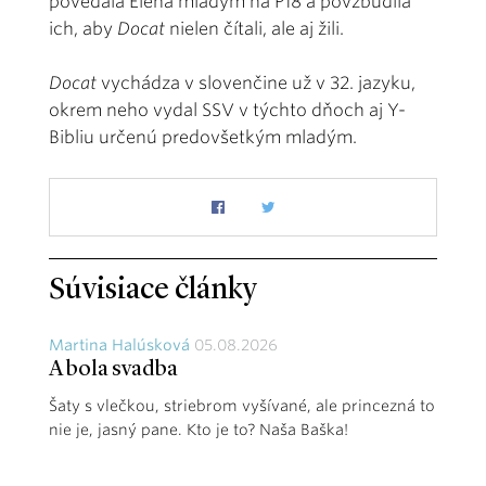
povedala Elena mladým na P18 a povzbudila
ich, aby
Docat
nielen čítali, ale aj žili.
Docat
vychádza v slovenčine už v 32. jazyku,
okrem neho vydal SSV v týchto dňoch aj Y-
Bibliu určenú predovšetkým mladým.
Súvisiace články
Martina Halúsková
05.08.2026
A bola svadba
Šaty s vlečkou, striebrom vyšívané, ale princezná to
nie je, jasný pane. Kto je to? Naša Baška!