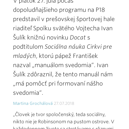
V piatok 27. júla počas
dopoludňajšieho programu na P18
predstavil v prešovskej športovej hale
riaditeľ Spolku svätého Vojtecha Ivan
Šulík knižnú novinku
Docat
s
podtitulom
Sociálna náuka Cirkvi pre
mladých
, ktorú pápež František
nazval „manuálom svedomia“. Ivan
Šulík zdôraznil, že tento manuál nám
„má pomôcť pri formovaní nášho
svedomia“.
Martina Grochálová
27.07.2018
„Človek je tvor spoločenský, teda sociálny,
nikto nie je Robinsonom na pustom ostrove. V
každodennom živote sa stretávame s rôznymi