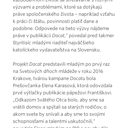
výzvami a problémami, ktoré sa dotýkajú
práve spoločenského života – napríklad vzťahu
k práci či štátu, povinnosti platiť dane a
podobne. Odpovede na tieto výzvy nájdeme
práve v publikácii
Docat
,“ povedal pred takmer
štyritisíc mladými riaditeľ najväčšieho
katolíckeho vydavateľstva na Slovensku.
Projekt
Docat
predstavili mladým po prvý raz
na Svetových dňoch mládeže v roku 2016
Krakove, tvárou kampane
Docatu
bola
Prešovčanka Elena Karasová, ktorá odovzdala
prvé výtlačky publikácie pápežovi Františkovi.
„Odkazom Svätého Otca bolo, aby sme sa
vrátili domov a spýtali sa starých rodičov, o
akom svete by snívali a aby sme to svojimi
schopnosťami a talentmi uskutočnili,“