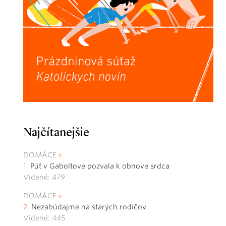
Najčítanejšie
DOMÁCE
Púť v Gaboltove pozvala k obnove srdca
Videné: 479
DOMÁCE
Nezabúdajme na starých rodičov
Videné: 445