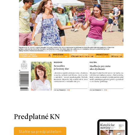
Predplatné KN
Staňte sa predplatiteľom