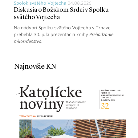
Spolok svätého Vojtecha
04.08.2026
Diskusia o Božskom Srdci v Spolku
svätého Vojtecha
Na nádvorí Spolku svätého Vojtecha v Trnave
prebehla 30. júla prezentácia knihy
Prebúdzanie
milosrdenstva
.
Najnovšie KN