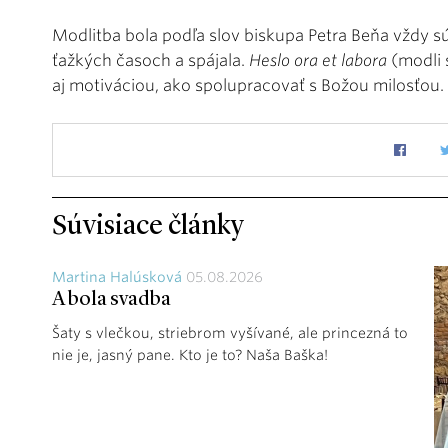
Modlitba bola podľa slov biskupa Petra Beňa vždy s
ťažkých časoch a spájala.
Heslo ora et labora
(modli 
aj motiváciou, ako spolupracovať s Božou milosťou.
Súvisiace články
Martina Halúsková
05.08.2026
A bola svadba
Šaty s vlečkou, striebrom vyšívané, ale princezná to
nie je, jasný pane. Kto je to? Naša Baška!