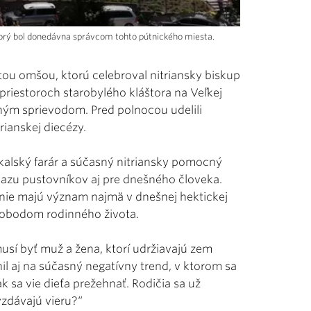
ktorý bol donedávna správcom tohto pútnického miesta.
ou omšou, ktorú celebroval nitriansky biskup
 priestoroch starobylého kláštora na Veľkej
ným sprievodom. Pred polnocou udelili
ianskej diecézy.
kalský farár a súčasný nitriansky pomocný
dkazu pustovníkov aj pre dnešného človeka.
ónie majú význam najmä v dnešnej hektickej
edobodom rodinného života.
usí byť muž a žena, ktorí udržiavajú zem
l aj na súčasný negatívny trend, v ktorom sa
ak sa vie dieťa prežehnať. Rodičia sa už
zdávajú vieru?“