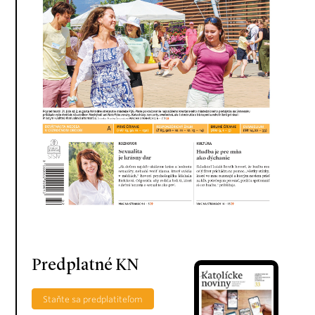
Predplatné KN
Staňte sa predplatiteľom