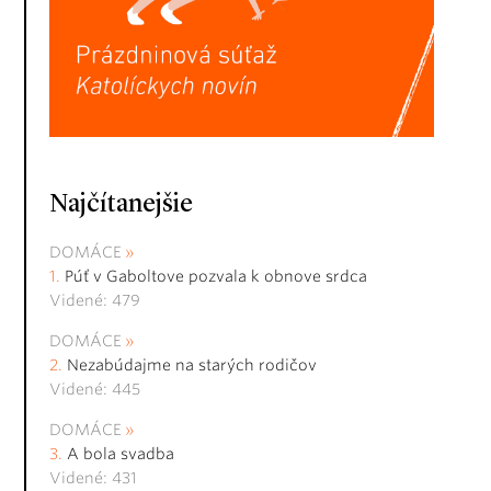
Najčítanejšie
DOMÁCE
Púť v Gaboltove pozvala k obnove srdca
Videné: 479
DOMÁCE
Nezabúdajme na starých rodičov
Videné: 445
DOMÁCE
A bola svadba
Videné: 431