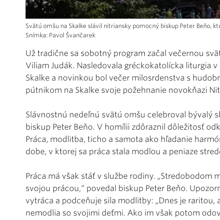
Svätú omšu na Skalke slávil nitriansky pomocný biskup Peter Beňo, 
Snímka: Pavol Švančarek
Už tradične sa sobotný program začal večernou svät
Viliam Judák. Nasledovala gréckokatolícka liturgia v
Skalke a novinkou bol večer milosrdenstva s hudob
pútnikom na Skalke svoje požehnanie novokňazi Nitr
Slávnostnú nedeľnú svätú omšu celebroval bývalý s
biskup Peter Beňo. V homílii zdôraznil dôležitosť o
Práca, modlitba, ticho a samota ako hľadanie harm
dobe, v ktorej sa práca stala modlou a peniaze str
Práca má však stáť v službe rodiny. „Stredobodom m
svojou prácou,“ povedal biskup Peter Beňo. Upozorni
vytráca a podceňuje sila modlitby: „Dnes je raritou, 
nemodlia so svojimi deťmi. Ako im však potom odov