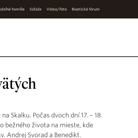
deľné homílie
Súťaže
Video/Foto
Bioetické fórum
svätých
 na Skalku. Počas dvoch dní 17. – 18.
do bežného života na mieste, kde
sv. Andrej Svorad a Benedikt.