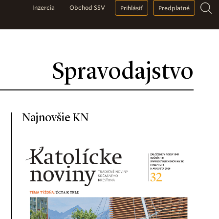
Inzercia
Obchod SSV
Prihlásiť
Predplatné
Spravodajstvo
Najnovšie KN