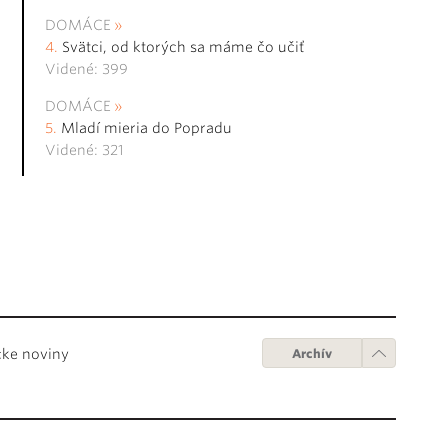
DOMÁCE
Svätci, od ktorých sa máme čo učiť
Videné: 399
DOMÁCE
Mladí mieria do Popradu
Videné: 321
cke noviny
Archív