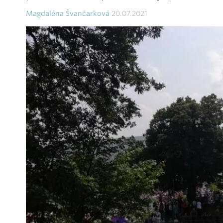
Magdaléna Švančarková
20.07.2021