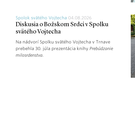
Spolok svätého Vojtecha
04.08.2026
Diskusia o Božskom Srdci v Spolku
svätého Vojtecha
Na nádvorí Spolku svätého Vojtecha v Trnave
prebehla 30. júla prezentácia knihy
Prebúdzanie
milosrdenstva
.