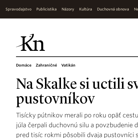
Spravodajstvo
Publicistika
Názory
Kultúra
Duchovná obnova
Ne
Domáce
Zahraničné
Vatikán
Na Skalke si uctili 
pustovníkov
Tisícky pútnikov merali po roku opäť cestu
júla čerpali duchovnú silu a povzbudenie 
pred tisíc rokmi pôsobili dvaja pustovníci 