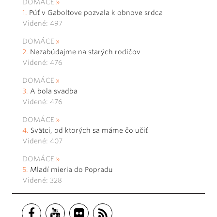
DOMÁCE
Púť v Gaboltove pozvala k obnove srdca
Videné: 497
DOMÁCE
Nezabúdajme na starých rodičov
Videné: 476
DOMÁCE
A bola svadba
Videné: 476
DOMÁCE
Svätci, od ktorých sa máme čo učiť
Videné: 407
DOMÁCE
Mladí mieria do Popradu
Videné: 328