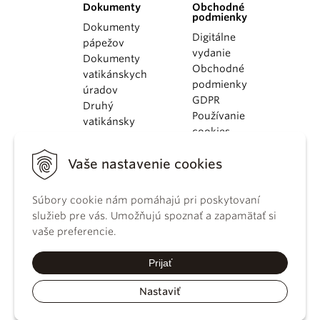
Dokumenty
Obchodné
podmienky
Dokumenty
Digitálne
pápežov
vydanie
Dokumenty
Obchodné
vatikánskych
podmienky
úradov
GDPR
Druhý
Používanie
vatikánsky
cookies
koncil
Dokumenty
Vaše nastavenie cookies
KBS
Kódex
Súbory cookie nám pomáhajú pri poskytovaní
kánonického
služieb pre vás. Umožňujú spoznať a zapamätať si
práva
vaše preferencie.
Katechizmus
Katolíckej
Prijať
cirkvi
Nastaviť