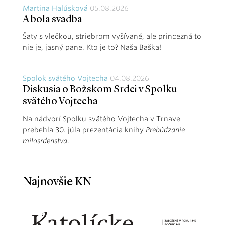
Martina Halúsková
05.08.2026
A bola svadba
Šaty s vlečkou, striebrom vyšívané, ale princezná to
nie je, jasný pane. Kto je to? Naša Baška!
Spolok svätého Vojtecha
04.08.2026
Diskusia o Božskom Srdci v Spolku
svätého Vojtecha
Na nádvorí Spolku svätého Vojtecha v Trnave
prebehla 30. júla prezentácia knihy
Prebúdzanie
milosrdenstva
.
Najnovšie KN