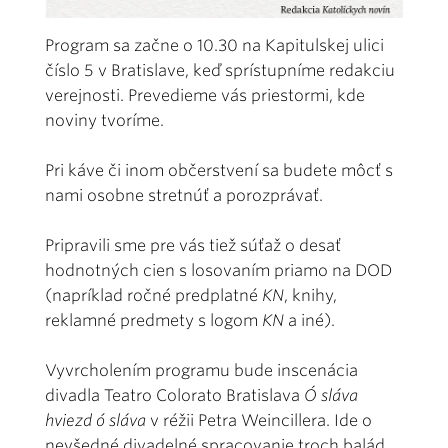
Program sa začne o 10.30 na Kapitulskej ulici
číslo 5 v Bratislave, keď sprístupníme redakciu
verejnosti. Prevedieme vás priestormi, kde
noviny tvoríme.
Pri káve či inom občerstvení sa budete môcť s
nami osobne stretnúť a porozprávať.
Pripravili sme pre vás tiež súťaž o desať
hodnotných cien s losovaním priamo na DOD
(napríklad ročné predplatné
KN
, knihy,
reklamné predmety s logom
KN
a iné).
Vyvrcholením programu bude inscenácia
divadla Teatro Colorato Bratislava
Ó sláva
hviezd ó sláva
v réžii Petra Weincillera. Ide o
nevšedné divadelné spracovanie troch balád