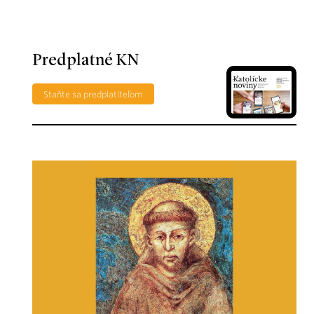
Predplatné KN
Staňte sa predplatiteľom