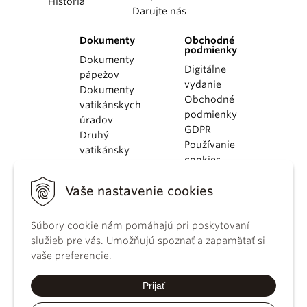
História
Darujte nás
Dokumenty
Obchodné
podmienky
Dokumenty
Digitálne
pápežov
vydanie
Dokumenty
Obchodné
vatikánskych
podmienky
úradov
GDPR
Druhý
Používanie
vatikánsky
cookies
koncil
Dokumenty
Vaše nastavenie cookies
KBS
Kódex
Súbory cookie nám pomáhajú pri poskytovaní
kánonického
služieb pre vás. Umožňujú spoznať a zapamätať si
práva
vaše preferencie.
Katechizmus
Katolíckej
Prijať
cirkvi