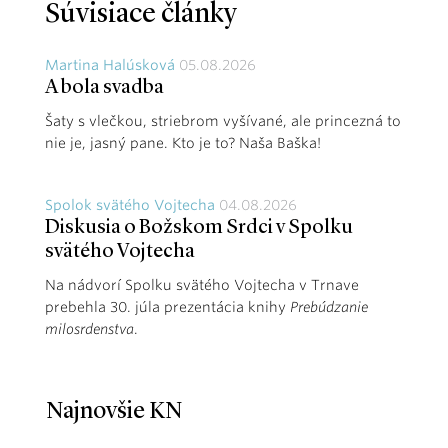
Súvisiace články
Martina Halúsková
05.08.2026
A bola svadba
Šaty s vlečkou, striebrom vyšívané, ale princezná to
nie je, jasný pane. Kto je to? Naša Baška!
Spolok svätého Vojtecha
04.08.2026
Diskusia o Božskom Srdci v Spolku
svätého Vojtecha
Na nádvorí Spolku svätého Vojtecha v Trnave
prebehla 30. júla prezentácia knihy
Prebúdzanie
milosrdenstva
.
Najnovšie KN