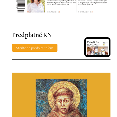
Predplatné KN
Staňte sa predplatiteľom