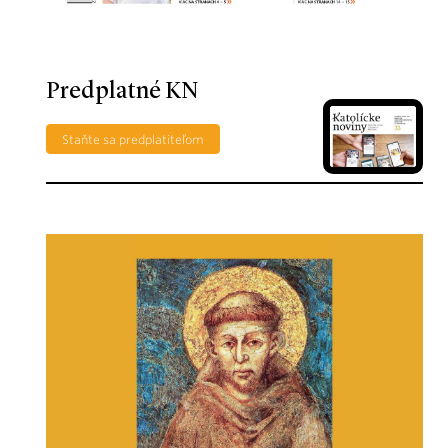
Predplatné KN
Staňte sa predplatiteľom