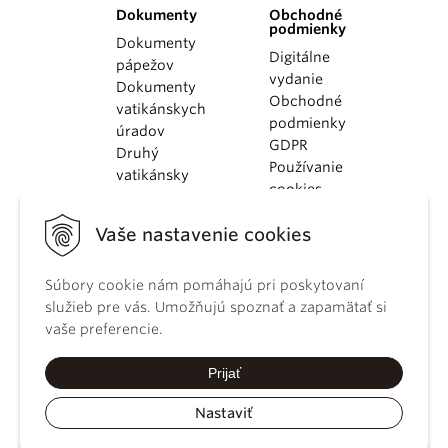
Dokumenty
Obchodné
podmienky
Dokumenty
Digitálne
pápežov
vydanie
Dokumenty
Obchodné
vatikánskych
podmienky
úradov
GDPR
Druhý
Používanie
vatikánsky
cookies
koncil
Dokumenty
Vaše nastavenie cookies
KBS
Kódex
Súbory cookie nám pomáhajú pri poskytovaní
kánonického
služieb pre vás. Umožňujú spoznať a zapamätať si
práva
vaše preferencie.
Katechizmus
Katolíckej
Prijať
cirkvi
Nastaviť