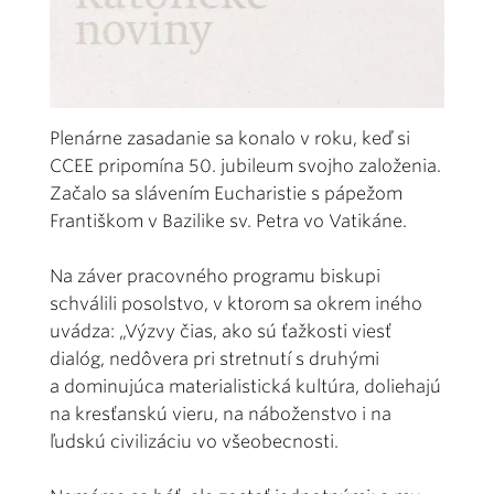
Plenárne zasadanie sa konalo v roku, keď si
CCEE pripomína 50. jubileum svojho založenia.
Začalo sa slávením Eucharistie s pápežom
Františkom v Bazilike sv. Petra vo Vatikáne.
Na záver pracovného programu biskupi
schválili posolstvo, v ktorom sa okrem iného
uvádza: „Výzvy čias, ako sú ťažkosti viesť
dialóg, nedôvera pri stretnutí s druhými
a dominujúca materialistická kultúra, doliehajú
na kresťanskú vieru, na náboženstvo i na
ľudskú civilizáciu vo všeobecnosti.