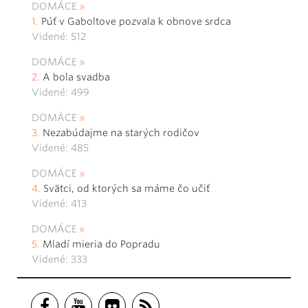
DOMÁCE
Púť v Gaboltove pozvala k obnove srdca
Videné: 512
DOMÁCE
A bola svadba
Videné: 499
DOMÁCE
Nezabúdajme na starých rodičov
Videné: 485
DOMÁCE
Svätci, od ktorých sa máme čo učiť
Videné: 413
DOMÁCE
Mladí mieria do Popradu
Videné: 333