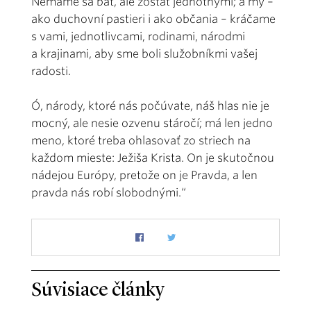
Nemáme sa báť, ale zostať jednotnými; a my –
ako duchovní pastieri i ako občania – kráčame
s vami, jednotlivcami, rodinami, národmi
a krajinami, aby sme boli služobníkmi vašej
radosti.
Ó, národy, ktoré nás počúvate, náš hlas nie je
mocný, ale nesie ozvenu stáročí; má len jedno
meno, ktoré treba ohlasovať zo striech na
každom mieste: Ježiša Krista. On je skutočnou
nádejou Európy, pretože on je Pravda, a len
pravda nás robí slobodnými.“
Súvisiace články