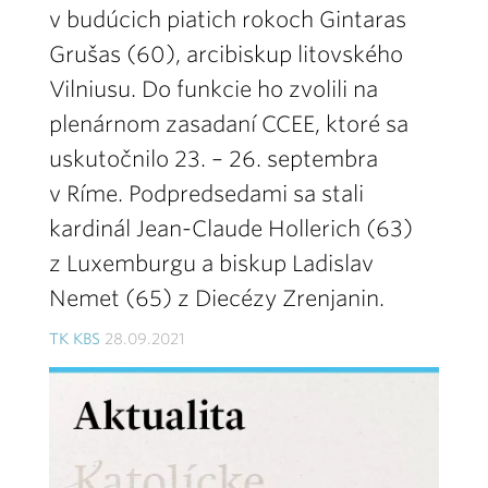
v budúcich piatich rokoch Gintaras
Grušas (60), arcibiskup litovského
Vilniusu. Do funkcie ho zvolili na
plenárnom zasadaní CCEE, ktoré sa
uskutočnilo 23. – 26. septembra
v Ríme. Podpredsedami sa stali
kardinál Jean-Claude Hollerich (63)
z Luxemburgu a biskup Ladislav
Nemet (65) z Diecézy Zrenjanin.
TK KBS
28.09.2021