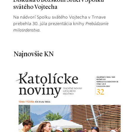
Diskusia o Božskom Srdci v Spolku
svätého Vojtecha
Na nádvorí Spolku svätého Vojtecha v Trnave
prebehla 30. júla prezentácia knihy
Prebúdzanie
milosrdenstva
.
Najnovšie KN