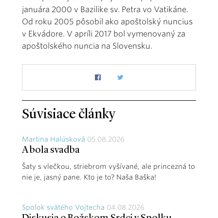
januára 2000 v Bazilike sv. Petra vo Vatikáne.
Od roku 2005 pôsobil ako apoštolský nuncius
v Ekvádore. V apríli 2017 bol vymenovaný za
apoštolského nuncia na Slovensku.
Súvisiace články
Martina Halúsková
05.08.2026
A bola svadba
Šaty s vlečkou, striebrom vyšívané, ale princezná to
nie je, jasný pane. Kto je to? Naša Baška!
Spolok svätého Vojtecha
04.08.2026