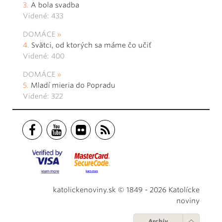
A bola svadba
Videné: 433
DOMÁCE
Svätci, od ktorých sa máme čo učiť
Videné: 400
DOMÁCE
Mladí mieria do Popradu
Videné: 322
katolickenoviny.sk © 1849 - 2026 Katolícke
noviny
Archív