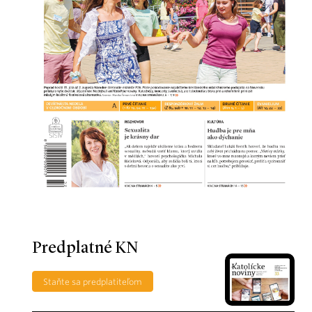
Predplatné KN
Staňte sa predplatiteľom