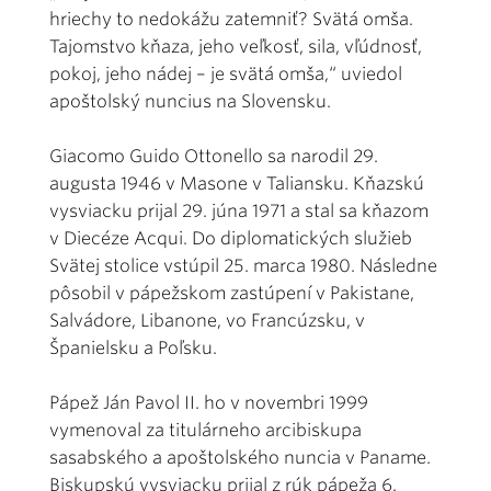
hriechy to nedokážu zatemniť? Svätá omša.
Tajomstvo kňaza, jeho veľkosť, sila, vľúdnosť,
pokoj, jeho nádej – je svätá omša,“ uviedol
apoštolský nuncius na Slovensku.
Giacomo Guido Ottonello sa narodil 29.
augusta 1946 v Masone v Taliansku. Kňazskú
vysviacku prijal 29. júna 1971 a stal sa kňazom
v Diecéze Acqui. Do diplomatických služieb
Svätej stolice vstúpil 25. marca 1980. Následne
pôsobil v pápežskom zastúpení v Pakistane,
Salvádore, Libanone, vo Francúzsku, v
Španielsku a Poľsku.
Pápež Ján Pavol II. ho v novembri 1999
vymenoval za titulárneho arcibiskupa
sasabského a apoštolského nuncia v Paname.
Biskupskú vysviacku prijal z rúk pápeža 6.