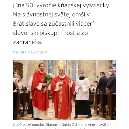
júna 50. výročie kňazskej vysviacky.
Na slávnostnej svätej omši v
Bratislave sa zúčastnili viacerí
slovenskí biskupi i hostia zo
zahraničia.
TK KBS
06.07.2021
Apoštolský nuncius Giacomo Guido Ottonello vníma svätú