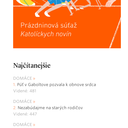
Najčítanejšie
DOMÁCE
Púť v Gaboltove pozvala k obnove srdca
Videné: 481
DOMÁCE
Nezabúdajme na starých rodičov
Videné: 447
DOMÁCE