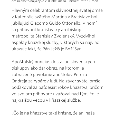
omšu ako to najkrajšie v službe kňaza. Snímka: Peter Zimen
Hlavným celebrantom slávnostnej svätej omše
v Katedrále svätého Martina v Bratislave bol
jubilujúci Giacomo Guido Ottonello. V homílii
sa prihovoril bratislavský arcibiskup
metropolita Stanislav Zvolenský. Vyzdvihol
aspekty kňazskej služby, v ktorých sa najviac
ukazuje fakt, že Pán Ježiš je Boží Syn.
Apoštolský nuncius dostal od slovenských
biskupov ako dar obraz, na ktorom je
zobrazené povolanie apoštolov Petra a
Ondreja za rybárov ľudí. Na záver svätej omše
poďakoval za päťdesiat rokov kňazstva, pričom
vo svojom príhovore uvažoval nad tým, čo je
najkrajšou vecou v kňazskej službe.
„Čo je na kňazstve také krásne, že ani naše