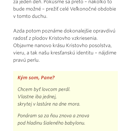
za jeden deň. Pokúsme sa preto – nakoľko to
bude možné – prežiť celé Veľkonočné obdobie
v tomto duchu.
Azda potom poznáme dokonalejšie opravdivú
radosť z plodov Kristovho vzkriesenia.
Objavme nanovo krásu Kristovho posolstva,
vieru, a tak našu kresťanskú identitu – nájdime
pravú perlu
.
Kým som, Pane?
Chcem byť lovcom perál.
Vlastne iba jednej,
skrytej v lastúre na dne mora.
Ponáram sa za ňou znova a znova
pod hladinu šialeného babylonu.