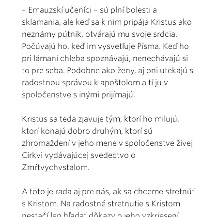
– Emauzskí učeníci – sú plní bolesti a
sklamania, ale keď sa k nim pripája Kristus ako
neznámy pútnik, otvárajú mu svoje srdcia.
Počúvajú ho, keď im vysvetľuje Písma. Keď ho
pri lámaní chleba spoznávajú, nenechávajú si
to pre seba. Podobne ako ženy, aj oni utekajú s
radostnou správou k apoštolom a tí ju v
spoločenstve s inými prijímajú.
Kristus sa teda zjavuje tým, ktorí ho milujú,
ktorí konajú dobro druhým, ktorí sú
zhromaždení v jeho mene v spoločenstve živej
Cirkvi vydávajúcej svedectvo o
Zmŕtvychvstalom.
A toto je rada aj pre nás, ak sa chceme stretnúť
s Kristom. Na radostné stretnutie s Kristom
nestačí len hľadať dôkazy o jeho vzkriesení.