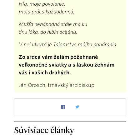
Hľa, moje povolanie,
moja práca každodenná.
Mušľa nenápadná stále ma ku
dnu láka, do hlbín oceánu.
V nej ukryté je Tajomstvo môjho ponárania.
Zo srdca vám želám požehnané
veľkonočné sviatky a s láskou žehnám
vás i vašich drahých.
Ján Orosch, trnavský arcibiskup
Súvisiace články