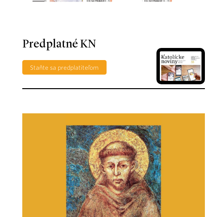
Predplatné KN
Staňte sa predplatiteľom