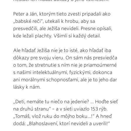
Peter a Ján, ktorým tieto zvesti pripadali ako
„babské reči“, utekali k hrobu, aby sa
presvedčili, ale Ježiša nevideli. Presne opísali,
kde ležali plachty. Všimli si každý detail.
Ale hľadať Ježiša nie je to isté, ako hľadať iba
dôkazy pre svoju vieru. On sám nás presviedča
o tom, že stretnutie s ním nie je priamoúmerné
s našimi intelektuálnymi, fyzickými, dokonca
ani morálnymi schopnosťami, ale je to jeho dar
lásky k nám.
„Deti, nemáte tu niečo na jedenie? ... Hoďte sieť
na druhú stranu“ – a v sieti uviazlo 153 rýb.
„Tomáš, vlož ruku do môjho boku...!“ A hneď
dodá: „Blahoslavení, ktorí nevideli a uverili!“