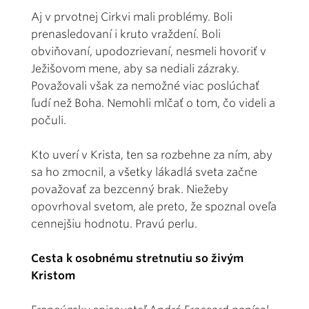
Aj v prvotnej Cirkvi mali problémy. Boli
prenasledovaní i kruto vraždení. Boli
obviňovaní, upodozrievaní, nesmeli hovoriť v
Ježišovom mene, aby sa nediali zázraky.
Považovali však za nemožné viac poslúchať
ľudí než Boha. Nemohli mlčať o tom, čo videli a
počuli.
Kto uverí v Krista, ten sa rozbehne za ním, aby
sa ho zmocnil, a všetky lákadlá sveta začne
považovať za bezcenný brak. Niežeby
opovrhoval svetom, ale preto, že spoznal oveľa
cennejšiu hodnotu. Pravú perlu.
Cesta k osobnému stretnutiu so živým
Kristom