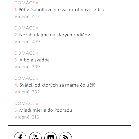
DOMÁCE
Púť v Gaboltove pozvala k obnove srdca
Videné: 473
DOMÁCE
Nezabúdajme na starých rodičov
Videné: 439
DOMÁCE
A bola svadba
Videné: 399
DOMÁCE
Svätci, od ktorých sa máme čo učiť
Videné: 392
DOMÁCE
Mladí mieria do Popradu
Videné: 315