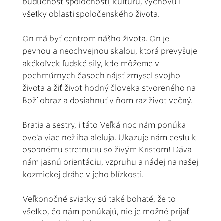
budúcnosť spoločnosti, kultúru, výchovu i
všetky oblasti spoločenského života.
On má byť centrom nášho života. On je
pevnou a neochvejnou skalou, ktorá prevyšuje
akékoľvek ľudské sily, kde môžeme v
pochmúrnych časoch nájsť zmysel svojho
života a žiť život hodný človeka stvoreného na
Boží obraz a dosiahnuť v ňom raz život večný.
Bratia a sestry, i táto Veľká noc nám ponúka
oveľa viac než iba aleluja. Ukazuje nám cestu k
osobnému stretnutiu so živým Kristom! Dáva
nám jasnú orientáciu, vzpruhu a nádej na našej
kozmickej dráhe v jeho blízkosti.
Veľkonočné sviatky sú také bohaté, že to
všetko, čo nám ponúkajú, nie je možné prijať