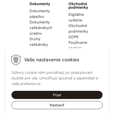
Dokumenty
Obchodné
podmienky
Dokumenty
Digitálne
pápežov
vydanie
Dokumenty
Obchodné
vatikánskych
podmienky
úradov
GDPR
Druhý
Používanie
vatikánsky
cookies
koncil
Dokumenty
Vaše nastavenie cookies
KBS
Kódex
Súbory cookie nám pomáhajú pri poskytovaní
kánonického
služieb pre vás. Umožňujú spoznať a zapamätať si
práva
vaše preferencie.
Katechizmus
Katolíckej
Prijať
cirkvi
Nastaviť