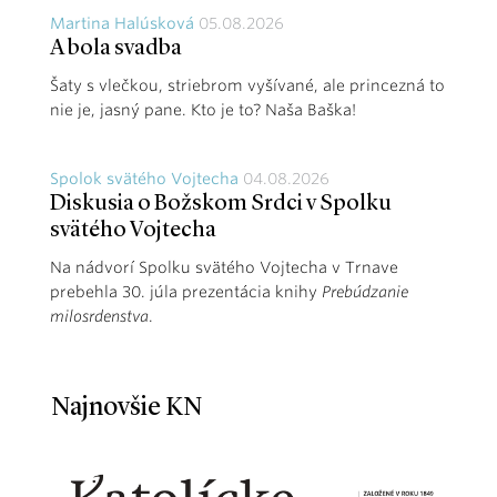
Martina Halúsková
05.08.2026
A bola svadba
Šaty s vlečkou, striebrom vyšívané, ale princezná to
nie je, jasný pane. Kto je to? Naša Baška!
Spolok svätého Vojtecha
04.08.2026
Diskusia o Božskom Srdci v Spolku
svätého Vojtecha
Na nádvorí Spolku svätého Vojtecha v Trnave
prebehla 30. júla prezentácia knihy
Prebúdzanie
milosrdenstva
.
Najnovšie KN