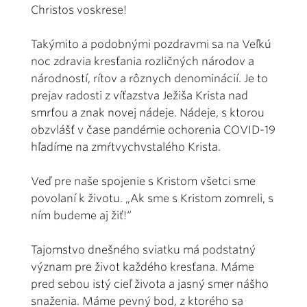
Christos voskrese!
Takýmito a podobnými pozdravmi sa na Veľkú
noc zdravia kresťania rozličných národov a
národností, rítov a rôznych denominácií. Je to
prejav radosti z víťazstva Ježiša Krista nad
smrťou a znak novej nádeje. Nádeje, s ktorou
obzvlášť v čase pandémie ochorenia COVID-19
hľadíme na zmŕtvychvstalého Krista.
Veď pre naše spojenie s Kristom všetci sme
povolaní k životu. „Ak sme s Kristom zomreli, s
ním budeme aj žiť!“
Tajomstvo dnešného sviatku má podstatný
význam pre život každého kresťana. Máme
pred sebou istý cieľ života a jasný smer nášho
snaženia. Máme pevný bod, z ktorého sa