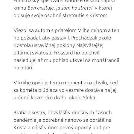
Francúzsky spisovateľ André Frossard napísal
knihu
Boh existuje, ja som ho stretol
, v ktorej
opisuje svoje osobné stretnutie s Kristom.
Viezol sa autom s priateľom Vilhelmínom a ten
ho požiadal, aby zastavil. Prechádzali okolo
Kostola ustavičnej poklony Najsvätejšej
oltárnej sviatosti. Frossard ho po chvíli
nasleduje, až mu pohľad utkvel na monštrancii
na oltári.
V knihe opisuje tento moment ako chvíľu, keď
sa kométa blúdiaca vo vesmíre dostáva na jej
určenú kozmickú dráhu okolo Slnka.
Bratia a sestry, obzvlášť v dnešných časoch
pandémie je potrebné nanovo sa obrátiť na
Krista a nájsť v ňom pevný oporný bod pre