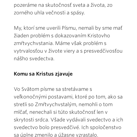
pozeráme na skutočnosť sveta a života, zo
zorného uhla večnosti a spásy.
My, ktorí sme uverili Písmu, nemali by sme mať
žiaden problém s dokazovaním Kristovho
zmŕtvychvstania. Máme však problém s
vytrvalosťou v živote viery a s presvedčivosťou
nášho svedectva.
Komu sa Kristus zjavuje
Vo Svätom písme sa stretávame s
veľkonočnými postavami, ktoré po tom, ako sa
stretli so Zmŕtvychvstalým, nemohli o tom
mlčať, nenechali si túto skutočnosť len v
skrytosti srdca. Všade vydávali svedectvo a ich
svedectvo bolo presvedčivé. Ich spoločenstvo
sa úplne zmenilo a úžasne vzrastalo.