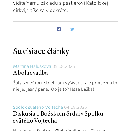
viditeľnému základu a pastierovi Katolíckej
cirkvi,“ píše sa v dekréte.
Súvisiace články
Martina Halúsková
05.08.2026
A bola svadba
Šaty s vlečkou, striebrom vyšívané, ale princezná to
nie je, jasný pane. Kto je to? Naša Baška!
Spolok svätého Vojtecha
04.08.2026
Diskusia o Božskom Srdci v Spolku
svätého Vojtecha
Na nádvorí Spolku svätého Vojtecha v Trnave