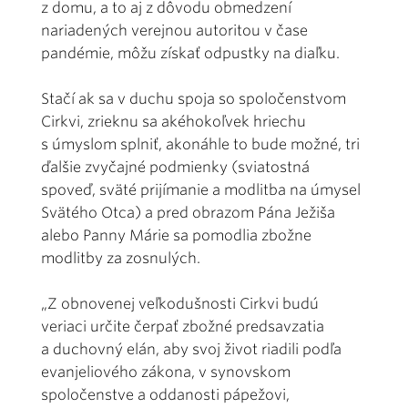
z domu, a to aj z dôvodu obmedzení
nariadených verejnou autoritou v čase
pandémie, môžu získať odpustky na diaľku.
Stačí ak sa v duchu spoja so spoločenstvom
Cirkvi, zrieknu sa akéhokoľvek hriechu
s úmyslom splniť, akonáhle to bude možné, tri
ďalšie zvyčajné podmienky (sviatostná
spoveď, sväté prijímanie a modlitba na úmysel
Svätého Otca) a pred obrazom Pána Ježiša
alebo Panny Márie sa pomodlia zbožne
modlitby za zosnulých.
„Z obnovenej veľkodušnosti Cirkvi budú
veriaci určite čerpať zbožné predsavzatia
a duchovný elán, aby svoj život riadili podľa
evanjeliového zákona, v synovskom
spoločenstve a oddanosti pápežovi,