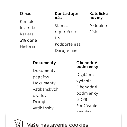
O nás
Kontaktujte
Katolícke
nás
noviny
Kontakt
Staň sa
Aktuálne
Inzercia
reportérom
číslo
Kariéra
KN
2% dane
Podporte nás
História
Darujte nás
Dokumenty
Obchodné
podmienky
Dokumenty
Digitálne
pápežov
vydanie
Dokumenty
Obchodné
vatikánskych
podmienky
úradov
GDPR
Druhý
Používanie
vatikánsky
cookies
koncil
Dokumenty
Vaše nastavenie cookies
KBS