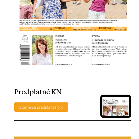
Predplatné KN
Staňte sa predplatiteľom