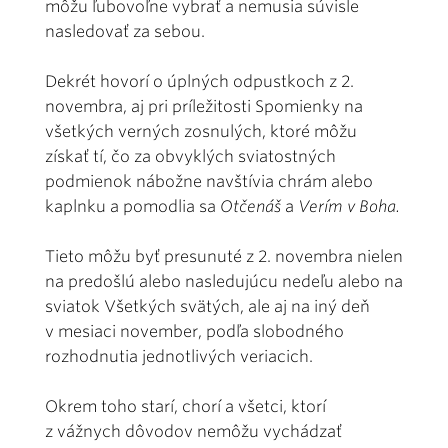
môžu ľubovoľne vybrať a nemusia súvisle
nasledovať za sebou.
Dekrét hovorí o úplných odpustkoch z 2.
novembra, aj pri príležitosti Spomienky na
všetkých verných zosnulých, ktoré môžu
získať tí, čo za obvyklých sviatostných
podmienok nábožne navštívia chrám alebo
kaplnku a pomodlia sa
Otčenáš
a
Verím v Boha.
Tieto môžu byť presunuté z 2. novembra nielen
na predošlú alebo nasledujúcu nedeľu alebo na
sviatok Všetkých svätých, ale aj na iný deň
v mesiaci november, podľa slobodného
rozhodnutia jednotlivých veriacich.
Okrem toho starí, chorí a všetci, ktorí
z vážnych dôvodov nemôžu vychádzať