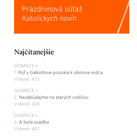
Najčítanejšie
DOMÁCE
Púť v Gaboltove pozvala k obnove srdca
Videné: 473
DOMÁCE
Nezabúdajme na starých rodičov
Videné: 439
DOMÁCE
A bola svadba
Videné: 407