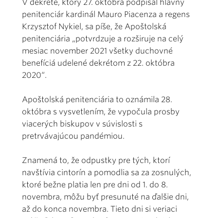
V dekréte, ktorý 27. októbra podpísal hlavný
penitenciár kardinál Mauro Piacenza a regens
Krzysztof Nykiel, sa píše, že Apoštolská
penitenciária „potvrdzuje a rozširuje na celý
mesiac november 2021 všetky duchovné
benefíciá udelené dekrétom z 22. októbra
2020“.
Apoštolská penitenciária to oznámila 28.
októbra s vysvetlením, že vypočula prosby
viacerých biskupov v súvislosti s
pretrvávajúcou pandémiou.
Znamená to, že odpustky pre tých, ktorí
navštívia cintorín a pomodlia sa za zosnulých,
ktoré bežne platia len pre dni od 1. do 8.
novembra, môžu byť presunuté na ďalšie dni,
až do konca novembra. Tieto dni si veriaci