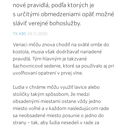
nové pravidlá, podľa ktorých je
s určitými obmedzeniami opäť možné
sláviť verejné bohoslužby.
TK KBS
24.11.2020
Veriaci môžu znova chodiť na sväté omše do
kostola, musia však dodržiavať nariadené
pravidlá. Tým hlavným je takzvané
šachovnicové sedenie, ktoré sa používalo aj pri
uvoľňovaní opatrení v prvej vlne.
Ľudia v chráme môžu využiť lavice alebo
stoličky takým spôsobom, že medzi
obsadenými miestami ostane vždy jedno
miesto voľné a v každom nasledujúcom rade
sa neobsadené miesto posunie o jedno do
strany – tak, aby ľudia nesedeli v rade za