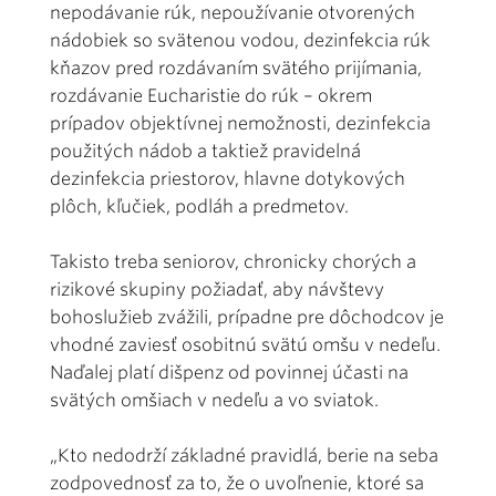
nepodávanie rúk, nepoužívanie otvorených
nádobiek so svätenou vodou, dezinfekcia rúk
kňazov pred rozdávaním svätého prijímania,
rozdávanie Eucharistie do rúk – okrem
prípadov objektívnej nemožnosti, dezinfekcia
použitých nádob a taktiež pravidelná
dezinfekcia priestorov, hlavne dotykových
plôch, kľučiek, podláh a predmetov.
Takisto treba seniorov, chronicky chorých a
rizikové skupiny požiadať, aby návštevy
bohoslužieb zvážili, prípadne pre dôchodcov je
vhodné zaviesť osobitnú svätú omšu v nedeľu.
Naďalej platí dišpenz od povinnej účasti na
svätých omšiach v nedeľu a vo sviatok.
„Kto nedodrží základné pravidlá, berie na seba
zodpovednosť za to, že o uvoľnenie, ktoré sa