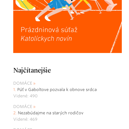
Najčítanejšie
DOMÁCE
Púť v Gaboltove pozvala k obnove srdca
Videné: 490
DOMÁCE
Nezabúdajme na starých rodičov
Videné: 469