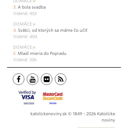
DOMÁCE
A bola svadba
Videné: 453
DOMÁCE
Svätci, od ktorých sa máme čo učiť
Videné: 404
DOMÁCE
Mladí mieria do Popradu
Videné: 326
katolickenoviny.sk © 1849 - 2026 Katolícke
noviny