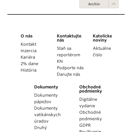
Archív
O nás
Kontaktujte
Katolícke
nás
noviny
Kontakt
Staň sa
Aktuálne
Inzercia
reportérom
číslo
Kariéra
KN
2% dane
Podporte nás
História
Darujte nás
Dokumenty
Obchodné
podmienky
Dokumenty
Digitálne
pápežov
vydanie
Dokumenty
Obchodné
vatikánskych
podmienky
úradov
GDPR
Druhý
Používanie