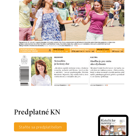
Predplatné KN
Staňte sa predplatiteľom