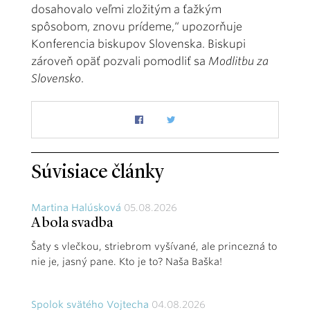
dosahovalo veľmi zložitým a ťažkým
spôsobom, znovu prídeme,“ upozorňuje
Konferencia biskupov Slovenska. Biskupi
zároveň opäť pozvali pomodliť sa
Modlitbu za
Slovensko
.
Súvisiace články
Martina Halúsková
05.08.2026
A bola svadba
Šaty s vlečkou, striebrom vyšívané, ale princezná to
nie je, jasný pane. Kto je to? Naša Baška!
Spolok svätého Vojtecha
04.08.2026