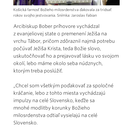
Košická farnosť Božieho milosrdenstva ďakovala za tridsať
rokov svojho jestvovania. Snímka: Jaroslav Fabian
Arcibiskup Bober príhovore vychádzal
z evanjeliovej state o premenení Ježiša na
vrchu Tábor, pričom zdôraznil najmä potrebu
počúvať Ježiša Krista, teda Božie slovo,
uskutočňovať ho a prejavovať lásku vo svojom
okolí, lebo máme okolo seba núdznych,
ktorým treba poslúžiť.
„Chcel som všetkým poďakovať za spoločné
kráčanie, lebo z tohto miesta vychádzajú
impulzy na celé Slovensko, keďže sa
mnohé modlitby korunky Božieho
milosrdenstva odtiaľ vysielajú na celé
Slovensko.