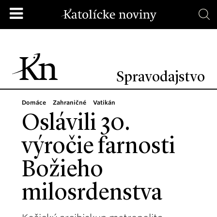
Spravodajstvo
Domáce
Zahraničné
Vatikán
Oslávili 30.
výročie farnosti
Božieho
milosrdenstva