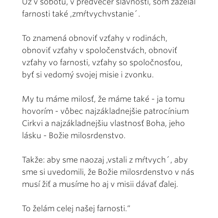
Už v sobotu, v predvečer slávnosti, som zaželal
farnosti také ,zmŕtvychvstanie´.
To znamená obnoviť vzťahy v rodinách,
obnoviť vzťahy v spoločenstvách, obnoviť
vzťahy vo farnosti, vzťahy so spoločnosťou,
byť si vedomý svojej misie i zvonku.
My tu máme milosť, že máme také - ja tomu
hovorím - vôbec najzákladnejšie patrocínium
Cirkvi a najzákladnejšiu vlastnosť Boha, jeho
lásku - Božie milosrdenstvo.
Takže: aby sme naozaj ,vstali z mŕtvych´, aby
sme si uvedomili, že Božie milosrdenstvo v nás
musí žiť a musíme ho aj v misii dávať ďalej.
To želám celej našej farnosti.“