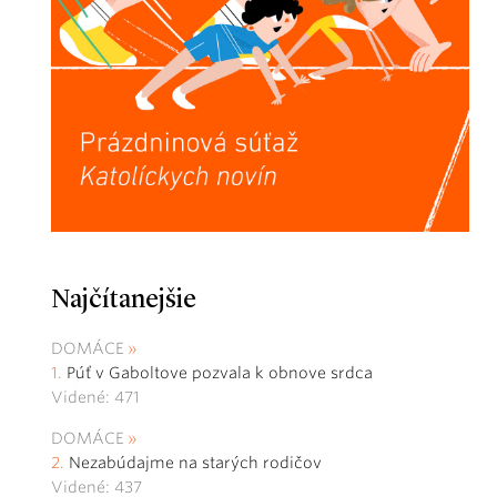
Najčítanejšie
DOMÁCE
Púť v Gaboltove pozvala k obnove srdca
Videné: 471
DOMÁCE
Nezabúdajme na starých rodičov
Videné: 437