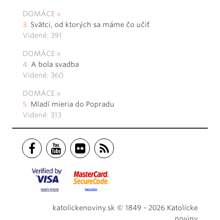
DOMÁCE
Svätci, od ktorých sa máme čo učiť
Videné: 391
DOMÁCE
A bola svadba
Videné: 360
DOMÁCE
Mladí mieria do Popradu
Videné: 313
katolickenoviny.sk © 1849 - 2026 Katolícke
noviny