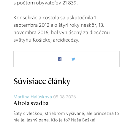
s počtom obyvateľov 21 839.
Konsekrácia kostola sa uskutočnila 1.
septembra 2012 a o štyri roky neskôr, 13.
novembra 2016, bol vyhlásený za diecéznu
svätyňu Košickej arcidiecézy.
Súvisiace články
Martina Halúsková
05.08.2026
A bola svadba
Šaty s vlečkou, striebrom vyšívané, ale princezná to
nie je, jasný pane. Kto je to? Naša Baška!