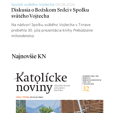
Spolok svätého Vojtecha
04.08.2026
Diskusia o Božskom Srdci v Spolku
svätého Vojtecha
Na nádvorí Spolku svätého Vojtecha v Trnave
prebehla 30. júla prezentácia knihy
Prebúdzanie
milosrdenstva
.
Najnovšie KN