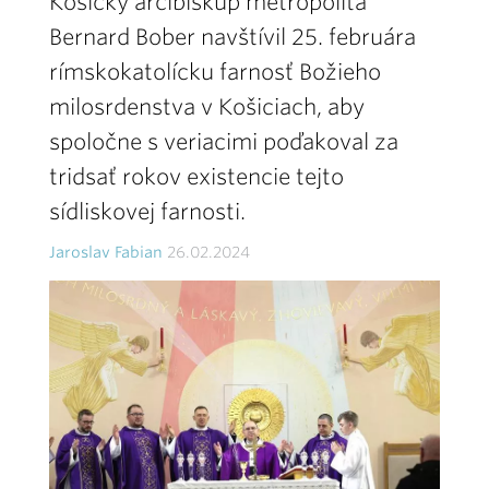
Košický arcibiskup metropolita
Bernard Bober navštívil 25. februára
rímskokatolícku farnosť Božieho
milosrdenstva v Košiciach, aby
spoločne s veriacimi poďakoval za
tridsať rokov existencie tejto
sídliskovej farnosti.
Jaroslav Fabian
26.02.2024