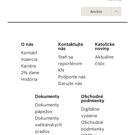
Archív
O nás
Kontaktujte
Katolícke
nás
noviny
Kontakt
Staň sa
Aktuálne
Inzercia
reportérom
číslo
Kariéra
KN
2% dane
Podporte nás
História
Darujte nás
Dokumenty
Obchodné
podmienky
Dokumenty
Digitálne
pápežov
vydanie
Dokumenty
Obchodné
vatikánskych
podmienky
úradov