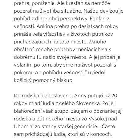
prehra, poníženie. Ale kresťan sa nemôže
pozerať na život iba situačne. Našou devízou je
pohľad z dlhodobej perspektívy. Pohľad z
večnosti. Ankina prehra po desiatkach rokov
prináša veľa víťazstiev v životoch pútnikov
prichádzajúcich na toto miesto. Mnoho
obrátení, mnoho príbehov meniacich sa k
dobrému tu našlo svoje miesto. A jej príbeh je
volaním po tom, aby sme na život pozerali s
pokorou a z pohľadu večnosti,“ uviedol
košický pomocný biskup.
Do rodiska blahoslavenej Anny putujú už 20
rokov mladí ľudia z celého Slovenska. Po jej
blahorečení však stúpol záujem o poznanie jej
rodiska a pútnického miesta vo Vysokej nad
Uhom aj zo strany staršej generácie. „Často
sem prichádzajú ľudia, ktorí sú v koncoch.