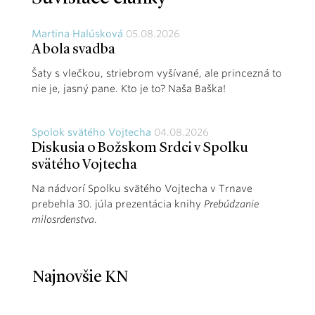
Martina Halúsková
05.08.2026
A bola svadba
Šaty s vlečkou, striebrom vyšívané, ale princezná to
nie je, jasný pane. Kto je to? Naša Baška!
Spolok svätého Vojtecha
04.08.2026
Diskusia o Božskom Srdci v Spolku
svätého Vojtecha
Na nádvorí Spolku svätého Vojtecha v Trnave
prebehla 30. júla prezentácia knihy
Prebúdzanie
milosrdenstva
.
Najnovšie KN