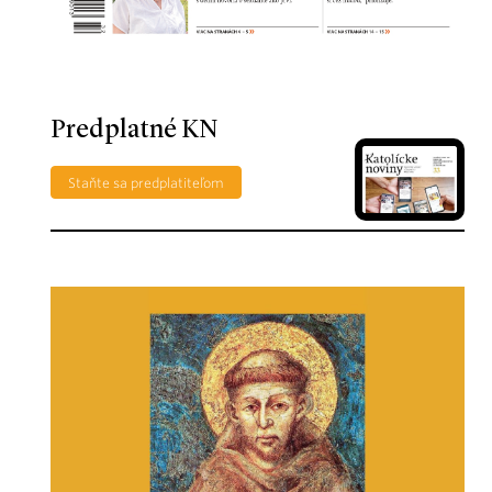
Predplatné KN
Staňte sa predplatiteľom