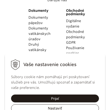
Dokumenty
Obchodné
podmienky
Dokumenty
Digitálne
pápežov
vydanie
Dokumenty
Obchodné
vatikánskych
podmienky
úradov
GDPR
Druhý
Používanie
vatikánsky
cookies
koncil
Dokumenty
Vaše nastavenie cookies
KBS
Kódex
kánonického
Súbory cookie nám pomáhajú pri poskytovaní
práva
služieb pre vás. Umožňujú spoznať a zapamätať si
Katechizmus
vaše preferencie.
Katolíckej
cirkvi
Prijať
Nastaviť