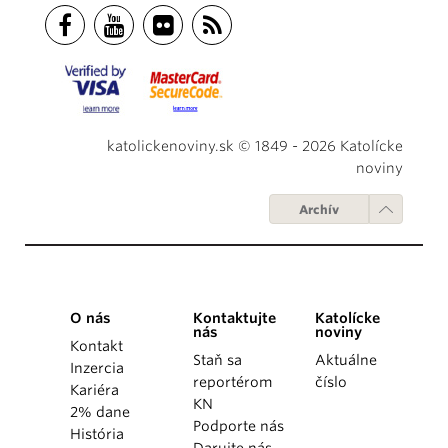
katolickenoviny.sk © 1849 - 2026 Katolícke
noviny
Archív
O nás
Kontaktujte
Katolícke
nás
noviny
Kontakt
Staň sa
Aktuálne
Inzercia
reportérom
číslo
Kariéra
KN
2% dane
Podporte nás
História
Darujte nás