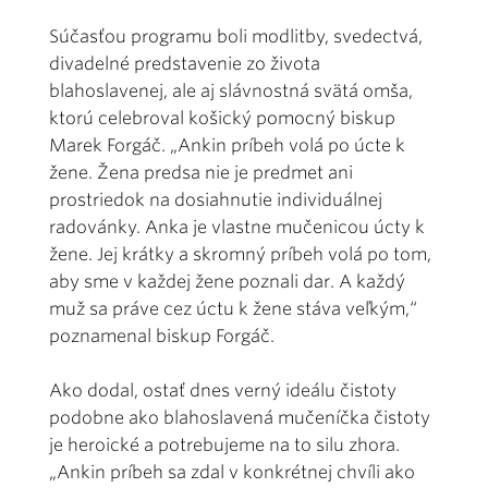
Súčasťou programu boli modlitby, svedectvá,
divadelné predstavenie zo života
blahoslavenej, ale aj slávnostná svätá omša,
ktorú celebroval košický pomocný biskup
Marek Forgáč. „Ankin príbeh volá po úcte k
žene. Žena predsa nie je predmet ani
prostriedok na dosiahnutie individuálnej
radovánky. Anka je vlastne mučenicou úcty k
žene. Jej krátky a skromný príbeh volá po tom,
aby sme v každej žene poznali dar. A každý
muž sa práve cez úctu k žene stáva veľkým,“
poznamenal biskup Forgáč.
Ako dodal, ostať dnes verný ideálu čistoty
podobne ako blahoslavená mučeníčka čistoty
je heroické a potrebujeme na to silu zhora.
„Ankin príbeh sa zdal v konkrétnej chvíli ako