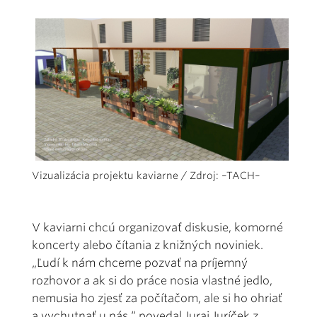
Vizualizácia projektu kaviarne / Zdroj: –TACH–
V kaviarni chcú organizovať diskusie, komorné
koncerty alebo čítania z knižných noviniek.
„Ľudí k nám chceme pozvať na príjemný
rozhovor a ak si do práce nosia vlastné jedlo,
nemusia ho zjesť za počítačom, ale si ho ohriať
a vychutnať u nás,“ povedal Juraj Juríček z