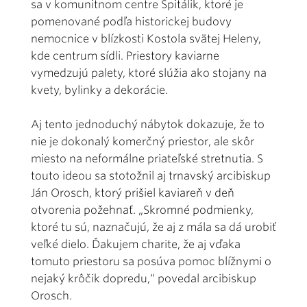
sa v komunitnom centre Špitálik, ktoré je
pomenované podľa historickej budovy
nemocnice v blízkosti Kostola svätej Heleny,
kde centrum sídli. Priestory kaviarne
vymedzujú palety, ktoré slúžia ako stojany na
kvety, bylinky a dekorácie.
Aj tento jednoduchý nábytok dokazuje, že to
nie je dokonalý komerčný priestor, ale skôr
miesto na neformálne priateľské stretnutia. S
touto ideou sa stotožnil aj trnavský arcibiskup
Ján Orosch, ktorý prišiel kaviareň v deň
otvorenia požehnať. „Skromné podmienky,
ktoré tu sú, naznačujú, že aj z mála sa dá urobiť
veľké dielo. Ďakujem charite, že aj vďaka
tomuto priestoru sa posúva pomoc blížnymi o
nejaký krôčik dopredu,“ povedal arcibiskup
Orosch.