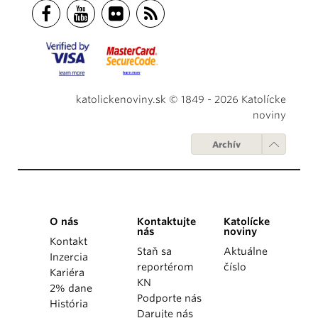
katolickenoviny.sk © 1849 - 2026 Katolícke
noviny
Archív
O nás
Kontaktujte
Katolícke
nás
noviny
Kontakt
Staň sa
Aktuálne
Inzercia
reportérom
číslo
Kariéra
KN
2% dane
Podporte nás
História
Darujte nás