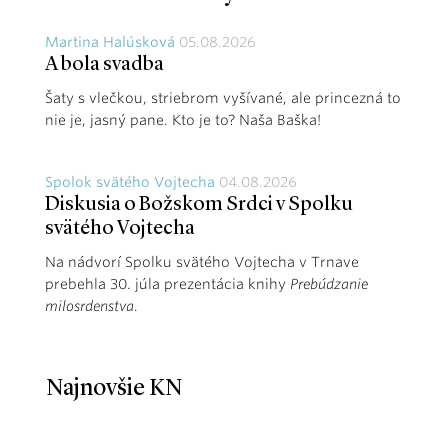
Martina Halúsková
05.08.2026
A bola svadba
Šaty s vlečkou, striebrom vyšívané, ale princezná to
nie je, jasný pane. Kto je to? Naša Baška!
Spolok svätého Vojtecha
04.08.2026
Diskusia o Božskom Srdci v Spolku
svätého Vojtecha
Na nádvorí Spolku svätého Vojtecha v Trnave
prebehla 30. júla prezentácia knihy
Prebúdzanie
milosrdenstva
.
Najnovšie KN