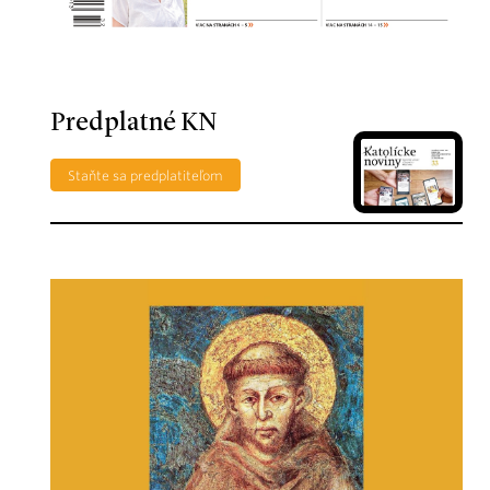
Predplatné KN
Staňte sa predplatiteľom