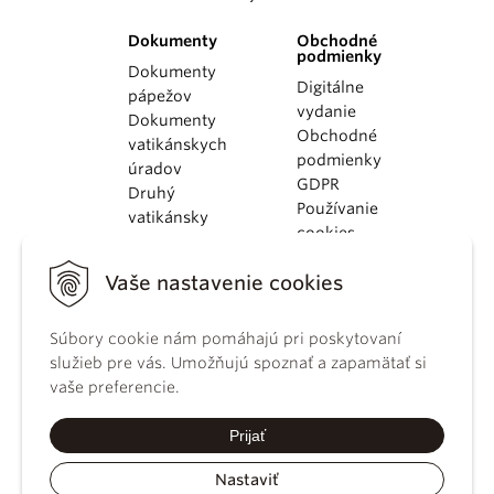
Dokumenty
Obchodné
podmienky
Dokumenty
Digitálne
pápežov
vydanie
Dokumenty
Obchodné
vatikánskych
podmienky
úradov
GDPR
Druhý
Používanie
vatikánsky
cookies
koncil
Dokumenty
Vaše nastavenie cookies
KBS
Kódex
kánonického
Súbory cookie nám pomáhajú pri poskytovaní
práva
služieb pre vás. Umožňujú spoznať a zapamätať si
Katechizmus
vaše preferencie.
Katolíckej
cirkvi
Prijať
Nastaviť