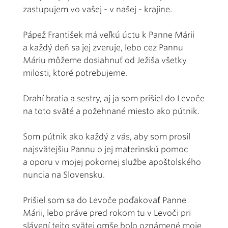
zastupujem vo vašej - v našej - krajine.
Pápež František má veľkú úctu k Panne Márii
a každý deň sa jej zveruje, lebo cez Pannu
Máriu môžeme dosiahnuť od Ježiša všetky
milosti, ktoré potrebujeme.
Drahí bratia a sestry, aj ja som prišiel do Levoče
na toto sväté a požehnané miesto ako pútnik.
Som pútnik ako každý z vás, aby som prosil
najsvätejšiu Pannu o jej materinskú pomoc
a oporu v mojej pokornej službe apoštolského
nuncia na Slovensku.
Prišiel som sa do Levoče poďakovať Panne
Márii, lebo práve pred rokom tu v Levoči pri
slávení tejto svätej omše bolo oznámené moje