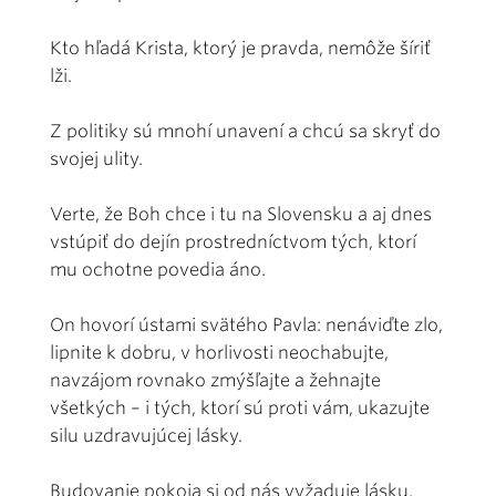
Kto hľadá Krista, ktorý je pravda, nemôže šíriť
lži.
Z politiky sú mnohí unavení a chcú sa skryť do
svojej ulity.
Verte, že Boh chce i tu na Slovensku a aj dnes
vstúpiť do dejín prostredníctvom tých, ktorí
mu ochotne povedia áno.
On hovorí ústami svätého Pavla: nenáviďte zlo,
lipnite k dobru, v horlivosti neochabujte,
navzájom rovnako zmýšľajte a žehnajte
všetkých – i tých, ktorí sú proti vám, ukazujte
silu uzdravujúcej lásky.
Budovanie pokoja si od nás vyžaduje lásku,