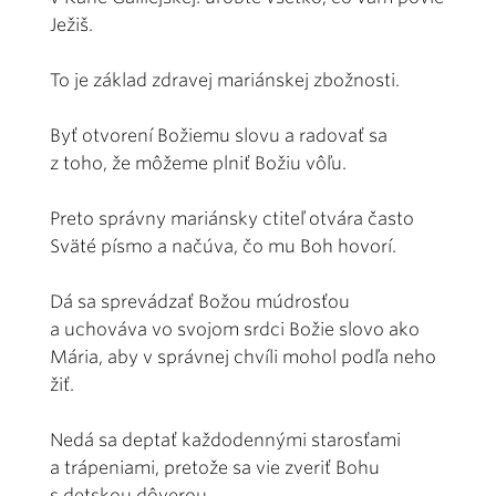
Ježiš.
To je základ zdravej mariánskej zbožnosti.
Byť otvorení Božiemu slovu a radovať sa
z toho, že môžeme plniť Božiu vôľu.
Preto správny mariánsky ctiteľ otvára často
Sväté písmo a načúva, čo mu Boh hovorí.
Dá sa sprevádzať Božou múdrosťou
a uchováva vo svojom srdci Božie slovo ako
Mária, aby v správnej chvíli mohol podľa neho
žiť.
Nedá sa deptať každodennými starosťami
a trápeniami, pretože sa vie zveriť Bohu
s detskou dôverou.