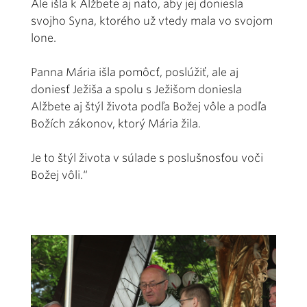
Ale išla k Alžbete aj nato, aby jej doniesla
svojho Syna, ktorého už vtedy mala vo svojom
lone.
Panna Mária išla pomôcť, poslúžiť, ale aj
doniesť Ježiša a spolu s Ježišom doniesla
Alžbete aj štýl života podľa Božej vôle a podľa
Božích zákonov, ktorý Mária žila.
Je to štýl života v súlade s poslušnosťou voči
Božej vôli.“