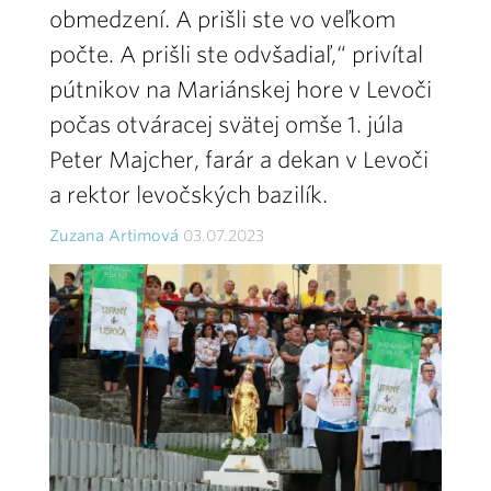
obmedzení. A prišli ste vo veľkom
počte. A prišli ste odvšadiaľ,“ privítal
pútnikov na Mariánskej hore v Levoči
počas otváracej svätej omše 1. júla
Peter Majcher, farár a dekan v Levoči
a rektor levočských bazilík.
Zuzana Artimová
03.07.2023