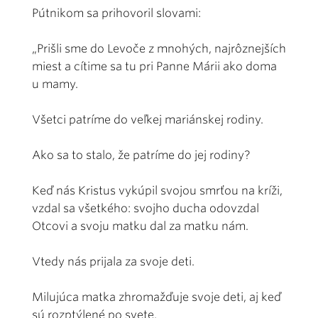
Pútnikom sa prihovoril slovami:
„Prišli sme do Levoče z mnohých, najrôznejších
miest a cítime sa tu pri Panne Márii ako doma
u mamy.
Všetci patríme do veľkej mariánskej rodiny.
Ako sa to stalo, že patríme do jej rodiny?
Keď nás Kristus vykúpil svojou smrťou na kríži,
vzdal sa všetkého: svojho ducha odovzdal
Otcovi a svoju matku dal za matku nám.
Vtedy nás prijala za svoje deti.
Milujúca matka zhromažďuje svoje deti, aj keď
sú rozptýlené po svete.