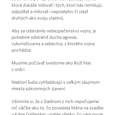
ktorá dokáže milovať i tých, ktorí nás nemilujú,
odpúšťať a milovať i nepriateľov či vlasť
druhých ako svoju vlastnú.
Aby sa odstránilo nebezpečenstvo vojny, je
potrebné odstrániť ducha agresie,
vykorisťovania a sebectva, z ktorého vojna
pochádza.
Musíme počúvať svedomie ako Boží hlas
v srdci.
Niektorí ľudia vyhľadávajú s veľkým záujmom
miesta súkromných zjavení.
Všimnite si, že v žiadnom z nich nepočujeme
nič väčšie ako to, čo povedala Mária na svadbe
v Káne Galilejskej: urobte všetko, čo vám povie