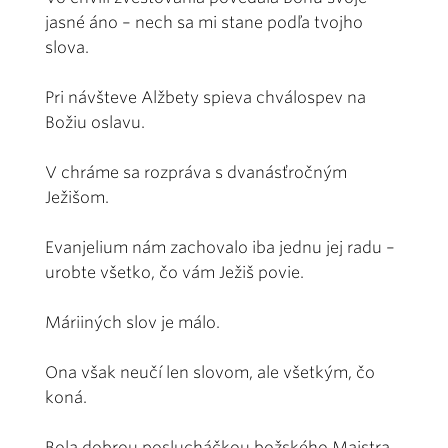
jasné áno – nech sa mi stane podľa tvojho
slova.
Pri návšteve Alžbety spieva chválospev na
Božiu oslavu.
V chráme sa rozpráva s dvanásťročným
Ježišom.
Evanjelium nám zachovalo iba jednu jej radu –
urobte všetko, čo vám Ježiš povie.
Máriiných slov je málo.
Ona však neučí len slovom, ale všetkým, čo
koná.
Bola dobrou poslucháčkou božského Majstra,