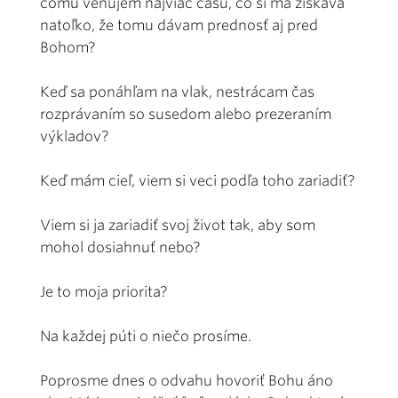
čomu venujem najviac času, čo si ma získava
natoľko, že tomu dávam prednosť aj pred
Bohom?
Keď sa ponáhľam na vlak, nestrácam čas
rozprávaním so susedom alebo prezeraním
výkladov?
Keď mám cieľ, viem si veci podľa toho zariadiť?
Viem si ja zariadiť svoj život tak, aby som
mohol dosiahnuť nebo?
Je to moja priorita?
Na každej púti o niečo prosíme.
Poprosme dnes o odvahu hovoriť Bohu áno