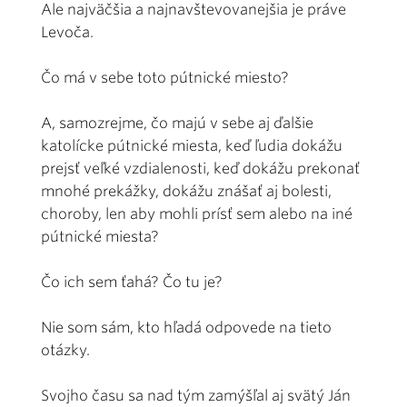
Ale najväčšia a najnavštevovanejšia je práve
Levoča.
Čo má v sebe toto pútnické miesto?
A, samozrejme, čo majú v sebe aj ďalšie
katolícke pútnické miesta, keď ľudia dokážu
prejsť veľké vzdialenosti, keď dokážu prekonať
mnohé prekážky, dokážu znášať aj bolesti,
choroby, len aby mohli prísť sem alebo na iné
pútnické miesta?
Čo ich sem ťahá? Čo tu je?
Nie som sám, kto hľadá odpovede na tieto
otázky.
Svojho času sa nad tým zamýšľal aj svätý Ján