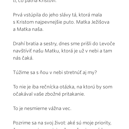
tí, čo patria Kristovi.
Prvá vstúpila do jeho slávy tá, ktorá mala
s Kristom najpevnejšie puto. Matka Ježišova
a Matka naša.
Drahí bratia a sestry, dnes sme prišli do Levoče
navštíviť našu Matku, ktorá je už v nebi a tam
nás čaká.
Túžime sa s ňou v nebi stretnúť aj my?
To nie je iba rečnícka otázka, na ktorú by som
očakával vaše zbožné pritakanie.
To je nesmierne vážna vec.
Pozrime sa na svoj život: aké sú moje priority,