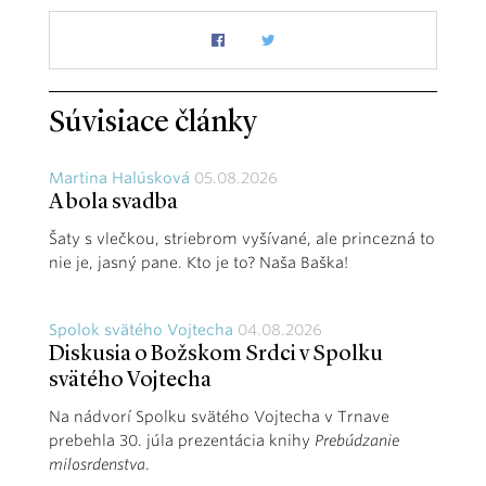
Súvisiace články
Martina Halúsková
05.08.2026
A bola svadba
Šaty s vlečkou, striebrom vyšívané, ale princezná to
nie je, jasný pane. Kto je to? Naša Baška!
Spolok svätého Vojtecha
04.08.2026
Diskusia o Božskom Srdci v Spolku
svätého Vojtecha
Na nádvorí Spolku svätého Vojtecha v Trnave
prebehla 30. júla prezentácia knihy
Prebúdzanie
milosrdenstva
.