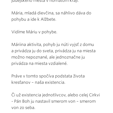
judejského mesta v hornatom kraji.
Mária, mladá dievčina, sa náhlivo dáva do
pohybu a ide k Alžbete.
Vidíme Máriu v pohybe.
Máriina aktivita, pohyb ju núti vyjsť z domu
a privádza ju do sveta, privádza ju na miesta
možno nepoznané, ale jednoznačne ju
privádza na miesta vzdialené.
Práve v tomto spočíva podstata života
kresťanov – naša existencia.
Či už existencia jednotlivcov, alebo celej Cirkvi
- Pán Boh ju nastavil smerom von – smerom
von zo seba.