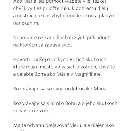
Ako Mária išla pomôcť Alžbete v jej ťažkej
chvíli, vy tiež priložte ruku k dobrému dielu
a nestrácajte čas zbytočnou kritikou a planým
nariekaním.
Nehovorte o škandáloch či zlých príkladoch,
na ktorých sa zabáva svet.
Hovorte radšej o veľkých Božích skutkoch,
ktoré majú miesto vo vašich životoch, chváľte
a velebte Boha ako Mária v Magnifikate.
Rozprávajte sa so svojimi deťmi ako Mária.
Rozprávajte sa s nimi o Bohu a o jeho skutkoch
vo vašom živote.
Majte odvahu prejavovať vieru, ale nielen ako