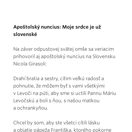
Apoštolský nuncius: Moje srdce je už
slovenské
Na záver odpustovej svätej omše sa veriacim
prihovoril aj apoštolský nuncius na Slovensku
Nicola Girasoli:
Drahí bratia a sestry, cítim veľkú radosť a
pohnutie, že môžem byť s vami všetkými
v Levoči na púti, aby sme si uctili Pannu Máriu
Levočskú a boli s ňou, s našou matkou
a ochrankyňou.
Chcel by som, aby ste všetci cítili lásku
a objatie pápeža Františka, ktorého pokorne