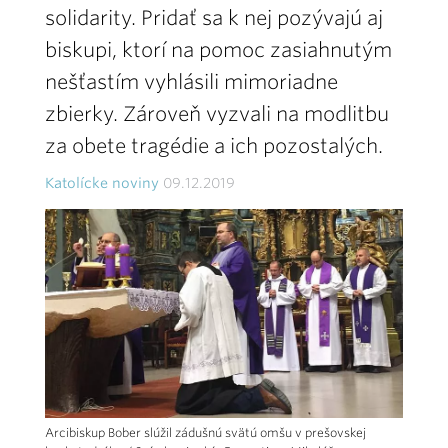
solidarity. Pridať sa k nej pozývajú aj
biskupi, ktorí na pomoc zasiahnutým
nešťastím vyhlásili mimoriadne
zbierky. Zároveň vyzvali na modlitbu
za obete tragédie a ich pozostalých.
Katolícke noviny
09.12.2019
Arcibiskup Bober slúžil zádušnú svätú omšu v prešovskej