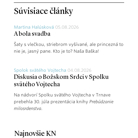
Súvisiace články
Martina Halúsková
05.08.2026
A bola svadba
Šaty s vlečkou, striebrom vyšívané, ale princezná to
nie je, jasný pane. Kto je to? Naša Baška!
Spolok svätého Vojtecha
04.08.2026
Diskusia o Božskom Srdci v Spolku
svätého Vojtecha
Na nádvorí Spolku svätého Vojtecha v Trnave
prebehla 30. júla prezentácia knihy
Prebúdzanie
milosrdenstva
.
Najnovšie KN