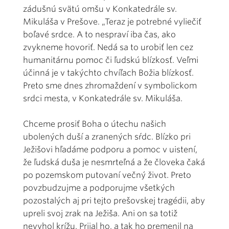
zádušnú svätú omšu v Konkatedrále sv.
Mikuláša v Prešove. „Teraz je potrebné vyliečiť
boľavé srdce. A to nespraví iba čas, ako
zvykneme hovoriť. Nedá sa to urobiť len cez
humanitárnu pomoc či ľudskú blízkosť. Veľmi
účinná je v takýchto chvíľach Božia blízkosť.
Preto sme dnes zhromaždení v symbolickom
srdci mesta, v Konkatedrále sv. Mikuláša.
Chceme prosiť Boha o útechu našich
ubolených duší a zranených sŕdc. Blízko pri
Ježišovi hľadáme podporu a pomoc v uistení,
že ľudská duša je nesmrteľná a že človeka čaká
po pozemskom putovaní večný život. Preto
povzbudzujme a podporujme všetkých
pozostalých aj pri tejto prešovskej tragédii, aby
upreli svoj zrak na Ježiša. Ani on sa totiž
nevyhol krížu. Prijal ho, a tak ho premenil na