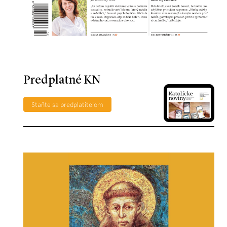
Predplatné KN
Staňte sa predplatiteľom