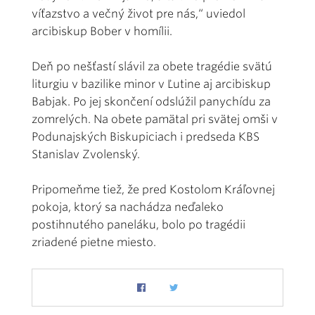
víťazstvo a večný život pre nás,“ uviedol
arcibiskup Bober v homílii.
Deň po nešťastí slávil za obete tragédie svätú
liturgiu v bazilike minor v Ľutine aj arcibiskup
Babjak. Po jej skončení odslúžil panychídu za
zomrelých. Na obete pamätal pri svätej omši v
Podunajských Biskupiciach i predseda KBS
Stanislav Zvolenský.
Pripomeňme tiež, že pred Kostolom Kráľovnej
pokoja, ktorý sa nachádza neďaleko
postihnutého paneláku, bolo po tragédii
zriadené pietne miesto.