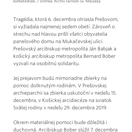
konkatedrále. / Snímka: Archív Farnosti sv. Mikuláša
Tragédia, ktorá 6. decembra otriasla Prešovom,
si vyžiadala najmenej sedem obetí. Zároveň o
strechu nad hlavou prišli všetci obyvatelia
panelového domu na Mukačevskej ulici.
Prešovský arcibiskup metropolita Ján Babjak a
košický arcibiskup metropolita Bernard Bober
vyzvali na osobitnú solidaritu.
Jej prejavom budú mimoriadne zbierky na
pomoc dotknutým rodinám. V Prešovskej
archieparchii sa zbierka uskutoční v nedeľu 15.
decembra, v Košickej arcidiecéze na sviatok
Svätej rodiny v nedeľu 29. decembra 2019.
Okrem materiálnej pomoci bude dôležitá i
duchovná. Arcibiskup Bober slúžil 7. decembra