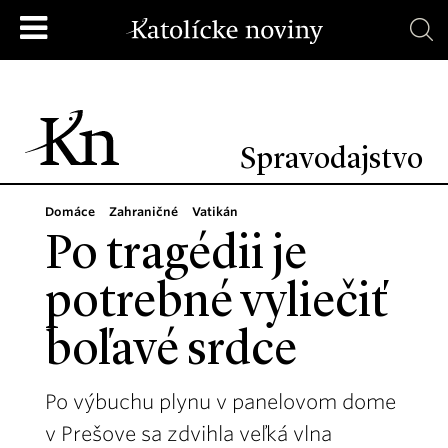
Spravodajstvo
Domáce
Zahraničné
Vatikán
Po tragédii je
potrebné vyliečiť
boľavé srdce
Po výbuchu plynu v panelovom dome
v Prešove sa zdvihla veľká vlna