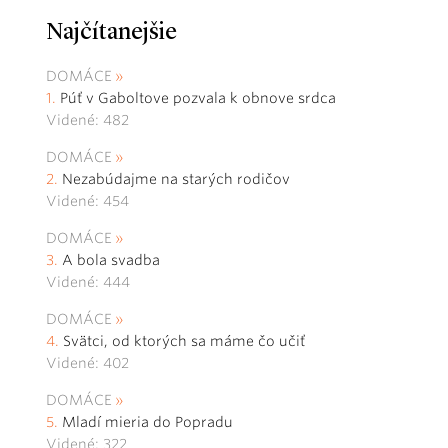
Najčítanejšie
DOMÁCE
Púť v Gaboltove pozvala k obnove srdca
Videné: 482
DOMÁCE
Nezabúdajme na starých rodičov
Videné: 454
DOMÁCE
A bola svadba
Videné: 444
DOMÁCE
Svätci, od ktorých sa máme čo učiť
Videné: 402
DOMÁCE
Mladí mieria do Popradu
Videné: 322