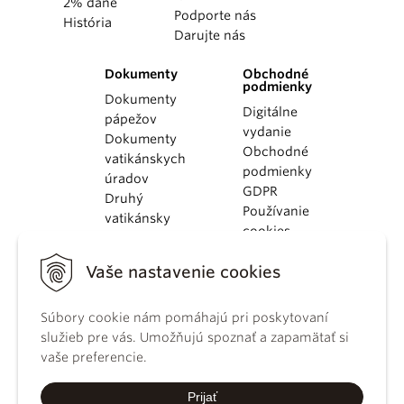
2% dane
Podporte nás
História
Darujte nás
Dokumenty
Obchodné
podmienky
Dokumenty
Digitálne
pápežov
vydanie
Dokumenty
Obchodné
vatikánskych
podmienky
úradov
GDPR
Druhý
Používanie
vatikánsky
cookies
koncil
Dokumenty
Vaše nastavenie cookies
KBS
Kódex
Súbory cookie nám pomáhajú pri poskytovaní
kánonického
služieb pre vás. Umožňujú spoznať a zapamätať si
práva
vaše preferencie.
Katechizmus
Katolíckej
Prijať
cirkvi