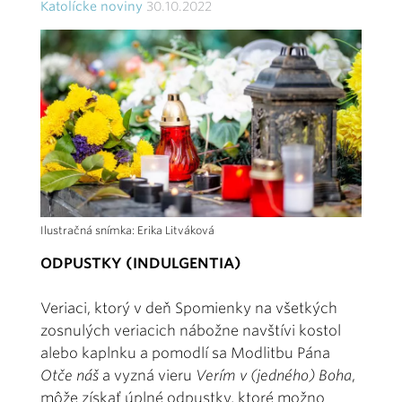
Katolícke noviny
30.10.2022
Ilustračná snímka: Erika Litváková
ODPUSTKY (INDULGENTIA)
Veriaci, ktorý v deň Spomienky na všetkých
zosnulých veriacich nábožne navštívi kostol
alebo kaplnku a pomodlí sa Modlitbu Pána
Otče náš
a vyzná vieru
Verím v (jedného) Boha
,
môže získať úplné odpustky, ktoré možno