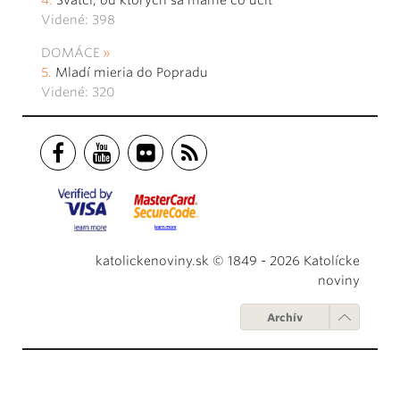
Svätci, od ktorých sa máme čo učiť
Videné: 398
DOMÁCE
Mladí mieria do Popradu
Videné: 320
katolickenoviny.sk © 1849 - 2026 Katolícke
noviny
Archív