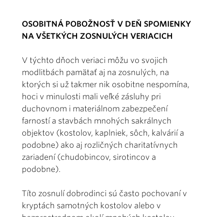
OSOBITNÁ POBOŽNOSŤ V DEŇ SPOMIENKY
NA VŠETKÝCH ZOSNULÝCH VERIACICH
V týchto dňoch veriaci môžu vo svojich
modlitbách pamätať aj na zosnulých, na
ktorých si už takmer nik osobitne nespomína,
hoci v minulosti mali veľké zásluhy pri
duchovnom i materiálnom zabezpečení
farností a stavbách mnohých sakrálnych
objektov (kostolov, kaplniek, sôch, kalvárií a
podobne) ako aj rozličných charitatívnych
zariadení (chudobincov, sirotincov a
podobne).
Títo zosnulí dobrodinci sú často pochovaní v
kryptách samotných kostolov alebo v