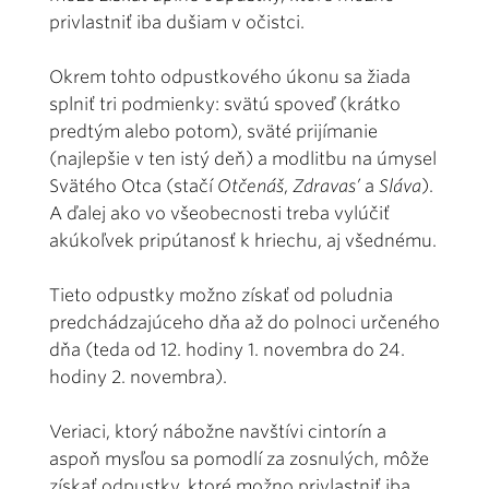
privlastniť iba dušiam v očistci.
Okrem tohto odpustkového úkonu sa žiada
splniť tri podmienky: svätú spoveď (krátko
predtým alebo potom), sväté prijímanie
(najlepšie v ten istý deň) a modlitbu na úmysel
Svätého Otca (stačí
Otčenáš
,
Zdravas’
a
Sláva
).
A ďalej ako vo všeobecnosti treba vylúčiť
akúkoľvek pripútanosť k hriechu, aj všednému.
Tieto odpustky možno získať od poludnia
predchádzajúceho dňa až do polnoci určeného
dňa (teda od 12. hodiny 1. novembra do 24.
hodiny 2. novembra).
Veriaci, ktorý nábožne navštívi cintorín a
aspoň mysľou sa pomodlí za zosnulých, môže
získať odpustky, ktoré možno privlastniť iba