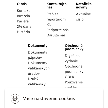
O nás
Kontaktujte
Katolícke
nás
noviny
Kontakt
Staň sa
Aktuálne
Inzercia
reportérom
číslo
Kariéra
KN
2% dane
Podporte nás
História
Darujte nás
Dokumenty
Obchodné
podmienky
Dokumenty
Digitálne
pápežov
vydanie
Dokumenty
Obchodné
vatikánskych
podmienky
úradov
GDPR
Druhý
Používanie
vatikánsky
cookies
koncil
Dokumenty
Vaše nastavenie cookies
KBS
Kódex