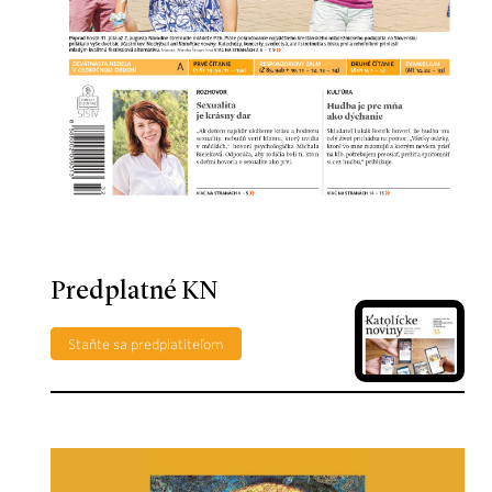
Predplatné KN
Staňte sa predplatiteľom