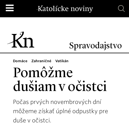
Spravodajstvo
Domáce
Zahraničné
Vatikán
Pomôžme
dušiam v očistci
Počas prvých novembrových dní
môžeme získať úplné odpustky pre
duše v očistci.