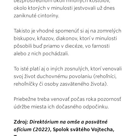
bezprostrednom okolí mnohých kostolov,
okolo ktorých v minulosti jestvovali už dnes
zaniknuté cintoríny.
Takisto je vhodné spomenúť si aj na zomrelých
biskupov, kňazov, diakonov, ktorí v minulosti
pôsobili buď priamo v diecéze, vo farnosti
alebo z nich pochádzali.
To isté platí aj o iných zosnulých, ktorí venovali
svoj život duchovnému povolaniu (rehoľníci,
rehoľníčky či osoby zasväteného života).
Priebežne treba venovať počas roka pozornosť
údržbe miesta ich dočasného odpočinku.
Zdroj:
Direktórium na omše a posvätné
ofícium (2022)
, Spolok svätého Vojtecha,