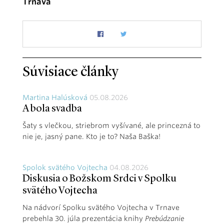
Trnava
Súvisiace články
Martina Halúsková
05.08.2026
A bola svadba
Šaty s vlečkou, striebrom vyšívané, ale princezná to
nie je, jasný pane. Kto je to? Naša Baška!
Spolok svätého Vojtecha
04.08.2026
Diskusia o Božskom Srdci v Spolku
svätého Vojtecha
Na nádvorí Spolku svätého Vojtecha v Trnave
prebehla 30. júla prezentácia knihy
Prebúdzanie