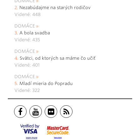
DOMÁCE
Nezabúdajme na starých rodičov
Videné: 448
DOMÁCE
A bola svadba
Videné: 435
DOMÁCE
Svätci, od ktorých sa máme čo učiť
Videné: 401
DOMÁCE
Mladí mieria do Popradu
Videné: 322