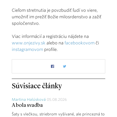
Cieľom stretnutia je povzbudiť ľudí vo viere,
umožniť im prežiť Božie milosrdenstvo a zažiť
spoločenstvo.
Viac informácií a registráciu nájdete na
www.onjezivy.sk
alebo na
facebookovom
či
instagramovom
profile.
Súvisiace články
Martina Halúsková
05.08.2026
A bola svadba
Šaty s vlečkou, striebrom vyšívané, ale princezná to