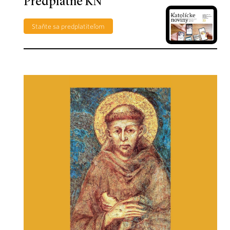
Predplatné KN
Staňte sa predplatiteľom