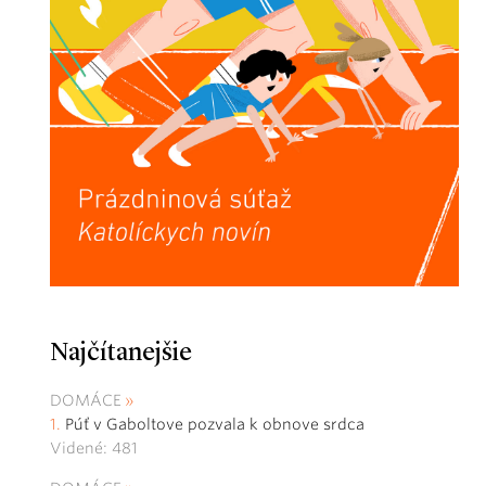
Najčítanejšie
DOMÁCE
Púť v Gaboltove pozvala k obnove srdca
Videné: 481