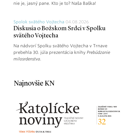
nie je, jasný pane. Kto je to? Naša Baška!
Spolok svätého Vojtecha
04.08.2026
Diskusia o Božskom Srdci v Spolku
svätého Vojtecha
Na nádvorí Spolku svätého Vojtecha v Trnave
prebehla 30. júla prezentácia knihy
Prebúdzanie
milosrdenstva
.
Najnovšie KN