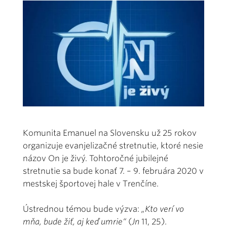
Komunita Emanuel na Slovensku už 25 rokov
organizuje evanjelizačné stretnutie, ktoré nesie
názov On je živý. Tohtoročné jubilejné
stretnutie sa bude konať 7. – 9. februára 2020 v
mestskej športovej hale v Trenčíne.
Ústrednou témou bude výzva:
„Kto verí vo
mňa, bude žiť, aj keď umrie“
(
Jn
11, 25).