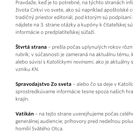
Pravdaže, keď je to potrebné, na týchto stranách 
života Cirkvi vo svete, ako sú napríklad apoštolské 
tradičný priestor editoriál, pod ktorým sú podpísaní
nájdete na 3. strane otázky a kupóny k čitateľskej sú
informácie o predplatiteľskej súťaži.
Štvrtá strana
– prešla počas uplynulých rokov rôzn
rubrík; v súčasnosti je zameraná na aktuálnu tému, kt
alebo súvisí s
Katolíckymi novinami
, ako je aktuálny s
vzniku
KN
.
Spravodajstvo Zo sveta
– alebo čo sa deje v Katolí
sprostredkúvame informácie tesne spoza našich hran
krajín.
Vatikán
– na tejto strane uverejňujeme počas celé
generálnej audiencie; príhovory pred nedeľnou pol
homílií Svätého Otca.