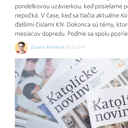
pondelkovou uzávierkou, keď posielame po
nepočká. V čase, keď sa tlačia aktuálne
Ka
ďalšími číslami
KN
. Dokonca sú témy, ktor
mesiacov dopredu. Poďme sa spolu pozrieť 
Zuzana Artimová
07.11.2019