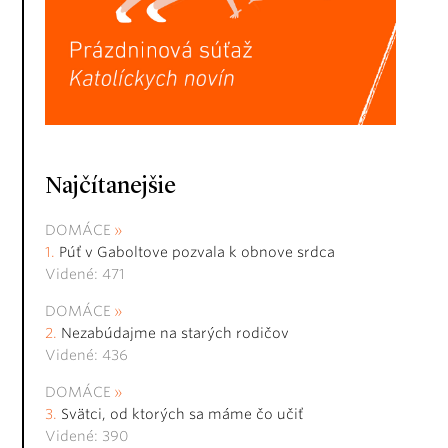
Najčítanejšie
DOMÁCE
Púť v Gaboltove pozvala k obnove srdca
Videné: 471
DOMÁCE
Nezabúdajme na starých rodičov
Videné: 436
DOMÁCE
Svätci, od ktorých sa máme čo učiť
Videné: 390