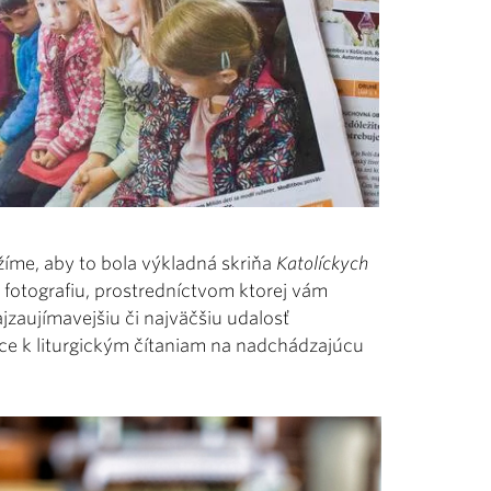
íme, aby to bola výkladná skriňa
Katolíckych
 fotografiu, prostredníctvom ktorej vám
jzaujímavejšiu či najväčšiu udalosť
nice k liturgickým čítaniam na nadchádzajúcu