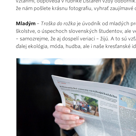
vzťahmi, odpovedá v rubrike Listáreň vždy odborník
že nám pošlete krásnu fotografiu, vyhrať zaujímavé
Mladým
–
Troška do rožka
je úvodník od mladých pr
školstve, o úspechoch slovenských študentov, ale v
– samozrejme, že aj dospelí veriaci – žijú. A to sú vz
ďalej ekológia, móda, hudba, ale i naše kresťanské ido