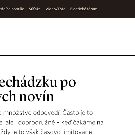
deľné homílie
Súťaže
Video/Foto
Bioetické fórum
rechádzku po
ych novín
je množstvo odpovedí. Často je to
, ale i dobrodružné – keď čakáme na
vždy je to však časovo limitované