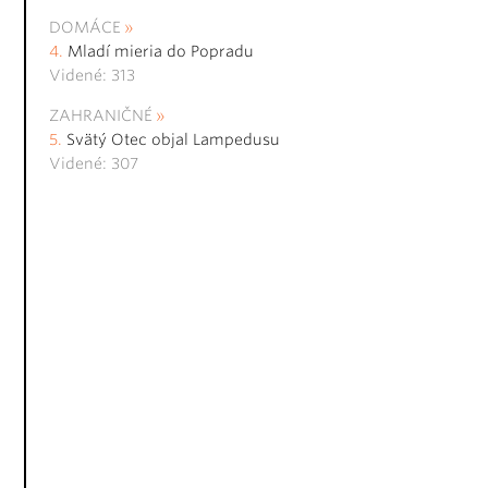
DOMÁCE
Mladí mieria do Popradu
Videné: 313
ZAHRANIČNÉ
Svätý Otec objal Lampedusu
Videné: 307