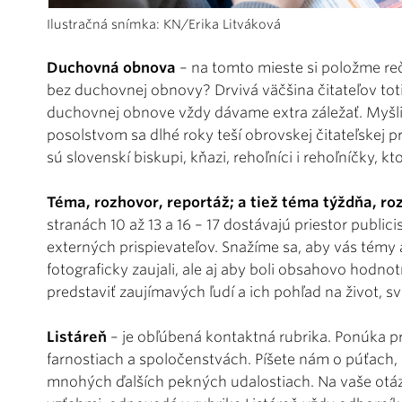
Ilustračná snímka: KN/Erika Litváková
Duchovná obnova
– na tomto mieste si položme re
bez duchovnej obnovy? Drvivá väčšina čitateľov totiž
duchovnej obnove vždy dávame extra záležať. Myš
posolstvom sa dlhé roky teší obrovskej čitateľskej
sú slovenskí biskupi, kňazi, rehoľníci i rehoľníčky
Téma, rozhovor, reportáž; a tiež téma týždňa, ro
stranách 10 až 13 a 16 – 17 dostávajú priestor public
externých prispievateľov. Snažíme sa, aby vás témy 
fotograficky zaujali, ale aj aby boli obsahovo hodno
predstaviť zaujímavých ľudí a ich pohľad na život, sve
Listáreň
– je obľúbená kontaktná rubrika. Ponúka pri
farnostiach a spoločenstvách. Píšete nám o púťach
mnohých ďalších pekných udalostiach. Na vaše otázky