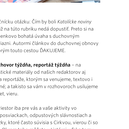
čnícku otázku: Čím by boli
Katolícke noviny
 na túto rubriku nedá dopustiť. Preto si na
lienkovo bohatá úvaha s duchovným
 priazni. Autormi článkov do duchovnej obnovy
, ktorým touto cestou ĎAKUJEME.
zhovor týždňa, reportáž týždňa
– na
istické materiály od našich redaktorov aj
a reportáže, ktorým sa venujeme, textovo i
tné; a takisto sa vám v rozhovoroch usilujeme
t, vieru.
estor iba pre vás a vaše aktivity vo
, posviackach, odpustových slávnostiach a
, ktoré často súvisia s Cirkvou, vierou či so