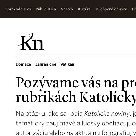
Spravodajstvo
Publicistika
Názory
Kultúra
Duchovná obnova
Ne
Domáce
Zahraničné
Vatikán
Pozývame vás na p
rubrikách Katolíck
Na otázku, ako sa robia
Katolícke noviny
, 
tematicky zaujímavé a ľudsky obohacujúce
autorizáciu alebo na aktuálnu fotografiu; 