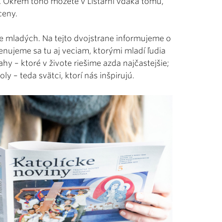
. Okrem toho môžete v Listárni vďaka tomu,
 ceny.
e mladých. Na tejto dvojstrane informujeme o
enujeme sa tu aj veciam, ktorými mladí ľudia
ťahy – ktoré v živote riešime azda najčastejšie;
ly – teda svätci, ktorí nás inšpirujú.