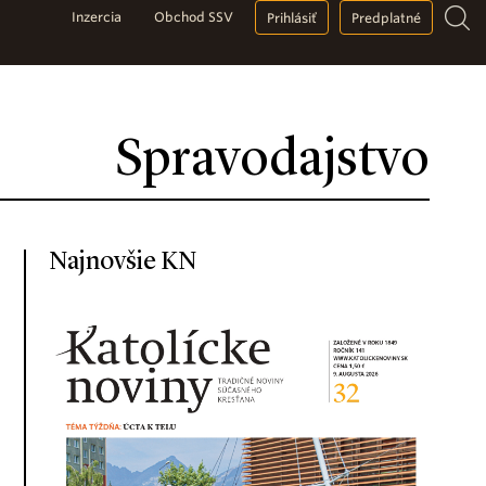
Inzercia
Obchod SSV
Prihlásiť
Predplatné
Spravodajstvo
Najnovšie KN