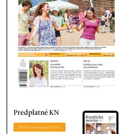
Predplatné KN
Staňte sa predplatiteľom