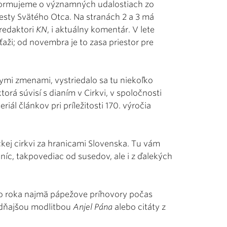
informujeme o významných udalostiach zo
cesty Svätého Otca. Na stranách 2 a 3 má
 redaktori
KN
, i aktuálny komentár. V lete
ťaži; od novembra je to zasa priestor pre
ymi zmenami, vystriedalo sa tu niekoľko
orá súvisí s dianím v Cirkvi, v spoločnosti
eriál článkov pri príležitosti 170. výročia
ckej cirkvi za hranicami Slovenska. Tu vám
íc, takpovediac od susedov, ale i z ďalekých
ho roka najmä pápežove príhovory počas
udňajšou modlitbou
Anjel Pána
alebo citáty z