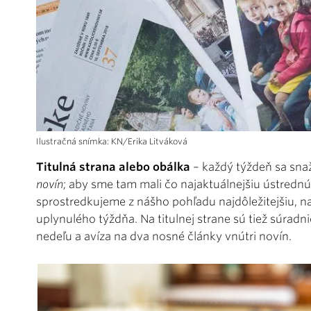
Ilustračná snímka: KN/Erika Litváková
Titulná strana alebo obálka
– každý týždeň sa snaž
novín
; aby sme tam mali čo najaktuálnejšiu ústrednú
sprostredkujeme z nášho pohľadu najdôležitejšiu, na
uplynulého týždňa. Na titulnej strane sú tiež súrad
nedeľu a avíza na dva nosné články vnútri novín.