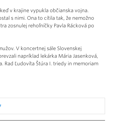
, keď v krajine vypukla občianska vojna.
Zostal s nimi. Ona to cítila tak, že nemožno
stra zosnulej rehoľníčky Pavla Rácková po
5 mužov. V koncertnej sále Slovenskej
prevzali napríklad lekárka Mária Jasenková,
 Rad Ľudovíta Štúra I. triedy in memoriam