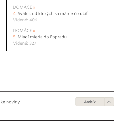
DOMÁCE
Svätci, od ktorých sa máme čo učiť
Videné: 406
DOMÁCE
Mladí mieria do Popradu
Videné: 327
cke noviny
Archív