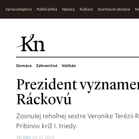
Spravodajstvo
Publicistika
Názory
Kultúra
Duchovná obnova
Ne
Domáce
Zahraničné
Vatikán
Prezident vyzname
Ráckovú
Zosnulej rehoľnej sestre Veronike Terézii
Pribinov kríž I. triedy.
TK KBS
09.01.2019