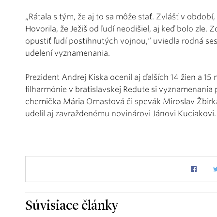
„Rátala s tým, že aj to sa môže stať. Zvlášť v období
Hovorila, že Ježiš od ľudí neodišiel, aj keď bolo zle. 
opustiť ľudí postihnutých vojnou,“ uviedla rodná se
udelení vyznamenania.
Prezident Andrej Kiska ocenil aj ďalších 14 žien a 1
filharmónie v bratislavskej Redute si vyznamenania 
chemička Mária Omastová či spevák Miroslav Žbirka.
udelil aj zavraždenému novinárovi Jánovi Kuciakovi.
Súvisiace články