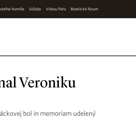
deľné homílie
Súťaže
Video/Foto
Bioetické fórum
nal Veroniku
 Ráckovej bol in memoriam udelený