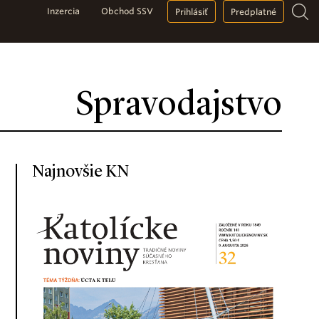
Inzercia
Obchod SSV
Prihlásiť
Predplatné
Spravodajstvo
Najnovšie KN