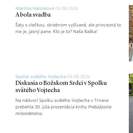
Martina Halúsková
05.08.2026
A bola svadba
Šaty s vlečkou, striebrom vyšívané, ale princezná to
nie je, jasný pane. Kto je to? Naša Baška!
Spolok svätého Vojtecha
04.08.2026
Diskusia o Božskom Srdci v Spolku
svätého Vojtecha
Na nádvorí Spolku svätého Vojtecha v Trnave
prebehla 30. júla prezentácia knihy
Prebúdzanie
milosrdenstva
.