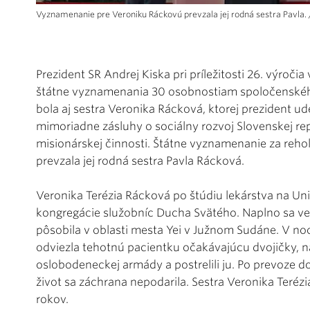
Vyznamenanie pre Veroniku Ráckovú prevzala jej rodná sestra Pavla. 
Prezident SR Andrej Kiska pri príležitosti 26. výročia
štátne vyznamenania 30 osobnostiam spoločenského
bola aj sestra Veronika Rácková, ktorej prezident ude
mimoriadne zásluhy o sociálny rozvoj Slovenskej rep
misionárskej činnosti. Štátne vyznamenanie za rehoľ
prevzala jej rodná sestra Pavla Rácková.
Veronika Terézia Rácková po štúdiu lekárstva na Univ
kongregácie služobníc Ducha Svätého. Naplno sa ven
pôsobila v oblasti mesta Yei v Južnom Sudáne. V noc
odviezla tehotnú pacientku očakávajúcu dvojičky, na
oslobodeneckej armády a postrelili ju. Po prevoze do
život sa záchrana nepodarila. Sestra Veronika Teré
rokov.