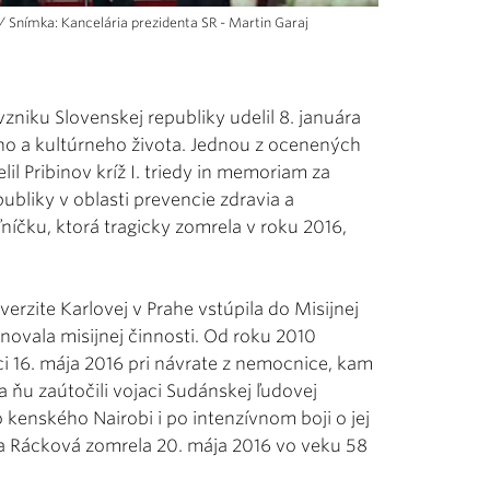
/ Snímka: Kancelária prezidenta SR - Martin Garaj
 vzniku Slovenskej republiky udelil 8. januára
 a kultúrneho života. Jednou z ocenených
lil Pribinov kríž I. triedy in memoriam za
ubliky v oblasti prevencie zdravia a
níčku, ktorá tragicky zomrela v roku 2016,
erzite Karlovej v Prahe vstúpila do Misijnej
ovala misijnej činnosti. Od roku 2010
i 16. mája 2016 pri návrate z nemocnice, kam
 ňu zaútočili vojaci Sudánskej ľudovej
 kenského Nairobi i po intenzívnom boji o jej
zia Rácková zomrela 20. mája 2016 vo veku 58