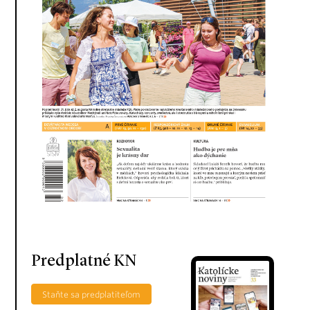
Predplatné KN
Staňte sa predplatiteľom