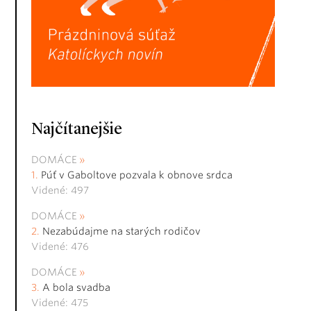
Najčítanejšie
DOMÁCE
Púť v Gaboltove pozvala k obnove srdca
Videné: 497
DOMÁCE
Nezabúdajme na starých rodičov
Videné: 476
DOMÁCE
A bola svadba
Videné: 475