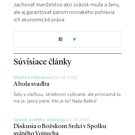
zachovať manželstvo ako zväzok muža a ženy,
ale aj garantovať párom rovnakého pohlavia
ich ekonomické práva.
Súvisiace články
Martina Halúsková
05.08.2026
A bola svadba
Šaty s vlečkou, striebrom vyšívané, ale princezná to
nie je, jasný pane. Kto je to? Naša Baška!
Spolok svätého Vojtecha
04.08.2026
Diskusia o Božskom Srdci v Spolku
svätého Vojtecha