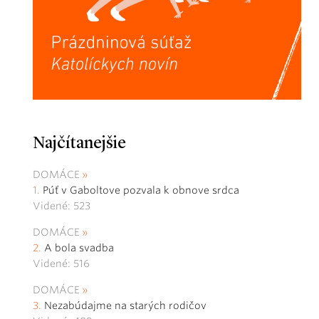
Najčítanejšie
DOMÁCE
Púť v Gaboltove pozvala k obnove srdca
Videné: 523
DOMÁCE
A bola svadba
Videné: 516
DOMÁCE
Nezabúdajme na starých rodičov