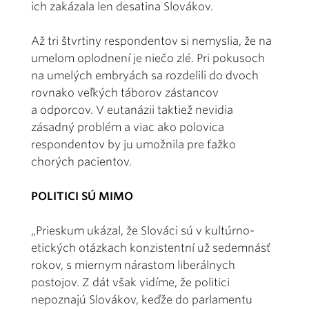
ich zakázala len desatina Slovákov.
Až tri štvrtiny respondentov si nemyslia, že na
umelom oplodnení je niečo zlé. Pri pokusoch
na umelých embryách sa rozdelili do dvoch
rovnako veľkých táborov zástancov
a odporcov. V eutanázii taktiež nevidia
zásadný problém a viac ako polovica
respondentov by ju umožnila pre ťažko
chorých pacientov.
POLITICI SÚ MIMO
„Prieskum ukázal, že Slováci sú v kultúrno-
etických otázkach konzistentní už sedemnásť
rokov, s miernym nárastom liberálnych
postojov. Z dát však vidíme, že politici
nepoznajú Slovákov, keďže do parlamentu