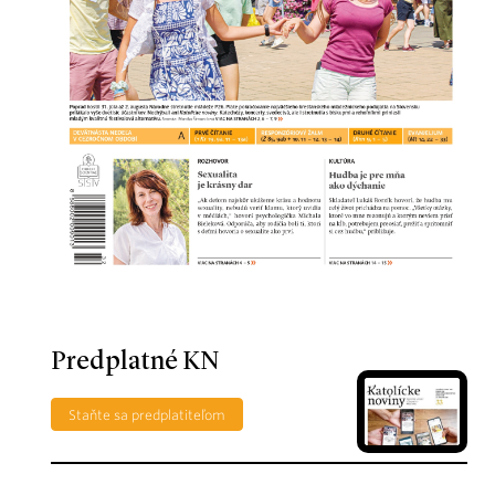
Predplatné KN
Staňte sa predplatiteľom