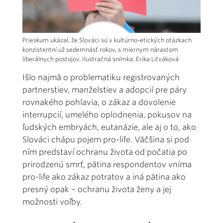
Prieskum ukázal, že Slováci sú v kultúrno-etických otázkach
konzistentní už sedemnásť rokov, s miernym nárastom
liberálnych postojov. Ilustračná snímka: Erika Litváková
Išlo najmä o problematiku registrovaných
partnerstiev, manželstiev a adopcií pre páry
rovnakého pohlavia, o zákaz a dovolenie
interrupcií, umelého oplodnenia, pokusov na
ľudských embryách, eutanázie, ale aj o to, ako
Slováci chápu pojem pro-life. Väčšina si pod
ním predstaví ochranu života od počatia po
prirodzenú smrť, pätina respondentov vníma
pro-life ako zákaz potratov a iná pätina ako
presný opak – ochranu života ženy a jej
možnosti voľby.