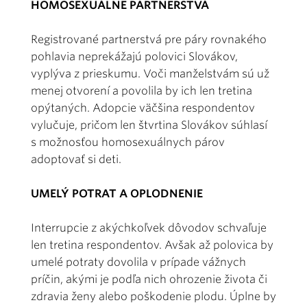
HOMOSEXUÁLNE PARTNERSTVÁ
Registrované partnerstvá pre páry rovnakého
pohlavia neprekážajú polovici Slovákov,
vyplýva z prieskumu. Voči manželstvám sú už
menej otvorení a povolila by ich len tretina
opýtaných. Adopcie väčšina respondentov
vylučuje, pričom len štvrtina Slovákov súhlasí
s možnosťou homosexuálnych párov
adoptovať si deti.
UMELÝ POTRAT A OPLODNENIE
Interrupcie z akýchkoľvek dôvodov schvaľuje
len tretina respondentov. Avšak až polovica by
umelé potraty dovolila v prípade vážnych
príčin, akými je podľa nich ohrozenie života či
zdravia ženy alebo poškodenie plodu. Úplne by