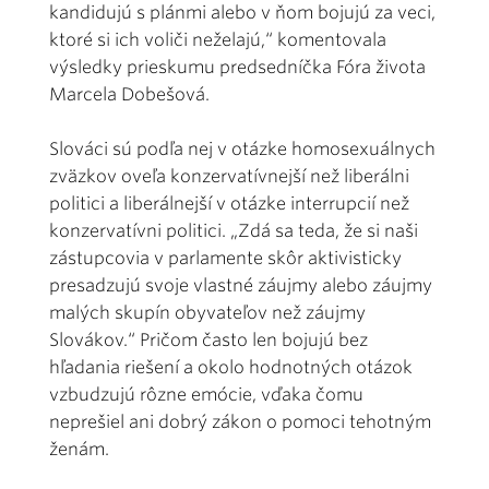
kandidujú s plánmi alebo v ňom bojujú za veci,
ktoré si ich voliči neželajú,“ komentovala
výsledky prieskumu predsedníčka Fóra života
Marcela Dobešová.
Slováci sú podľa nej v otázke homosexuálnych
zväzkov oveľa konzervatívnejší než liberálni
politici a liberálnejší v otázke interrupcií než
konzervatívni politici. „Zdá sa teda, že si naši
zástupcovia v parlamente skôr aktivisticky
presadzujú svoje vlastné záujmy alebo záujmy
malých skupín obyvateľov než záujmy
Slovákov.“ Pričom často len bojujú bez
hľadania riešení a okolo hodnotných otázok
vzbudzujú rôzne emócie, vďaka čomu
neprešiel ani dobrý zákon o pomoci tehotným
ženám.