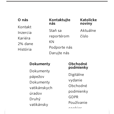
O nás
Kontaktujte
Katolícke
nás
noviny
Kontakt
Staň sa
Aktuálne
Inzercia
reportérom
číslo
Kariéra
KN
2% dane
Podporte nás
História
Darujte nás
Dokumenty
Obchodné
podmienky
Dokumenty
Digitálne
pápežov
vydanie
Dokumenty
Obchodné
vatikánskych
podmienky
úradov
GDPR
Druhý
Používanie
vatikánsky
cookies
koncil