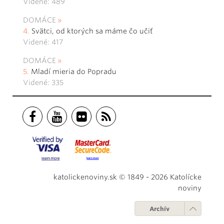
Videné: 489
DOMÁCE
Svätci, od ktorých sa máme čo učiť
Videné: 417
DOMÁCE
Mladí mieria do Popradu
Videné: 335
katolickenoviny.sk © 1849 - 2026 Katolícke
noviny
Archív