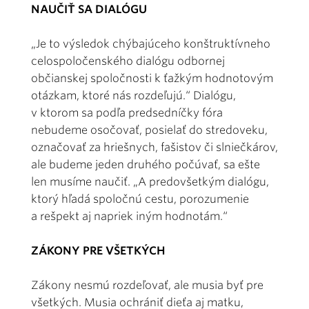
NAUČIŤ SA DIALÓGU
„Je to výsledok chýbajúceho konštruktívneho
celospoločenského dialógu odbornej
občianskej spoločnosti k ťažkým hodnotovým
otázkam, ktoré nás rozdeľujú.“ Dialógu,
v ktorom sa podľa predsedníčky fóra
nebudeme osočovať, posielať do stredoveku,
označovať za hriešnych, fašistov či slniečkárov,
ale budeme jeden druhého počúvať, sa ešte
len musíme naučiť. „A predovšetkým dialógu,
ktorý hľadá spoločnú cestu, porozumenie
a rešpekt aj napriek iným hodnotám.“
ZÁKONY PRE VŠETKÝCH
Zákony nesmú rozdeľovať, ale musia byť pre
všetkých. Musia ochrániť dieťa aj matku,