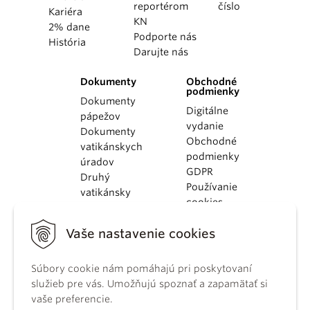
reportérom
číslo
Kariéra
KN
2% dane
Podporte nás
História
Darujte nás
Dokumenty
Obchodné
podmienky
Dokumenty
Digitálne
pápežov
vydanie
Dokumenty
Obchodné
vatikánskych
podmienky
úradov
GDPR
Druhý
Používanie
vatikánsky
cookies
koncil
Dokumenty
Vaše nastavenie cookies
KBS
Kódex
kánonického
Súbory cookie nám pomáhajú pri poskytovaní
práva
služieb pre vás. Umožňujú spoznať a zapamätať si
Katechizmus
vaše preferencie.