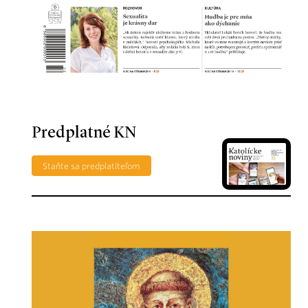
Predplatné KN
Staňte sa predplatiteľom