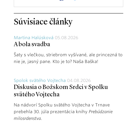
Súvisiace články
Martina Halúsková
05.08.2026
A bola svadba
Šaty s vlečkou, striebrom vyšívané, ale princezná to
nie je, jasný pane. Kto je to? Naša Baška!
Spolok svätého Vojtecha
04.08.2026
Diskusia o Božskom Srdci v Spolku
svätého Vojtecha
Na nádvorí Spolku svätého Vojtecha v Trnave
prebehla 30. júla prezentácia knihy
Prebúdzanie
milosrdenstva
.