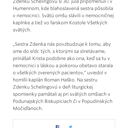
Zdenku Schelingovú si 30. júla pripomenuli i v
Humennom, kde blahoslavená sestra pôsobila
v nemocnici. Svätú omšu slávili v nemocničnej
kaplnke a tiež vo farskom Kostole Všetkých
svätých.
„Sestra Zdenka nás povzbudzuje k tomu, aby
sme do sŕdc tých, s ktorými sa stretávame,
prinášali Krista podobne ako ona, keď sa tu v
nemocnici s láskou a pokorou obetavo starala
o všetkých zverených pacientov,“ uviedol v
homílii kaplán Roman Haško. Na sestru
Zdenku Schelingovú v deň liturgickej
spomienky pamätali aj pri svätých omšiach v
Podunajských Biskupiciach či v Popudinských
Močidľanoch.