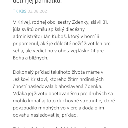
uctili jej pamiatku.
TK KBS
03.08.2021
V Krivej, rodnej obci sestry Zdenky, slávil 31.
júla svätú omšu spišský diecézny
administrátor Ján Kuboš, ktorý v homílii
pripomenul, aké je dôležité nežiť život len pre
seba, ale vedieť ho v obetavej láske žiť pre
Boha a blížnych.
Dokonalý príklad takéhoto života máme v
Ježišovi Kristovi, ktorého žitím hrdinských
čností nasledovala blahoslavená Zdenka.
Vďaka jej životu obetovanému pre druhých sa
mohlo konať aj toto duchovné stretnutie, ktoré
povzbudilo mnohých vo viere a dodalo im
odvahu nasledovať jej príklad.