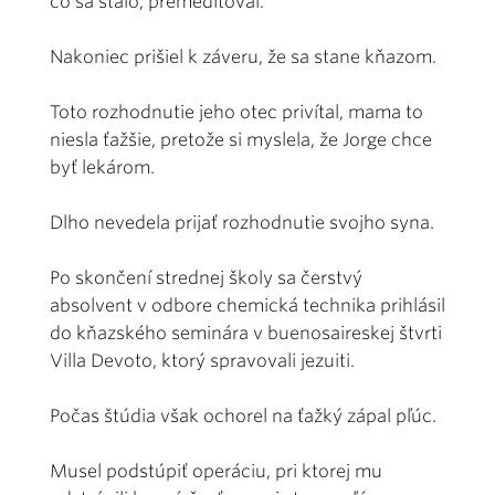
čo sa stalo, premeditoval.
Nakoniec prišiel k záveru, že sa stane kňazom.
Toto rozhodnutie jeho otec privítal, mama to
niesla ťažšie, pretože si myslela, že Jorge chce
byť lekárom.
Dlho nevedela prijať rozhodnutie svojho syna.
Po skončení strednej školy sa čerstvý
absolvent v odbore chemická technika prihlásil
do kňazského seminára v buenosaireskej štvrti
Villa Devoto, ktorý spravovali jezuiti.
Počas štúdia však ochorel na ťažký zápal pľúc.
Musel podstúpiť operáciu, pri ktorej mu