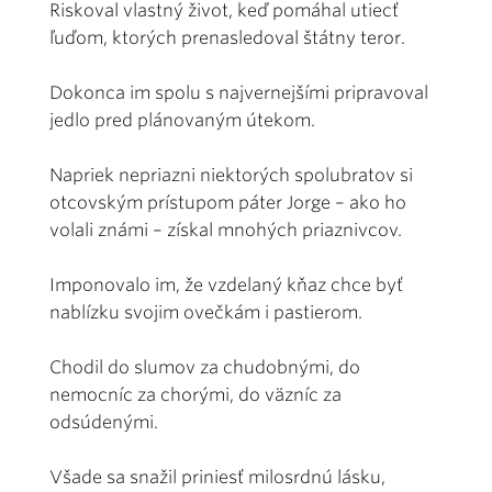
Riskoval vlastný život, keď pomáhal utiecť
ľuďom, ktorých prenasledoval štátny teror.
Dokonca im spolu s najvernejšími pripravoval
jedlo pred plánovaným útekom.
Napriek nepriazni niektorých spolubratov si
otcovským prístupom páter Jorge – ako ho
volali známi – získal mnohých priaznivcov.
Imponovalo im, že vzdelaný kňaz chce byť
nablízku svojim ovečkám i pastierom.
Chodil do slumov za chudobnými, do
nemocníc za chorými, do väzníc za
odsúdenými.
Všade sa snažil priniesť milosrdnú lásku,