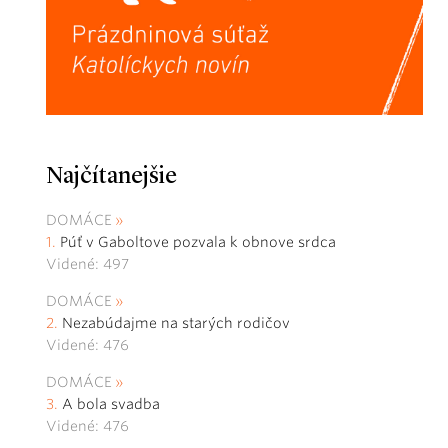
Najčítanejšie
DOMÁCE
Púť v Gaboltove pozvala k obnove srdca
Videné: 497
DOMÁCE
Nezabúdajme na starých rodičov
Videné: 476
DOMÁCE
A bola svadba
Videné: 476