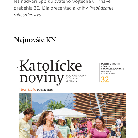
Na nádvorí Spolku svätého Vojtecha v Trnave
prebehla 30. júla prezentácia knihy
Prebúdzanie
milosrdenstva
.
Najnovšie KN