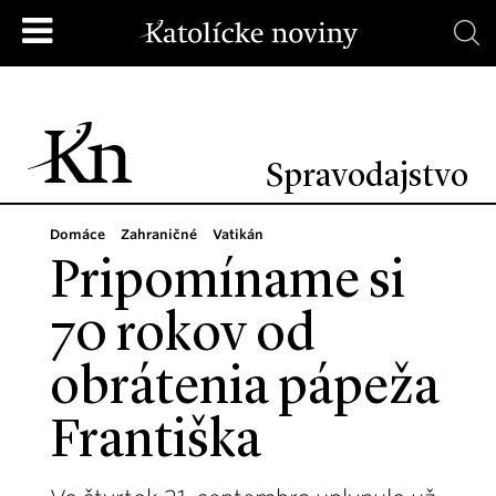
Spravodajstvo
Domáce
Zahraničné
Vatikán
Pripomíname si
70 rokov od
obrátenia pápeža
Františka