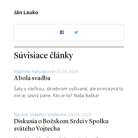
Ján Lauko
Súvisiace články
Martina Halúsková
05.08.2026
A bola svadba
Šaty s vlečkou, striebrom vyšívané, ale princezná to
nie je, jasný pane. Kto je to? Naša Baška!
Spolok svätého Vojtecha
04.08.2026
Diskusia o Božskom Srdci v Spolku
svätého Vojtecha