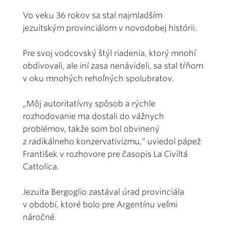
Vo veku 36 rokov sa stal najmladším
jezuitským provinciálom v novodobej histórii.
Pre svoj vodcovský štýl riadenia, ktorý mnohí
obdivovali, ale iní zasa nenávideli, sa stal tŕňom
v oku mnohých rehoľných spolubratov.
„Môj autoritatívny spôsob a rýchle
rozhodovanie ma dostali do vážnych
problémov, takže som bol obvinený
z radikálneho konzervativizmu,“ uviedol pápež
František v rozhovore pre časopis La Civiltá
Cattolica.
Jezuita Bergoglio zastával úrad provinciála
v období, ktoré bolo pre Argentínu veľmi
náročné.