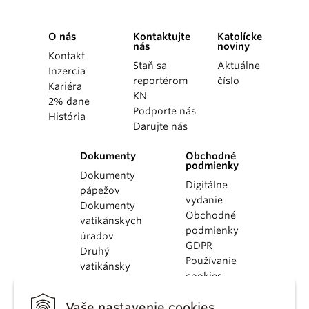
O nás
Kontaktujte
Katolícke
nás
noviny
Kontakt
Staň sa
Aktuálne
Inzercia
reportérom
číslo
Kariéra
KN
2% dane
Podporte nás
História
Darujte nás
Dokumenty
Obchodné
podmienky
Dokumenty
Digitálne
pápežov
vydanie
Dokumenty
Obchodné
vatikánskych
podmienky
úradov
GDPR
Druhý
Používanie
vatikánsky
cookies
koncil
Dokumenty
Vaše nastavenie cookies