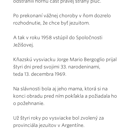
odstránili hornú časť pravej strany pľúc.
Po prekonaní vážnej choroby v ňom dozrelo
rozhodnutie, že chce byť jezuitom.
A tak v roku 1958 vstúpil do Spoločnosti
Ježišovej.
Kňazskú vysviacku Jorge Mario Bergoglio prijal
štyri dni pred svojimi 33. narodeninami,
teda 13. decembra 1969.
Na slávnosti bola aj jeho mama, ktorá si na
konci obradu pred ním pokľakla a požiadala ho
o požehnanie.
Už štyri roky po vysviacke bol zvolený za
provinciála jezuitov v Argentíne.