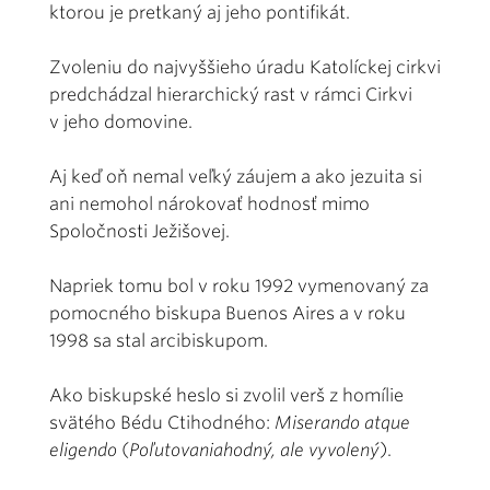
ktorou je pretkaný aj jeho pontifikát.
Zvoleniu do najvyššieho úradu Katolíckej cirkvi
predchádzal hierarchický rast v rámci Cirkvi
v jeho domovine.
Aj keď oň nemal veľký záujem a ako jezuita si
ani nemohol nárokovať hodnosť mimo
Spoločnosti Ježišovej.
Napriek tomu bol v roku 1992 vymenovaný za
pomocného biskupa Buenos Aires a v roku
1998 sa stal arcibiskupom.
Ako biskupské heslo si zvolil verš z homílie
svätého Bédu Ctihodného:
Miserando atque
eligendo
(
Poľutovaniahodný, ale vyvolený
).