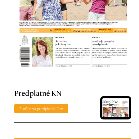
Predplatné KN
Staňte sa predplatiteľom