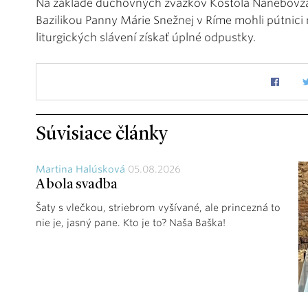
Na základe duchovných zväzkov Kostola Nanebovzat
Bazilikou Panny Márie Snežnej v Ríme mohli pútnici 
liturgických slávení získať úplné odpustky.
Súvisiace články
Martina Halúsková
05.08.2026
A bola svadba
Šaty s vlečkou, striebrom vyšívané, ale princezná to
nie je, jasný pane. Kto je to? Naša Baška!