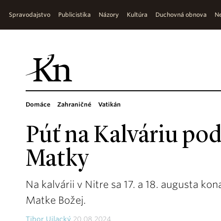
Spravodajstvo
Publicistika
Názory
Kultúra
Duchovná obnova
Ne
Domáce
Zahraničné
Vatikán
Púť na Kalváriu pod
Matky
Na kalvárii v Nitre sa 17. a 18. augusta ko
Matke Božej.
Tibor Ujlacký
20.08.2024