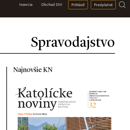
Inzercia
Obchod SSV
Prihlásiť
Predplatné
Spravodajstvo
Najnovšie KN