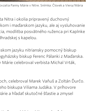
ebovzatia Panny Márie v Nitre. Snímka: Človek a Viera/Mária
a Nitra i okolia pripravený duchovný
skom i maďarskom jazyku, ale aj vysluhovanie
ácia, modlitba posvätného ruženca pri Kaplnke
hradskej s kapelou.
enskom jazyku nitriansky pomocný biskup
gyházsky biskup Ferenc Pálanki z Maďarska.
Márie celebroval verbista Michal Vrták,
och, celebroval Marek Vaňuš a Zoltán Ďurčo.
eho biskupa Viliama Judáka. V príhovore
árie a hľadať skutočné šťastie a zmysel