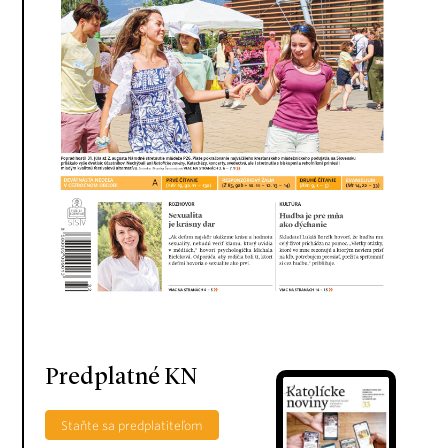
Predplatné KN
Staňte sa predplatiteľom