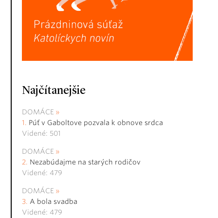
Najčítanejšie
DOMÁCE
Púť v Gaboltove pozvala k obnove srdca
Videné: 501
DOMÁCE
Nezabúdajme na starých rodičov
Videné: 479
DOMÁCE
A bola svadba
Videné: 479