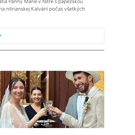
ia Panny Márie v Nitre s pápežskou
na nitrianskej Kalvárii počas všetkých