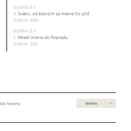
DOMÁCE
Svätci, od ktorých sa máme čo učiť
Videné: 408
DOMÁCE
Mladí mieria do Popradu
Videné: 330
cke noviny
Archív