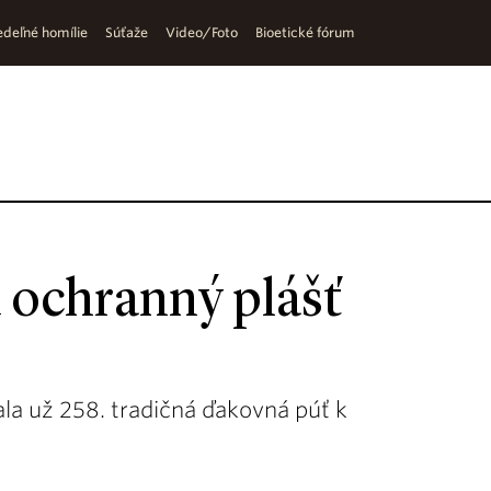
deľné homílie
Súťaže
Video/Foto
Bioetické fórum
 ochranný plášť
nala už 258. tradičná ďakovná púť k