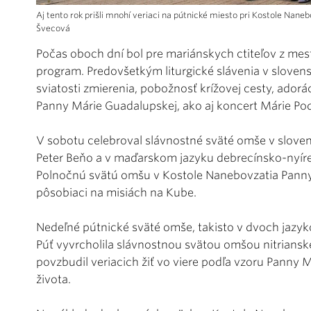
Aj tento rok prišli mnohí veriaci na pútnické miesto pri Kostole Nan
Švecová
Počas oboch dní bol pre mariánskych ctiteľov z mest
program. Predovšetkým liturgické slávenia v sloven
sviatosti zmierenia, pobožnosť krížovej cesty, ador
Panny Márie Guadalupskej, ako aj koncert Márie Pod
V sobotu celebroval slávnostné sväté omše v slov
Peter Beňo a v maďarskom jazyku debrecínsko-nyíre
Polnočnú svätú omšu v Kostole Nanebovzatia Panny 
pôsobiaci na misiách na Kube.
Nedeľné pútnické sväté omše, takisto v dvoch jazyk
Púť vyvrcholila slávnostnou svätou omšou nitriansk
povzbudil veriacich žiť vo viere podľa vzoru Panny M
života.