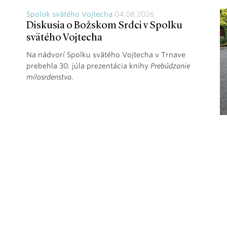
Spolok svätého Vojtecha
04.08.2026
Diskusia o Božskom Srdci v Spolku
svätého Vojtecha
Na nádvorí Spolku svätého Vojtecha v Trnave
prebehla 30. júla prezentácia knihy
Prebúdzanie
milosrdenstva
.