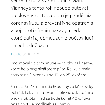
Relikvia srdca svätého Jána Máriu
Vianneya tento rok nebude putovať
po Slovensku. Dôvodom je pandémia
koronavírusu a preventívne opatrenia
v boji proti šíreniu nákazy, medzi
ktoré patrí aj obmedzenie počtov ľudí
na bohoslužbách.
TK KBS
06.10.2020
Informovalo o tom hnutie Modlitby za kňazov,
ktoré bolo organizátorom púte. Relikvia mala
zotrvať na Slovensku od 10. do 25. októbra.
Samuel Brečka z hnutia Modlitby za kňazov by
bol rád, keby sa putovanie relikvie uskutočnilo
o rok v októbri, keď sa bude konať 40-dňová
reťaz pôstu a modlitieb za kňazov.