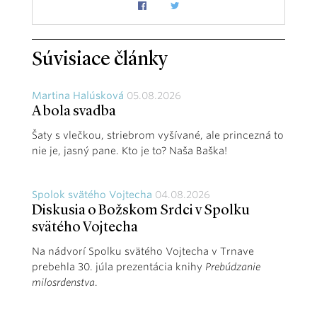
Súvisiace články
Martina Halúsková
05.08.2026
A bola svadba
Šaty s vlečkou, striebrom vyšívané, ale princezná to
nie je, jasný pane. Kto je to? Naša Baška!
Spolok svätého Vojtecha
04.08.2026
Diskusia o Božskom Srdci v Spolku
svätého Vojtecha
Na nádvorí Spolku svätého Vojtecha v Trnave
prebehla 30. júla prezentácia knihy
Prebúdzanie
milosrdenstva
.