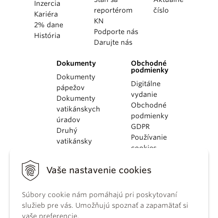
Inzercia
reportérom
číslo
Kariéra
KN
2% dane
Podporte nás
História
Darujte nás
Dokumenty
Obchodné
podmienky
Dokumenty
Digitálne
pápežov
vydanie
Dokumenty
Obchodné
vatikánskych
podmienky
úradov
GDPR
Druhý
Používanie
vatikánsky
cookies
koncil
Dokumenty
Vaše nastavenie cookies
KBS
Kódex
kánonického
Súbory cookie nám pomáhajú pri poskytovaní
práva
služieb pre vás. Umožňujú spoznať a zapamätať si
Katechizmus
vaše preferencie.