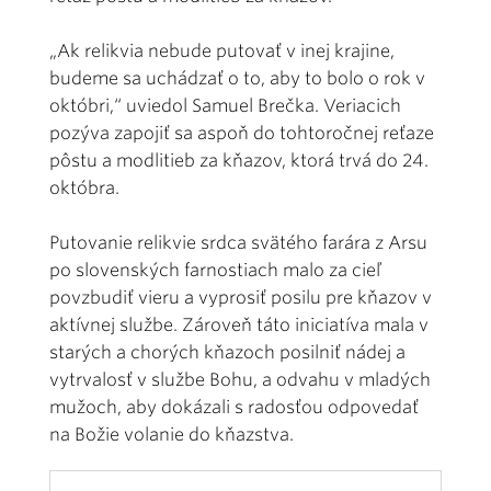
„Ak relikvia nebude putovať v inej krajine,
budeme sa uchádzať o to, aby to bolo o rok v
októbri,“ uviedol Samuel Brečka. Veriacich
pozýva zapojiť sa aspoň do tohtoročnej reťaze
pôstu a modlitieb za kňazov, ktorá trvá do 24.
októbra.
Putovanie relikvie srdca svätého farára z Arsu
po slovenských farnostiach malo za cieľ
povzbudiť vieru a vyprosiť posilu pre kňazov v
aktívnej službe. Zároveň táto iniciatíva mala v
starých a chorých kňazoch posilniť nádej a
vytrvalosť v službe Bohu, a odvahu v mladých
mužoch, aby dokázali s radosťou odpovedať
na Božie volanie do kňazstva.