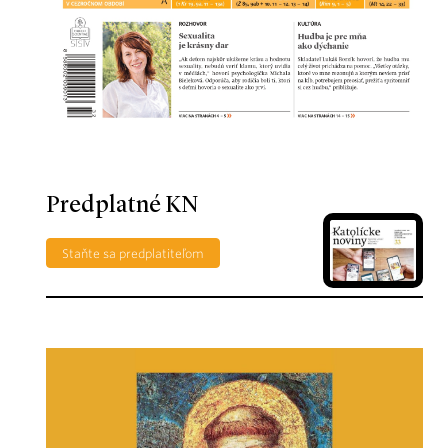
Predplatné KN
Staňte sa predplatiteľom