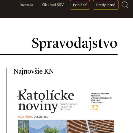
Inzercia
Obchod SSV
Prihlásiť
Predplatné
Spravodajstvo
Najnovšie KN