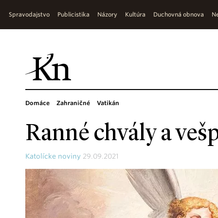
Spravodajstvo
Publicistika
Názory
Kultúra
Duchovná obnova
Ne
Domáce
Zahraničné
Vatikán
Ranné chvály a veš
Katolícke noviny
29.09.2021