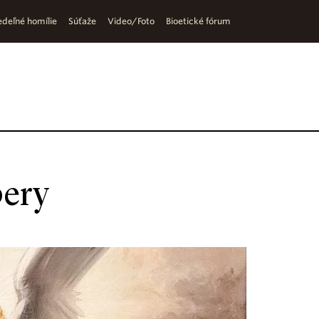
deľné homílie
Súťaže
Video/Foto
Bioetické fórum
pery