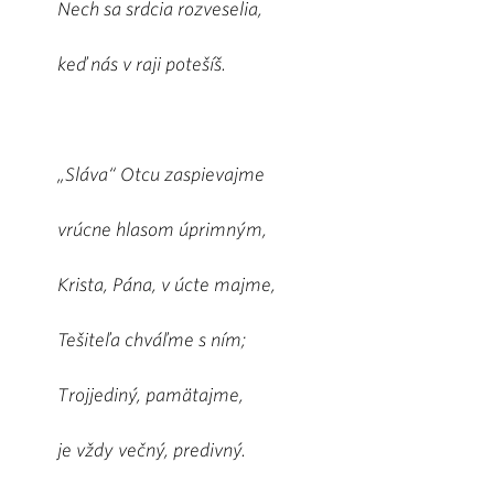
Nech sa srdcia rozveselia,
keď nás v raji potešíš.
„Sláva“ Otcu zaspievajme
vrúcne hlasom úprimným,
Krista, Pána, v úcte majme,
Tešiteľa chváľme s ním;
Trojjediný, pamätajme,
je vždy večný, predivný.