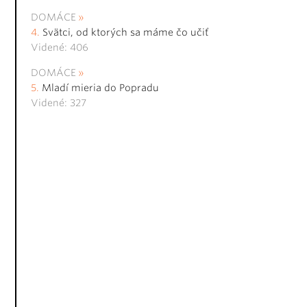
DOMÁCE
Svätci, od ktorých sa máme čo učiť
Videné: 406
DOMÁCE
Mladí mieria do Popradu
Videné: 327