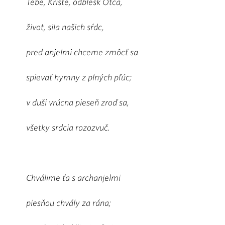
Tebe, Kriste, odblesk Otca,
život, sila našich sŕdc,
pred anjelmi chceme zmôcť sa
spievať hymny z plných pľúc;
v duši vrúcna pieseň zroď sa,
všetky srdcia rozozvuč.
Chválime ťa s archanjelmi
piesňou chvály za rána;