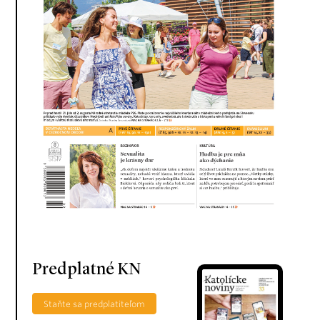
Predplatné KN
Staňte sa predplatiteľom