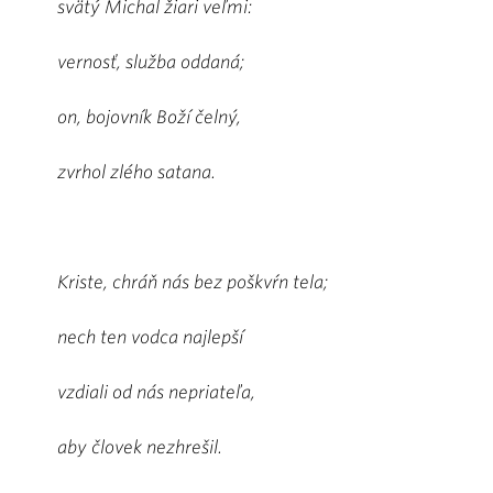
svätý Michal žiari veľmi:
vernosť, služba oddaná;
on, bojovník Boží čelný,
zvrhol zlého satana.
Kriste, chráň nás bez poškvŕn tela;
nech ten vodca najlepší
vzdiali od nás nepriateľa,
aby človek nezhrešil.