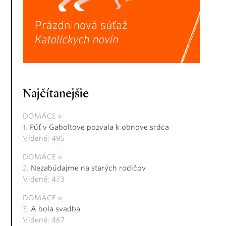
Najčítanejšie
DOMÁCE
Púť v Gaboltove pozvala k obnove srdca
Videné: 495
DOMÁCE
Nezabúdajme na starých rodičov
Videné: 473
DOMÁCE
A bola svadba
Videné: 467