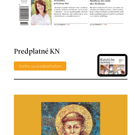
Predplatné KN
Staňte sa predplatiteľom