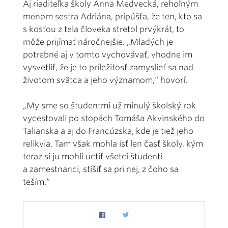
Aj riaditeľka školy Anna Medvecká, rehoľným
menom sestra Adriána, pripúšťa, že ten, kto sa
s kosťou z tela človeka stretol prvýkrát, to
môže prijímať náročnejšie. „Mladých je
potrebné aj v tomto vychovávať, vhodne im
vysvetliť, že je to príležitosť zamyslieť sa nad
životom svätca a jeho významom,“ hovorí.
„My sme so študentmi už minulý školský rok
vycestovali po stopách Tomáša Akvinského do
Talianska a aj do Francúzska, kde je tiež jeho
relikvia. Tam však mohla ísť len časť školy, kým
teraz si ju mohli uctiť všetci študenti
a zamestnanci, stíšiť sa pri nej, z čoho sa
teším.“