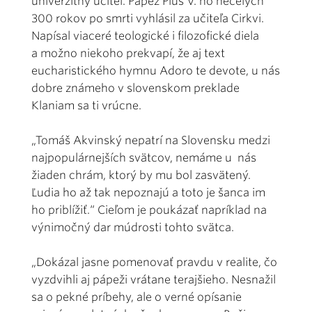
univerzitný učiteľ. Pápež Pius V. ho necelých
300 rokov po smrti vyhlásil za učiteľa Cirkvi.
Napísal viaceré teologické i filozofické diela
a možno niekoho prekvapí, že aj text
eucharistického hymnu Adoro te devote, u nás
dobre známeho v slovenskom preklade
Klaniam sa ti vrúcne.
„Tomáš Akvinský nepatrí na Slovensku medzi
najpopulárnejších svätcov, nemáme u nás
žiaden chrám, ktorý by mu bol zasvätený.
Ľudia ho až tak nepoznajú a toto je šanca im
ho priblížiť.“ Cieľom je poukázať napríklad na
výnimočný dar múdrosti tohto svätca.
„Dokázal jasne pomenovať pravdu v realite, čo
vyzdvihli aj pápeži vrátane terajšieho. Nesnažil
sa o pekné príbehy, ale o verné opísanie