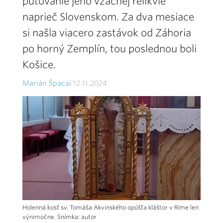
putovanie jeho vzácnej relikvie
naprieč Slovenskom. Za dva mesiace
si našla viacero zastávok od Záhoria
po horný Zemplín, tou poslednou boli
Košice.
Marián Špacai
12.11.2024
Holenná kosť sv. Tomáša Akvinského opúšťa kláštor v Ríme len
výnimočne. Snímka: autor