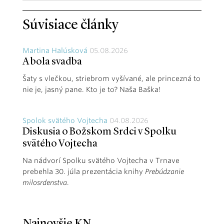
Súvisiace články
Martina Halúsková
05.08.2026
A bola svadba
Šaty s vlečkou, striebrom vyšívané, ale princezná to
nie je, jasný pane. Kto je to? Naša Baška!
Spolok svätého Vojtecha
04.08.2026
Diskusia o Božskom Srdci v Spolku
svätého Vojtecha
Na nádvorí Spolku svätého Vojtecha v Trnave
prebehla 30. júla prezentácia knihy
Prebúdzanie
milosrdenstva
.
Najnovšie KN