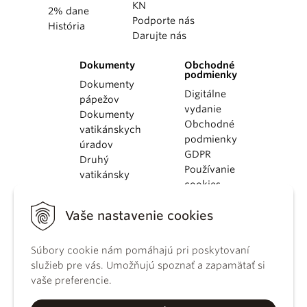
KN
2% dane
Podporte nás
História
Darujte nás
Dokumenty
Obchodné
podmienky
Dokumenty
Digitálne
pápežov
vydanie
Dokumenty
Obchodné
vatikánskych
podmienky
úradov
GDPR
Druhý
Používanie
vatikánsky
cookies
koncil
Dokumenty
Vaše nastavenie cookies
KBS
Kódex
Súbory cookie nám pomáhajú pri poskytovaní
kánonického
služieb pre vás. Umožňujú spoznať a zapamätať si
práva
vaše preferencie.
Katechizmus
Katolíckej