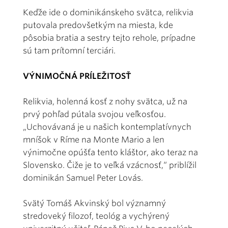
Keďže ide o dominikánskeho svätca, relikvia
putovala predovšetkým na miesta, kde
pôsobia bratia a sestry tejto rehole, prípadne
sú tam prítomní terciári.
VÝNIMOČNÁ PRÍLEŽITOSŤ
Relikvia, holenná kosť z nohy svätca, už na
prvý pohľad pútala svojou veľkosťou.
„Uchovávaná je u našich kontemplatívnych
mníšok v Ríme na Monte Mario a len
výnimočne opúšťa tento kláštor, ako teraz na
Slovensko. Čiže je to veľká vzácnosť,“ priblížil
dominikán Samuel Peter Lovás.
Svätý Tomáš Akvinský bol významný
stredoveký filozof, teológ a vychýrený