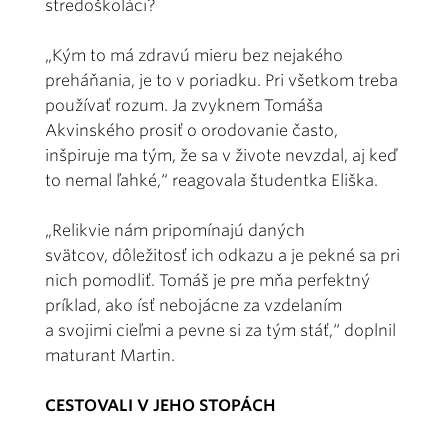
stredoškoláci?
„Kým to má zdravú mieru bez nejakého
preháňania, je to v poriadku. Pri všetkom treba
používať rozum. Ja zvyknem Tomáša
Akvinského prosiť o orodovanie často,
inšpiruje ma tým, že sa v živote nevzdal, aj keď
to nemal ľahké,“ reagovala študentka Eliška.
„Relikvie nám pripomínajú daných
svätcov, dôležitosť ich odkazu a je pekné sa pri
nich pomodliť. Tomáš je pre mňa perfektný
príklad, ako ísť nebojácne za vzdelaním
a svojimi cieľmi a pevne si za tým stáť,“ doplnil
maturant Martin.
CESTOVALI V JEHO STOPÁCH