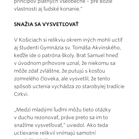
princípov platných všeobecne – pre Božie
vlastnosti aj ľudské konanie.“
SNAŽIA SA VYSVETĽOVAŤ
V Košiciach si relikviu okrem iných mohli uctiť
aj študenti Gymnázia sv. Tomáša Akvinského,
keďže ide o patróna školy. Brat Samuel hneď
v úvodnom príhovore uznal, že niekomu sa
môže zdať zvláštne, že putujú s kosťou
zomrelého človeka, ale vysvetlil, že tento
spôsob uctenia vychádza zo starobylej tradície
Cirkvi.
„Medzi mladými ľuďmi môžu tieto otázky
v duchu rezonovať, práve preto sa im to
snažíme vysvetľovať,“ uviedol. Ako teda
uctievanie relikvií vnímajú samotní