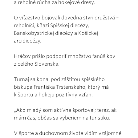
a rehoľné rúcha za hokejové dresy.
O víťazstvo bojovali dovedna štyri družstvá –
rehoľníci, kňazi Spišskej diecézy,
Banskobystrickej diecézy a Košickej
arcidiecézy.
Hráčov prišlo podporiť množstvo fanúšikov
z celého Slovenska.
Turnaj sa konal pod záštitou spišského
biskupa Františka Trstenského, ktorý má
k športu a hokeju pozitívny vzťah.
„Ako mladý som aktívne športoval; teraz, ak
mám čas, občas sa vyberiem na turistiku.
V športe a duchovnom živote vidím vzájomné