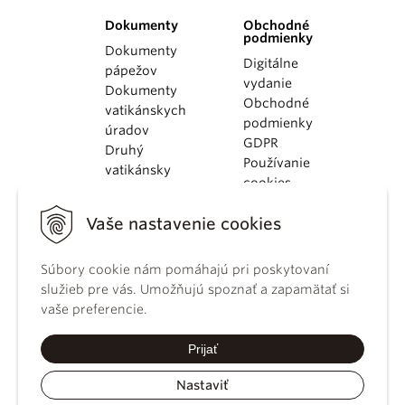
Dokumenty
Obchodné
podmienky
Dokumenty
Digitálne
pápežov
vydanie
Dokumenty
Obchodné
vatikánskych
podmienky
úradov
GDPR
Druhý
Používanie
vatikánsky
cookies
koncil
Dokumenty
Vaše nastavenie cookies
KBS
Kódex
kánonického
Súbory cookie nám pomáhajú pri poskytovaní
práva
služieb pre vás. Umožňujú spoznať a zapamätať si
Katechizmus
vaše preferencie.
Katolíckej
cirkvi
Prijať
Nastaviť