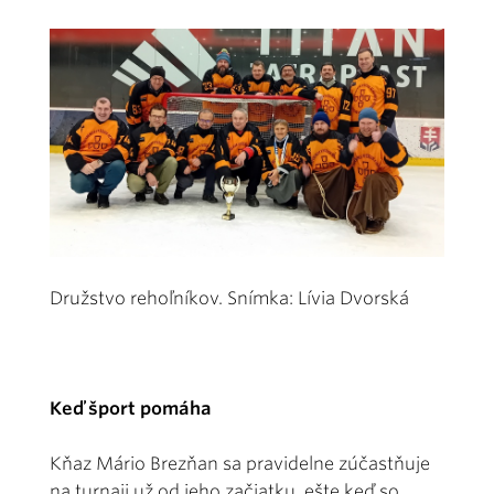
Družstvo rehoľníkov. Snímka: Lívia Dvorská
Keď šport pomáha
Kňaz Mário Brezňan sa pravidelne zúčastňuje
na turnaji už od jeho začiatku, ešte keď so