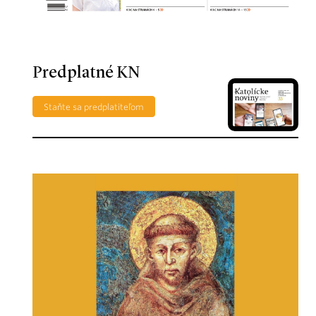
Predplatné KN
Staňte sa predplatiteľom