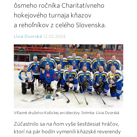
ôsmeho ročníka Charitatívneho
hokejového turnaja kňazov
a rehoľníkov z celého Slovenska.
Lívia Dvorská
12.02.2024
Víťazné družstvo Košickej arcidiecézy. Snímka: Lívia Dvorská
Zúčastnilo sa na ňom vyše šesťdesiat hráčov,
ktorí na pár hodín vymenili kňazské reverendy