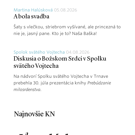
Martina Halúsková
05.08.2026
A bola svadba
Šaty s vlečkou, striebrom vyšívané, ale princezná to
nie je, jasný pane. Kto je to? Naša Baška!
Spolok svätého Vojtecha
04.08.2026
Diskusia o Božskom Srdci v Spolku
svätého Vojtecha
Na nádvorí Spolku svätého Vojtecha v Trnave
prebehla 30. júla prezentácia knihy
Prebúdzanie
milosrdenstva
.
Najnovšie KN